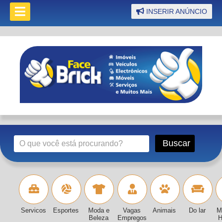
INSERIR ANÚNCIO
Servicos
Esportes
Moda e
Vagas
Animais
Do lar
M
Beleza
Empregos
H