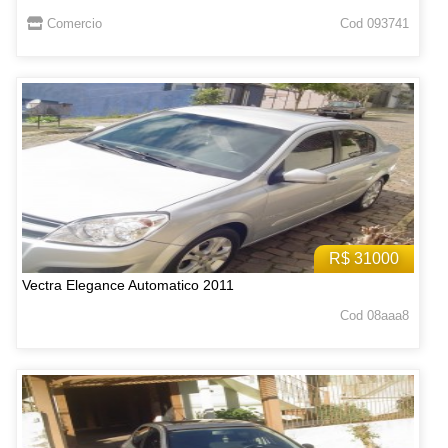
Comercio
Cod 093741
R$ 31000
Vectra Elegance Automatico 2011
Cod 08aaa8