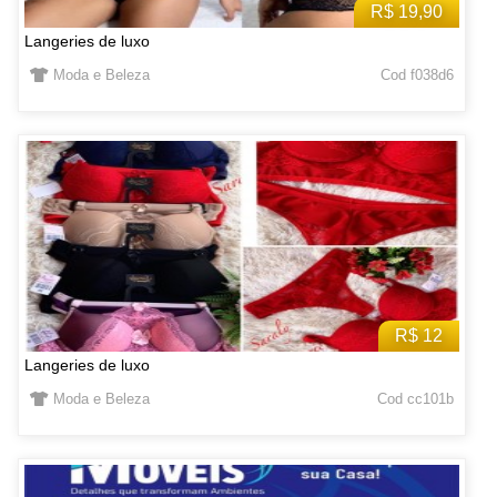
R$ 19,90
Langeries de luxo
Moda e Beleza
Cod f038d6
R$ 12
Langeries de luxo
Moda e Beleza
Cod cc101b