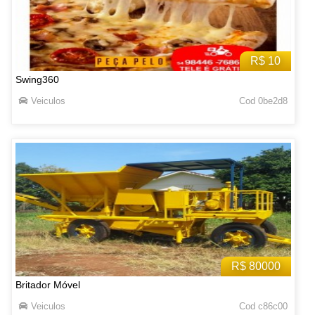
R$ 10
Swing360
Veiculos
Cod 0be2d8
R$ 80000
Britador Móvel
Veiculos
Cod c86c00