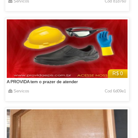
Servicos
Cod 81d760
R$ 0
A PROVIDA tem o prazer de atender
Servicos
Cod 6d09e1