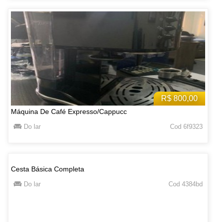
R$ 800,00
Máquina De Café Expresso/Cappucc
Do lar
Cod 6f9323
Cesta Básica Completa
Do lar
Cod 4384bd