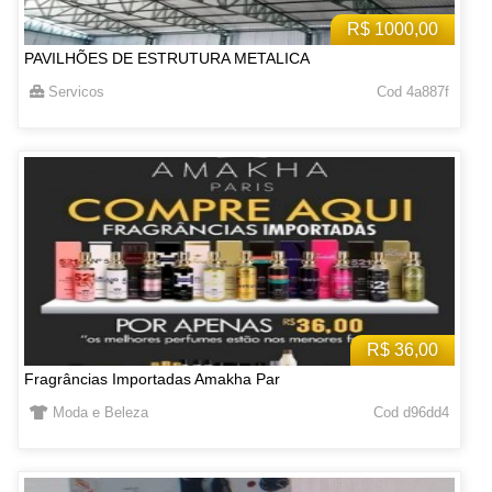
R$ 1000,00
PAVILHÕES DE ESTRUTURA METALICA
Servicos
Cod 4a887f
R$ 36,00
Fragrâncias Importadas Amakha Par
Moda e Beleza
Cod d96dd4