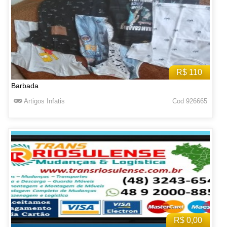
R$ 110
Barbada
Artigos Infatis
Cod 926665
R$ 0,00