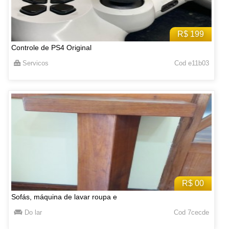
R$ 199
Controle de PS4 Original
Servicos
Cod e11b03
R$ 00
Sofás, máquina de lavar roupa e
Do lar
Cod 7cecde