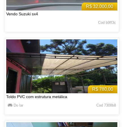
R$ 32.000,00
Vendo Suzuki sx4
Cod b9ff3c
R$ 780,00
Toldo PVC com estrutura metálica
Do lar
Cod 7308b8