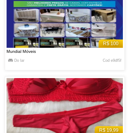
R$ 100
Mundial Móveis
Do lar
Cod e9df5f
R$ 19,99