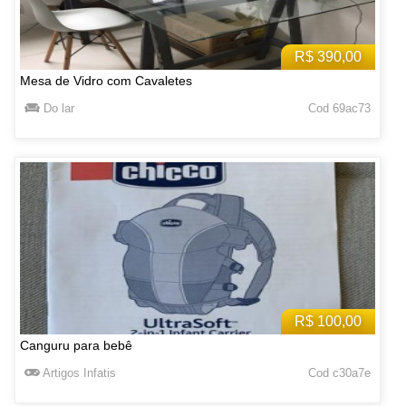
R$ 390,00
Mesa de Vidro com Cavaletes
Do lar
Cod 69ac73
R$ 100,00
Canguru para bebê
Artigos Infatis
Cod c30a7e