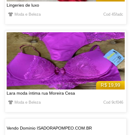
Lingeries de luxo
Moda e Beleza
Cod 45fadc
R$ 19,99
Lara moda íntima rua Moreira Cesa
Moda e Beleza
Cod 9cf046
Vendo Dominio ISADORAPOMPEO.COM.BR