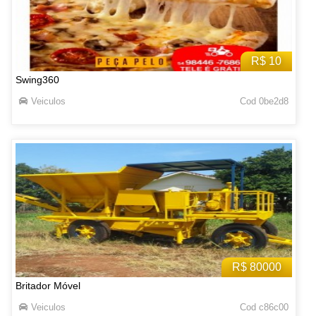
R$ 10
Swing360
Veiculos
Cod 0be2d8
R$ 80000
Britador Móvel
Veiculos
Cod c86c00