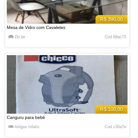
R$ 390,00
Mesa de Vidro com Cavaletes
Do lar
Cod 69ac73
R$ 100,00
Canguru para bebê
Artigos Infatis
Cod c30a7e