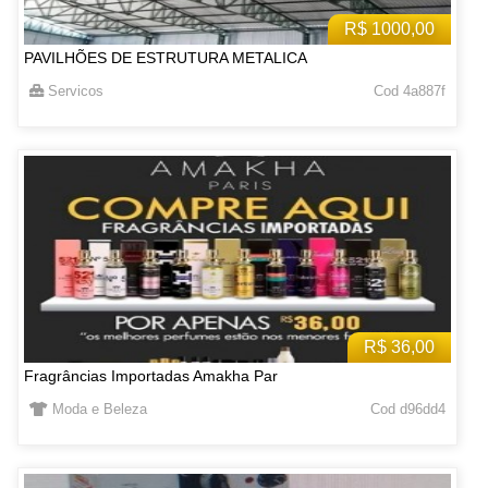
R$ 1000,00
PAVILHÕES DE ESTRUTURA METALICA
Servicos
Cod 4a887f
R$ 36,00
Fragrâncias Importadas Amakha Par
Moda e Beleza
Cod d96dd4