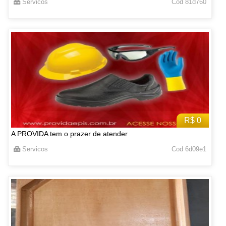
Servicos
Cod 81d760
R$ 0
A PROVIDA tem o prazer de atender
Servicos
Cod 6d09e1