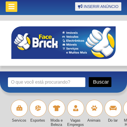
INSERIR ANÚNCIO
Servicos
Esportes
Moda e
Vagas
Animais
Do lar
M
Beleza
Empregos
H