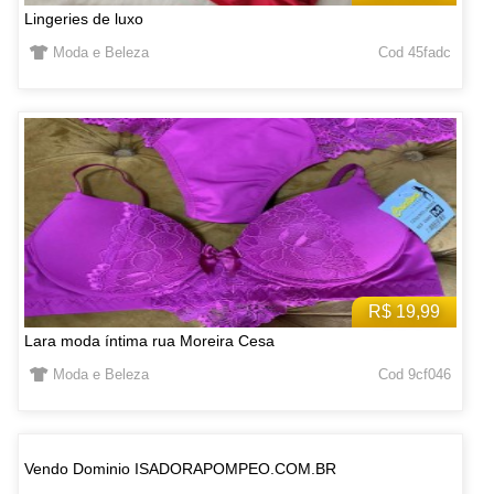
Lingeries de luxo
Moda e Beleza
Cod 45fadc
R$ 19,99
Lara moda íntima rua Moreira Cesa
Moda e Beleza
Cod 9cf046
Vendo Dominio ISADORAPOMPEO.COM.BR