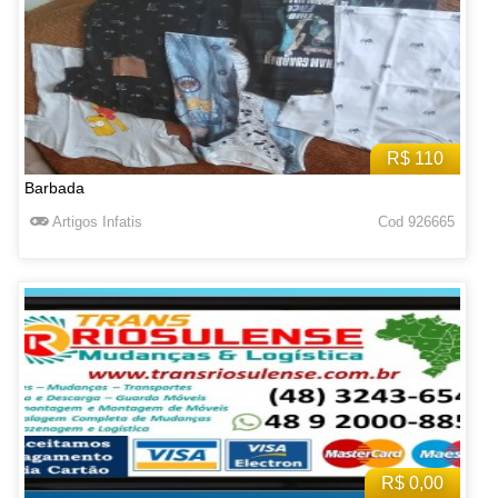
R$ 110
Barbada
Artigos Infatis
Cod 926665
R$ 0,00