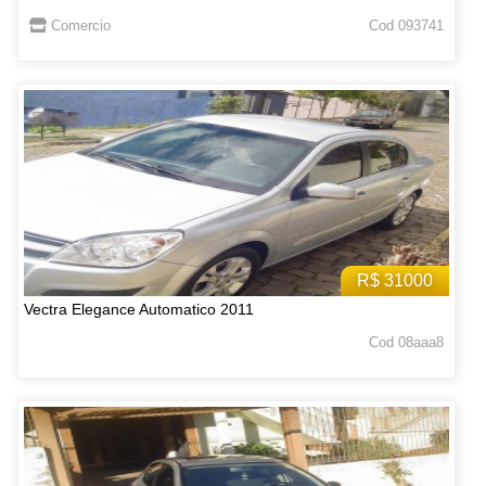
Comercio
Cod 093741
R$ 31000
Vectra Elegance Automatico 2011
Cod 08aaa8