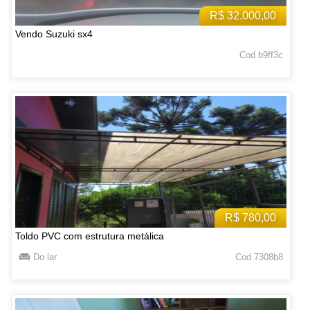
R$ 32.000,00
Vendo Suzuki sx4
Cod b9ff3c
R$ 780,00
Toldo PVC com estrutura metálica
Do lar
Cod 7308b8