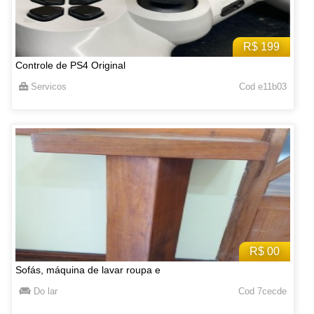
R$ 199
Controle de PS4 Original
Servicos
Cod e11b03
R$ 00
Sofás, máquina de lavar roupa e
Do lar
Cod 7cecde