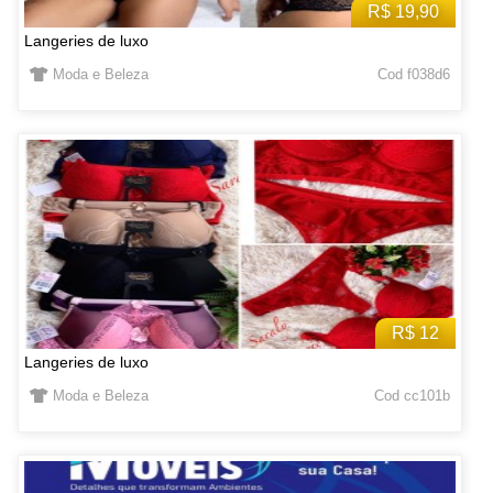
R$ 19,90
Langeries de luxo
Moda e Beleza
Cod f038d6
R$ 12
Langeries de luxo
Moda e Beleza
Cod cc101b