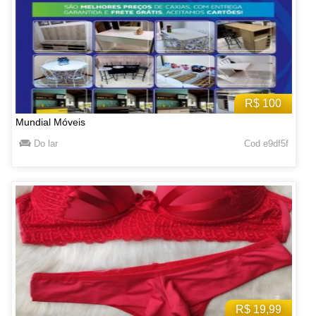
R$ 100
Mundial Móveis
Do lar
Cod e9df5f
R$ 19,99