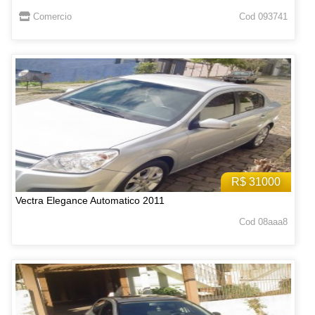
Comercio
Cod 093741
R$ 31000
Vectra Elegance Automatico 2011
Cod 08aaa8