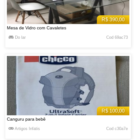
R$ 390,00
Mesa de Vidro com Cavaletes
Do lar
Cod 69ac73
R$ 100,00
Canguru para bebê
Artigos Infatis
Cod c30a7e