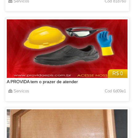
Servicos
Cod 81d760
R$ 0
A PROVIDA tem o prazer de atender
Servicos
Cod 6d09e1