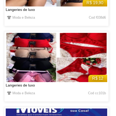
R$ 19,90
Langeries de luxo
Moda e Beleza
Cod f038d6
R$ 12
Langeries de luxo
Moda e Beleza
Cod cc101b