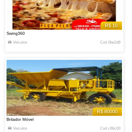
R$ 10
Swing360
Veiculos
Cod 0be2d8
R$ 80000
Britador Móvel
Veiculos
Cod c86c00