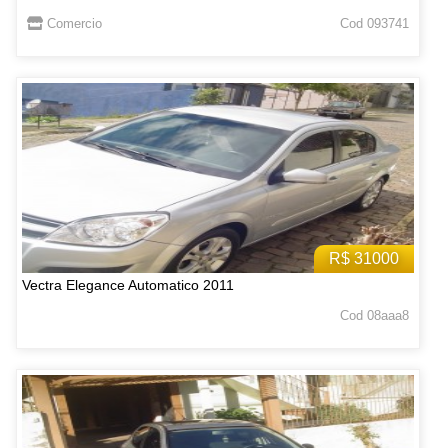
Comercio
Cod 093741
R$ 31000
Vectra Elegance Automatico 2011
Cod 08aaa8