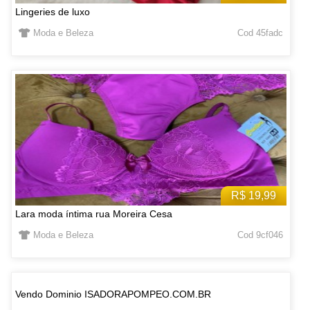
Lingeries de luxo
Moda e Beleza
Cod 45fadc
R$ 19,99
Lara moda íntima rua Moreira Cesa
Moda e Beleza
Cod 9cf046
Vendo Dominio ISADORAPOMPEO.COM.BR