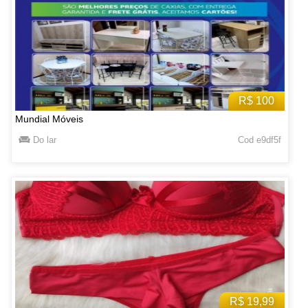
R$ 100
Mundial Móveis
Do lar
Cod e9df5f
R$ 19,99