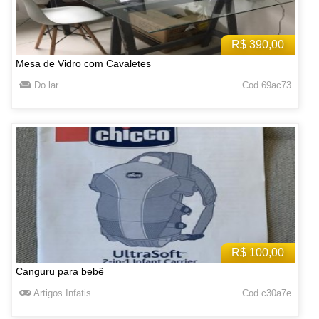
R$ 390,00
Mesa de Vidro com Cavaletes
Do lar
Cod 69ac73
R$ 100,00
Canguru para bebê
Artigos Infatis
Cod c30a7e