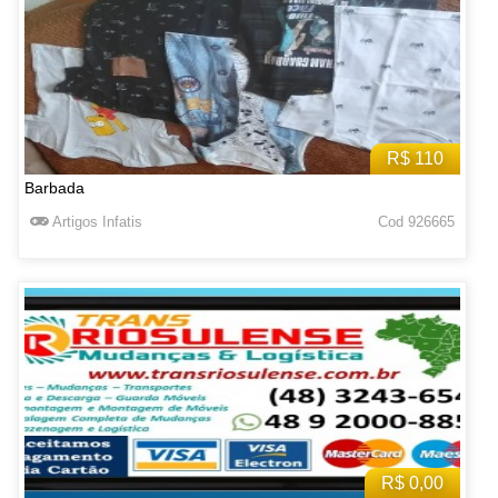
R$ 110
Barbada
Artigos Infatis
Cod 926665
R$ 0,00