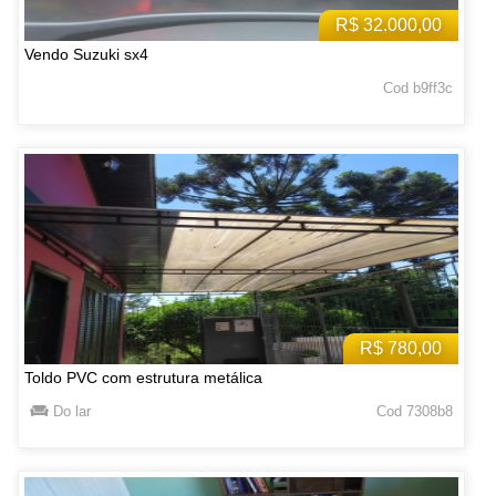
R$ 32.000,00
Vendo Suzuki sx4
Cod b9ff3c
R$ 780,00
Toldo PVC com estrutura metálica
Do lar
Cod 7308b8