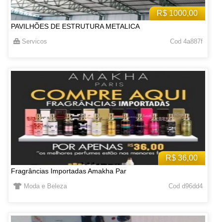
R$ 1000,00
PAVILHÕES DE ESTRUTURA METALICA
Servicos
Cod 4a887f
R$ 36,00
Fragrâncias Importadas Amakha Par
Moda e Beleza
Cod d96dd4