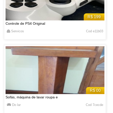
R$ 199
Controle de PS4 Original
Servicos
Cod e11b03
R$ 00
Sofás, máquina de lavar roupa e
Do lar
Cod 7cecde