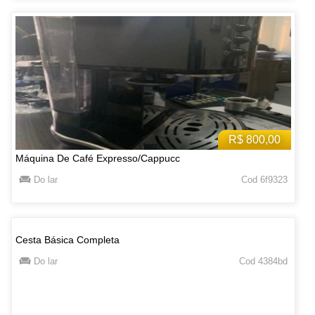
R$ 800,00
Máquina De Café Expresso/Cappucc
Do lar
Cod 6f9323
Cesta Básica Completa
Do lar
Cod 4384bd