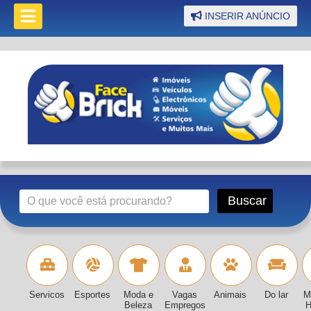
INSERIR ANÚNCIO
Servicos
Esportes
Moda e
Vagas
Animais
Do lar
M
Beleza
Empregos
H