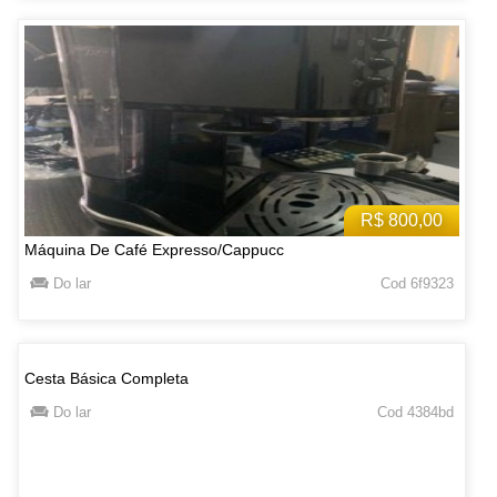
R$ 800,00
Máquina De Café Expresso/Cappucc
Do lar
Cod 6f9323
Cesta Básica Completa
Do lar
Cod 4384bd