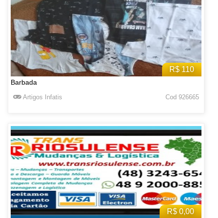
R$ 110
Barbada
Artigos Infatis
Cod 926665
R$ 0,00