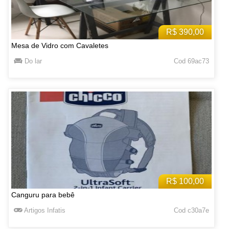
R$ 390,00
Mesa de Vidro com Cavaletes
Do lar
Cod 69ac73
R$ 100,00
Canguru para bebê
Artigos Infatis
Cod c30a7e