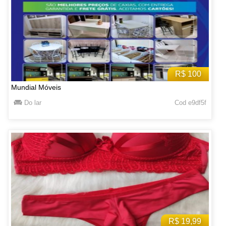
R$ 100
Mundial Móveis
Do lar
Cod e9df5f
R$ 19,99