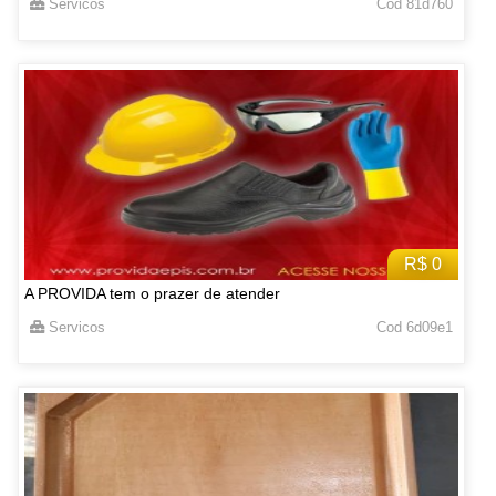
Servicos
Cod 81d760
R$ 0
A PROVIDA tem o prazer de atender
Servicos
Cod 6d09e1