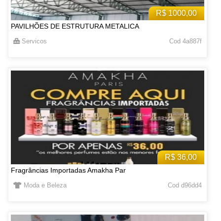
R$ 1000,00
PAVILHÕES DE ESTRUTURA METALICA
Servicos
Cod 4a887f
R$ 36,00
Fragrâncias Importadas Amakha Par
Moda e Beleza
Cod d96dd4