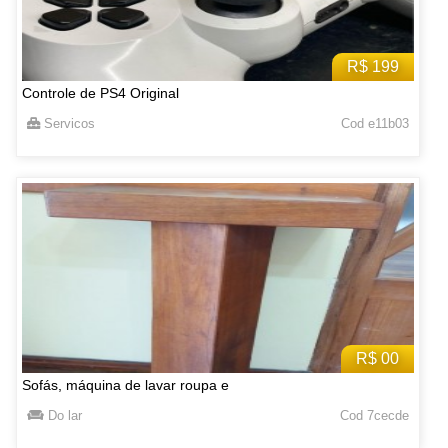
R$ 199
Controle de PS4 Original
Servicos
Cod e11b03
R$ 00
Sofás, máquina de lavar roupa e
Do lar
Cod 7cecde