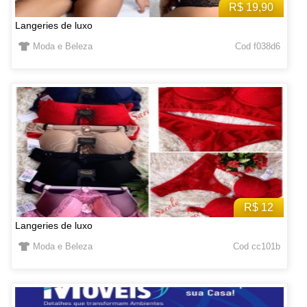
R$ 19,90
Langeries de luxo
Moda e Beleza
Cod f038d6
R$ 12
Langeries de luxo
Moda e Beleza
Cod cc101b