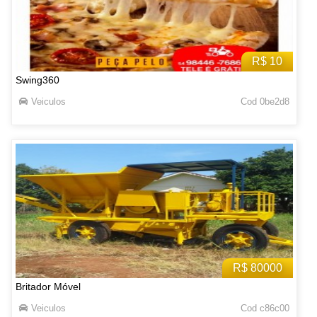
R$ 10
Swing360
Veiculos
Cod 0be2d8
R$ 80000
Britador Móvel
Veiculos
Cod c86c00