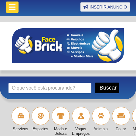
INSERIR ANÚNCIO
Servicos
Esportes
Moda e
Vagas
Animais
Do lar
M
Beleza
Empregos
H