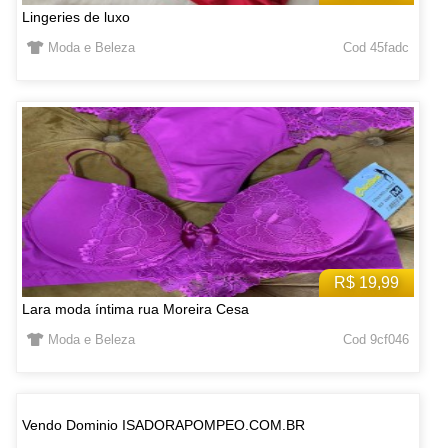
Lingeries de luxo
Moda e Beleza
Cod 45fadc
R$ 19,99
Lara moda íntima rua Moreira Cesa
Moda e Beleza
Cod 9cf046
Vendo Dominio ISADORAPOMPEO.COM.BR