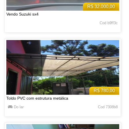
R$ 32.000,00
Vendo Suzuki sx4
Cod b9ff3c
R$ 780,00
Toldo PVC com estrutura metálica
Do lar
Cod 7308b8