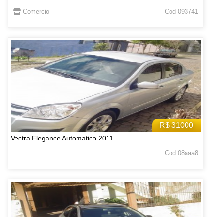
Comercio
Cod 093741
R$ 31000
Vectra Elegance Automatico 2011
Cod 08aaa8