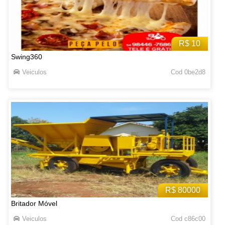
R$ 10
Swing360
Veiculos
Cod 0be2d8
R$ 80000
Britador Móvel
Veiculos
Cod c86c00