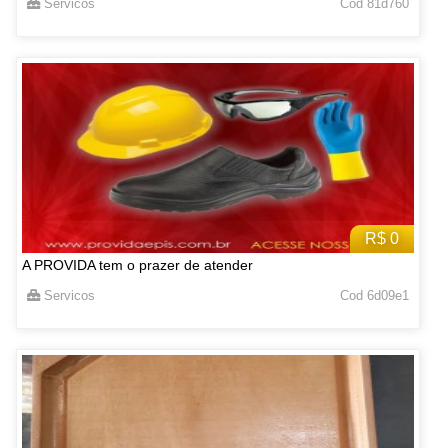
Servicos
Cod 81d760
R$ 0
A PROVIDA tem o prazer de atender
Servicos
Cod 6d09e1