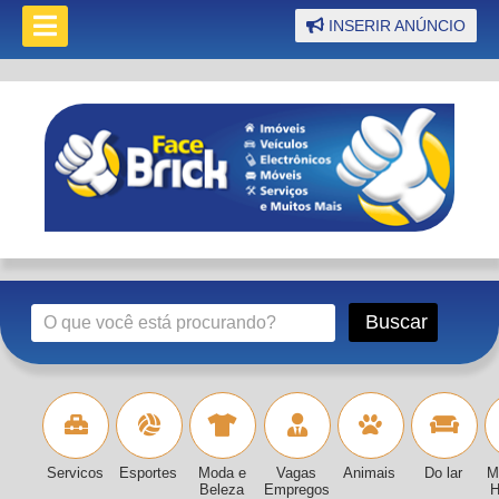
INSERIR ANÚNCIO
Servicos
Esportes
Moda e
Vagas
Animais
Do lar
M
Beleza
Empregos
H