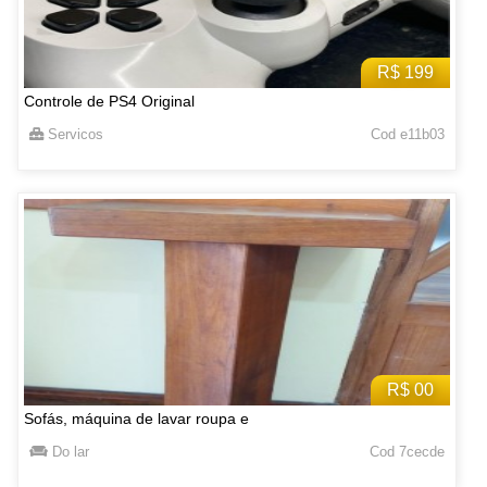
R$ 199
Controle de PS4 Original
Servicos
Cod e11b03
R$ 00
Sofás, máquina de lavar roupa e
Do lar
Cod 7cecde