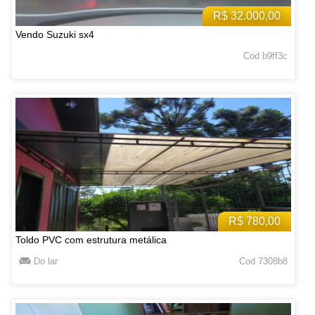
R$ 32.000,00
Vendo Suzuki sx4
Cod b9ff3c
R$ 780,00
Toldo PVC com estrutura metálica
Do lar
Cod 7308b8