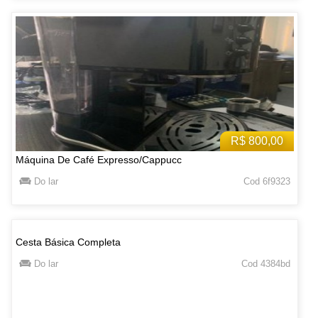
R$ 800,00
Máquina De Café Expresso/Cappucc
Do lar
Cod 6f9323
Cesta Básica Completa
Do lar
Cod 4384bd