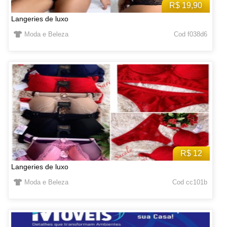
R$ 19,90
Langeries de luxo
Moda e Beleza
Cod f038d6
R$ 12
Langeries de luxo
Moda e Beleza
Cod cc101b