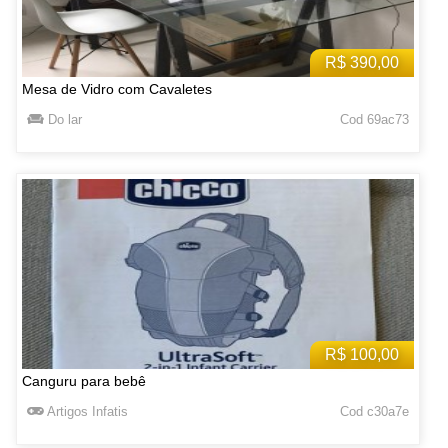
R$ 390,00
Mesa de Vidro com Cavaletes
Do lar
Cod 69ac73
R$ 100,00
Canguru para bebê
Artigos Infatis
Cod c30a7e