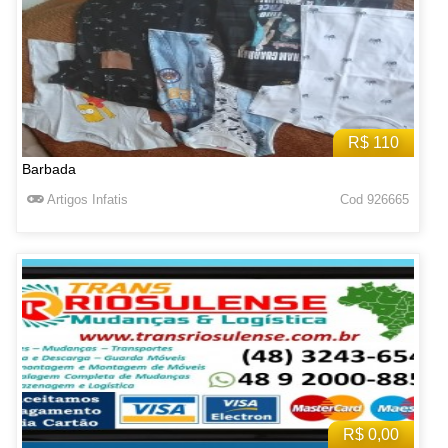
R$ 110
Barbada
Artigos Infatis
Cod 926665
R$ 0,00