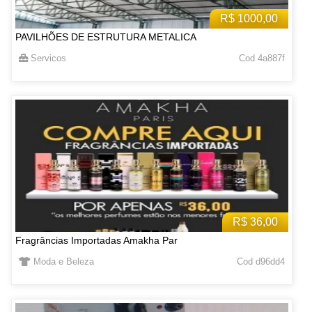
R$ 1000,00
PAVILHÕES DE ESTRUTURA METALICA
Servicos
Cod 4a887f
R$ 36,00
Fragrâncias Importadas Amakha Par
Moda e Beleza
Cod d96dd4