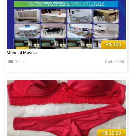
R$ 100
Mundial Móveis
Do lar
Cod e9df5f
R$ 19,99