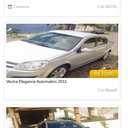
Comercio
Cod 093741
R$ 31000
Vectra Elegance Automatico 2011
Cod 08aaa8