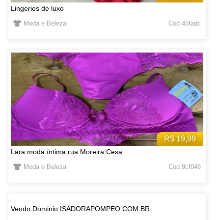
Lingeries de luxo
Moda e Beleza
Cod 45fadc
R$ 19,99
Lara moda íntima rua Moreira Cesa
Moda e Beleza
Cod 9cf046
Vendo Dominio ISADORAPOMPEO.COM.BR