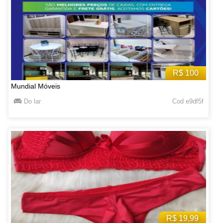
R$ 100
Mundial Móveis
Do lar
Cod e9df5f
R$ 19,99