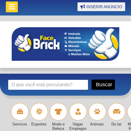
INSERIR ANÚNCIO
Servicos
Esportes
Moda e
Vagas
Animais
Do lar
M
Beleza
Empregos
H