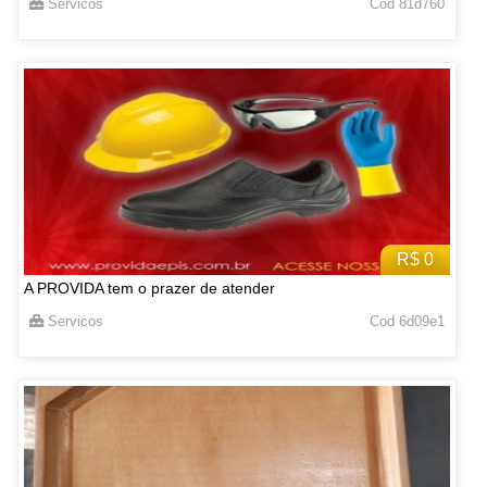
Servicos
Cod 81d760
R$ 0
A PROVIDA tem o prazer de atender
Servicos
Cod 6d09e1