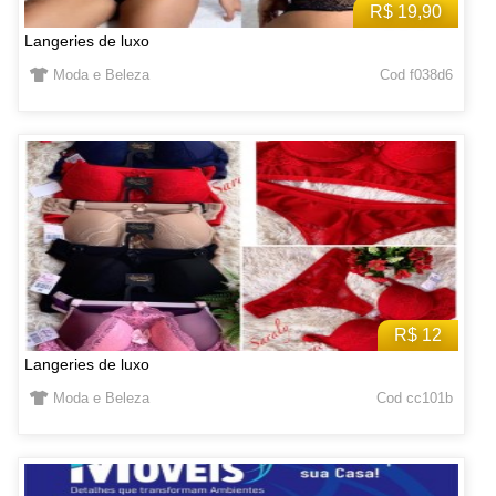
R$ 19,90
Langeries de luxo
Moda e Beleza
Cod f038d6
R$ 12
Langeries de luxo
Moda e Beleza
Cod cc101b