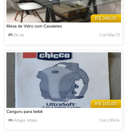
R$ 390,00
Mesa de Vidro com Cavaletes
Do lar
Cod 69ac73
R$ 100,00
Canguru para bebê
Artigos Infatis
Cod c30a7e