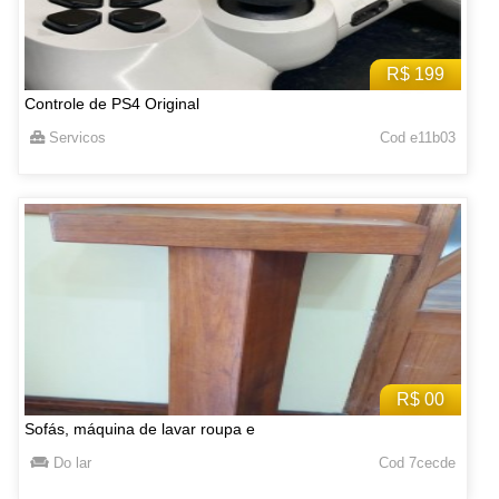
R$ 199
Controle de PS4 Original
Servicos
Cod e11b03
R$ 00
Sofás, máquina de lavar roupa e
Do lar
Cod 7cecde