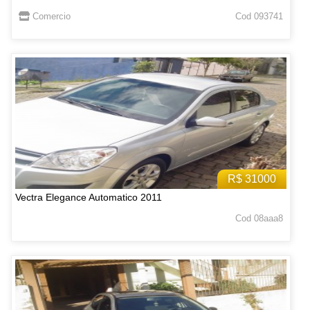
Comercio
Cod 093741
R$ 31000
Vectra Elegance Automatico 2011
Cod 08aaa8