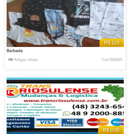
R$ 110
Barbada
Artigos Infatis
Cod 926665
R$ 0,00