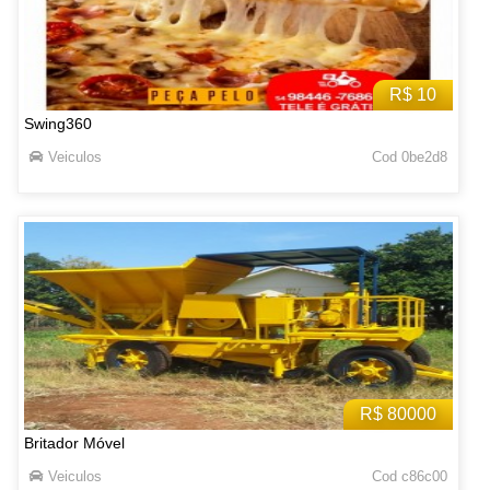
R$ 10
Swing360
Veiculos
Cod 0be2d8
R$ 80000
Britador Móvel
Veiculos
Cod c86c00