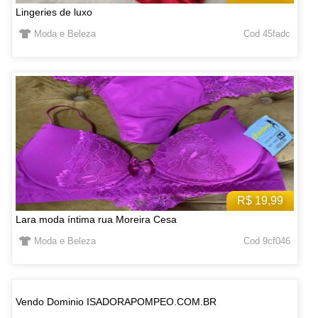
Lingeries de luxo
Moda e Beleza
Cod 45fadc
R$ 19,99
Lara moda íntima rua Moreira Cesa
Moda e Beleza
Cod 9cf046
Vendo Dominio ISADORAPOMPEO.COM.BR