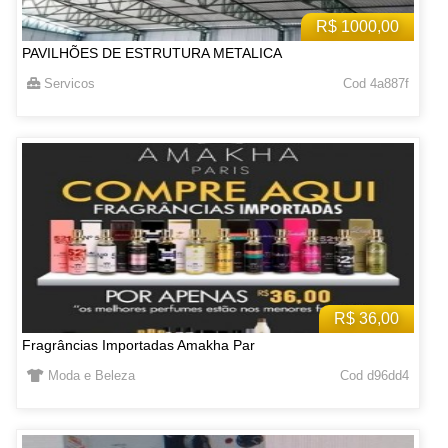
R$ 1000,00
PAVILHÕES DE ESTRUTURA METALICA
Servicos
Cod 4a887f
R$ 36,00
Fragrâncias Importadas Amakha Par
Moda e Beleza
Cod d96dd4