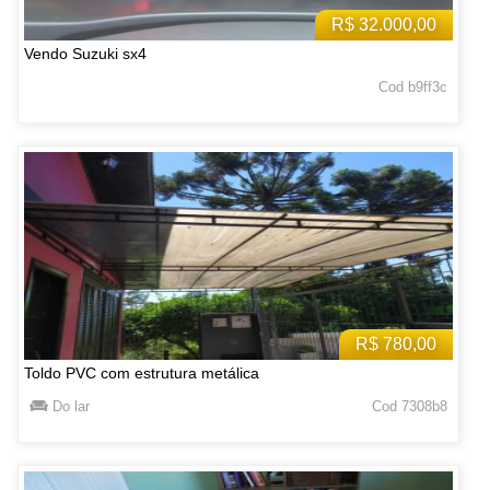
R$ 32.000,00
Vendo Suzuki sx4
Cod b9ff3c
R$ 780,00
Toldo PVC com estrutura metálica
Do lar
Cod 7308b8