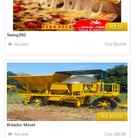
R$ 10
Swing360
Veiculos
Cod 0be2d8
R$ 80000
Britador Móvel
Veiculos
Cod c86c00