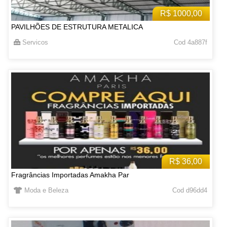
R$ 1000,00
PAVILHÕES DE ESTRUTURA METALICA
Servicos
Cod 4a887f
R$ 36,00
Fragrâncias Importadas Amakha Par
Moda e Beleza
Cod d96dd4