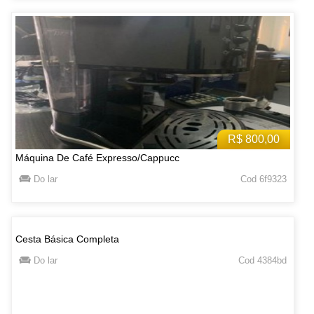
R$ 800,00
Máquina De Café Expresso/Cappucc
Do lar
Cod 6f9323
Cesta Básica Completa
Do lar
Cod 4384bd