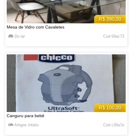
R$ 390,00
Mesa de Vidro com Cavaletes
Do lar
Cod 69ac73
R$ 100,00
Canguru para bebê
Artigos Infatis
Cod c30a7e