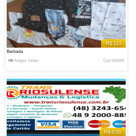
R$ 110
Barbada
Artigos Infatis
Cod 926665
R$ 0,00