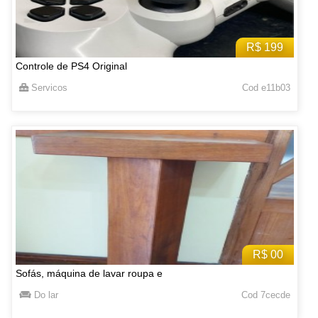
R$ 199
Controle de PS4 Original
Servicos
Cod e11b03
R$ 00
Sofás, máquina de lavar roupa e
Do lar
Cod 7cecde