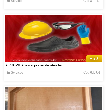
Servicos
Cod 81d760
R$ 0
A PROVIDA tem o prazer de atender
Servicos
Cod 6d09e1