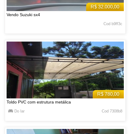
R$ 32.000,00
Vendo Suzuki sx4
Cod b9ff3c
R$ 780,00
Toldo PVC com estrutura metálica
Do lar
Cod 7308b8