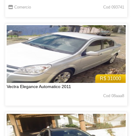
Comercio
Cod 093741
R$ 31000
Vectra Elegance Automatico 2011
Cod 08aaa8