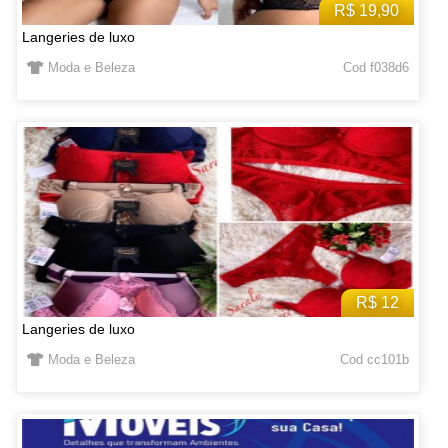
R$ 19,90
Langeries de luxo
Moda e Beleza
Cod f038d6
R$ 12
Langeries de luxo
Moda e Beleza
Cod cc101b