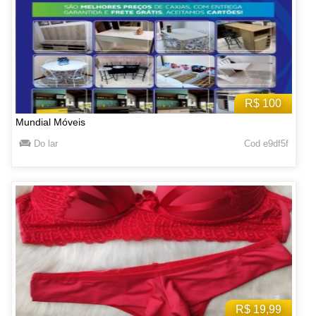
R$ 100
Mundial Móveis
Do lar
Cod e9df5f
R$ 19,99