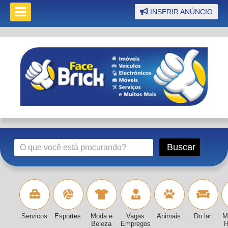
INSERIR ANÚNCIO
Servicos
Esportes
Moda e
Vagas
Animais
Do lar
M
Beleza
Empregos
H