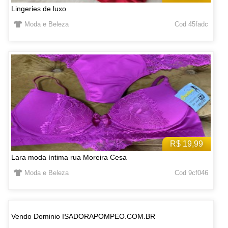
Lingeries de luxo
Moda e Beleza
Cod 45fadc
R$ 19,99
Lara moda íntima rua Moreira Cesa
Moda e Beleza
Cod 9cf046
Vendo Dominio ISADORAPOMPEO.COM.BR