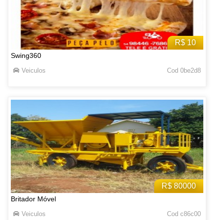
R$ 10
Swing360
Veiculos
Cod 0be2d8
R$ 80000
Britador Móvel
Veiculos
Cod c86c00