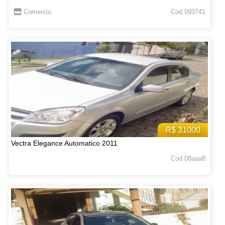
Comercio
Cod 093741
R$ 31000
Vectra Elegance Automatico 2011
Cod 08aaa8