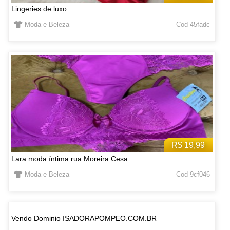
Lingeries de luxo
Moda e Beleza
Cod 45fadc
R$ 19,99
Lara moda íntima rua Moreira Cesa
Moda e Beleza
Cod 9cf046
Vendo Dominio ISADORAPOMPEO.COM.BR