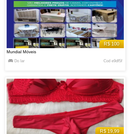
R$ 100
Mundial Móveis
Do lar
Cod e9df5f
R$ 19,99