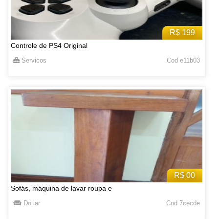
R$ 199
Controle de PS4 Original
Servicos
Cod e11b03
R$ 00
Sofás, máquina de lavar roupa e
Do lar
Cod 7cecde