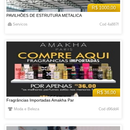
R$ 1000,00
PAVILHÕES DE ESTRUTURA METALICA
Servicos
Cod 4a887f
R$ 36,00
Fragrâncias Importadas Amakha Par
Moda e Beleza
Cod d96dd4