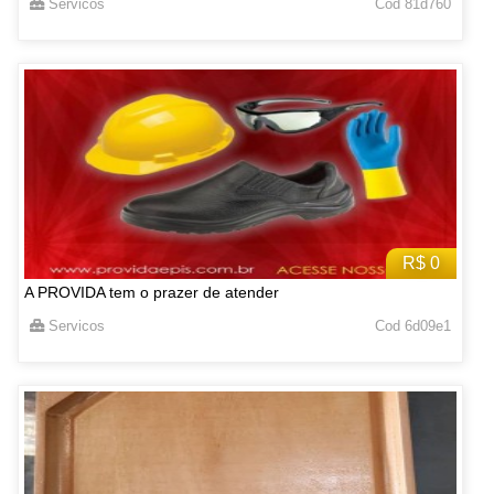
Servicos
Cod 81d760
R$ 0
A PROVIDA tem o prazer de atender
Servicos
Cod 6d09e1