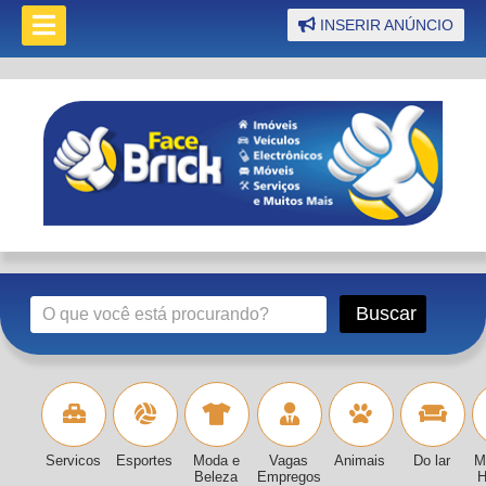
INSERIR ANÚNCIO
Servicos
Esportes
Moda e
Vagas
Animais
Do lar
M
Beleza
Empregos
H