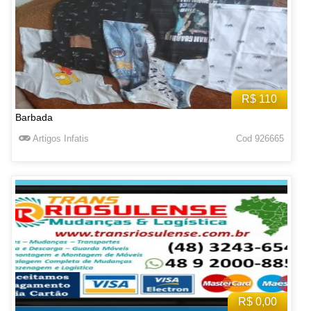
R$ 110
Barbada
Artigos Infatis
Cod 926665
R$ 0,00