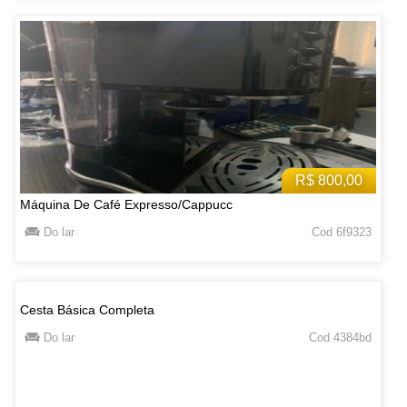
R$ 800,00
Máquina De Café Expresso/Cappucc
Do lar
Cod 6f9323
Cesta Básica Completa
Do lar
Cod 4384bd