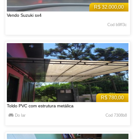
R$ 32.000,00
Vendo Suzuki sx4
Cod b9ff3c
R$ 780,00
Toldo PVC com estrutura metálica
Do lar
Cod 7308b8