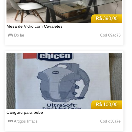
R$ 390,00
Mesa de Vidro com Cavaletes
Do lar
Cod 69ac73
R$ 100,00
Canguru para bebê
Artigos Infatis
Cod c30a7e