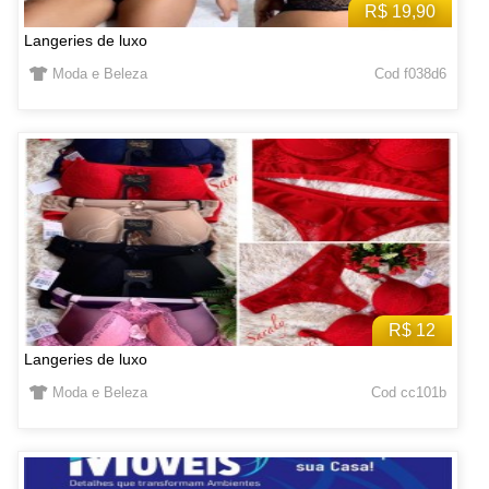
R$ 19,90
Langeries de luxo
Moda e Beleza
Cod f038d6
R$ 12
Langeries de luxo
Moda e Beleza
Cod cc101b