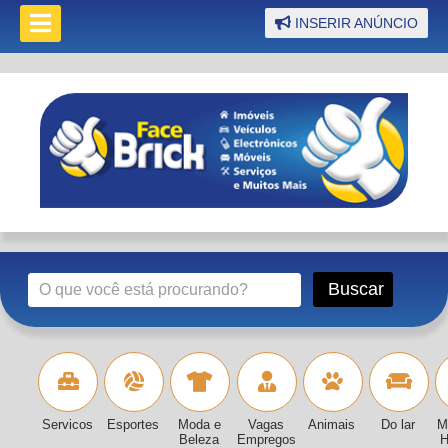
INSERIR ANÚNCIO
Servicos
Esportes
Moda e
Vagas
Animais
Do lar
M
Beleza
Empregos
H