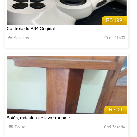
R$ 199
Controle de PS4 Original
Servicos
Cod e11b03
R$ 00
Sofás, máquina de lavar roupa e
Do lar
Cod 7cecde