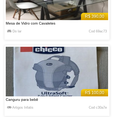
R$ 390,00
Mesa de Vidro com Cavaletes
Do lar
Cod 69ac73
R$ 100,00
Canguru para bebê
Artigos Infatis
Cod c30a7e