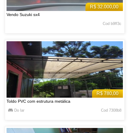
R$ 32.000,00
Vendo Suzuki sx4
Cod b9ff3c
R$ 780,00
Toldo PVC com estrutura metálica
Do lar
Cod 7308b8