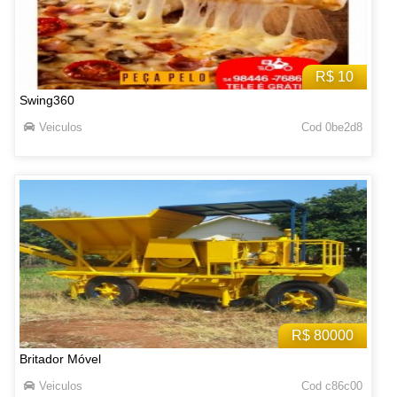
R$ 10
Swing360
Veiculos
Cod 0be2d8
R$ 80000
Britador Móvel
Veiculos
Cod c86c00