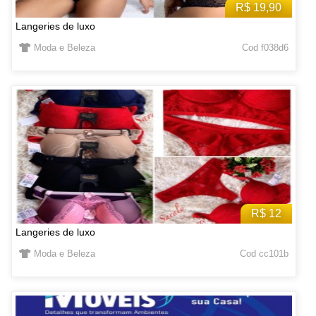
R$ 19,90
Langeries de luxo
Moda e Beleza
Cod f038d6
R$ 12
Langeries de luxo
Moda e Beleza
Cod cc101b