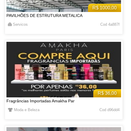
R$ 1000,00
PAVILHÕES DE ESTRUTURA METALICA
Servicos
Cod 4a887f
R$ 36,00
Fragrâncias Importadas Amakha Par
Moda e Beleza
Cod d96dd4