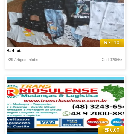
R$ 110
Barbada
Artigos Infatis
Cod 926665
R$ 0,00