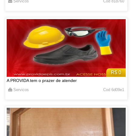
Servicos
Cod 81d760
R$ 0
A PROVIDA tem o prazer de atender
Servicos
Cod 6d09e1