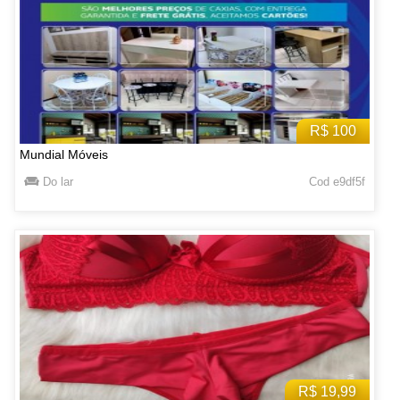
R$ 100
Mundial Móveis
Do lar
Cod e9df5f
R$ 19,99