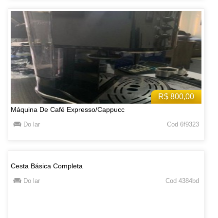
R$ 800,00
Máquina De Café Expresso/Cappucc
Do lar
Cod 6f9323
Cesta Básica Completa
Do lar
Cod 4384bd