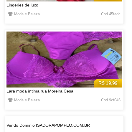
Lingeries de luxo
Moda e Beleza
Cod 45fadc
R$ 19,99
Lara moda íntima rua Moreira Cesa
Moda e Beleza
Cod 9cf046
Vendo Dominio ISADORAPOMPEO.COM.BR