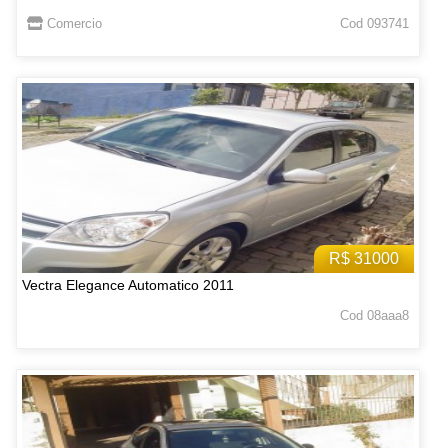
Comercio
Cod 093741
R$ 31000
Vectra Elegance Automatico 2011
Cod 08aaa8