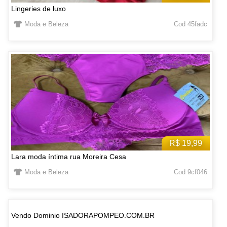
Lingeries de luxo
Moda e Beleza
Cod 45fadc
R$ 19,99
Lara moda íntima rua Moreira Cesa
Moda e Beleza
Cod 9cf046
Vendo Dominio ISADORAPOMPEO.COM.BR