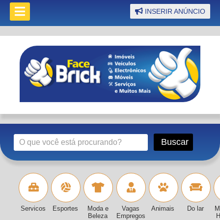
INSERIR ANÚNCIO
Servicos
Esportes
Moda e
Vagas
Animais
Do lar
M
Beleza
Empregos
H