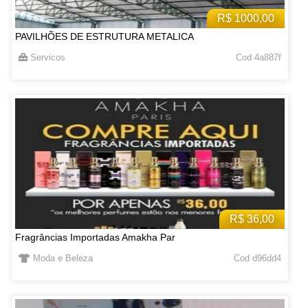
R$ 1000,00
PAVILHÕES DE ESTRUTURA METALICA
Servicos
Cod 4a887f
R$ 36,00
Fragrâncias Importadas Amakha Par
Moda e Beleza
Cod d96dd4