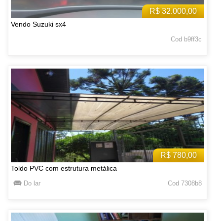
R$ 32.000,00
Vendo Suzuki sx4
Cod b9ff3c
R$ 780,00
Toldo PVC com estrutura metálica
Do lar
Cod 7308b8