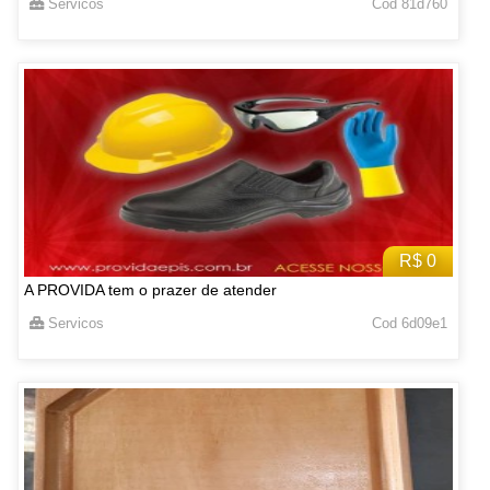
Servicos
Cod 81d760
R$ 0
A PROVIDA tem o prazer de atender
Servicos
Cod 6d09e1