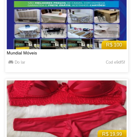
R$ 100
Mundial Móveis
Do lar
Cod e9df5f
R$ 19,99