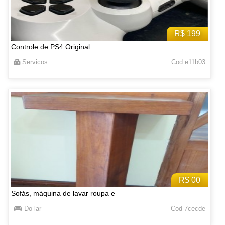
R$ 199
Controle de PS4 Original
Servicos
Cod e11b03
R$ 00
Sofás, máquina de lavar roupa e
Do lar
Cod 7cecde