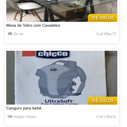
R$ 390,00
Mesa de Vidro com Cavaletes
Do lar
Cod 69ac73
R$ 100,00
Canguru para bebê
Artigos Infatis
Cod c30a7e