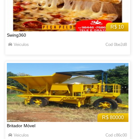
R$ 10
Swing360
Veiculos
Cod 0be2d8
R$ 80000
Britador Móvel
Veiculos
Cod c86c00