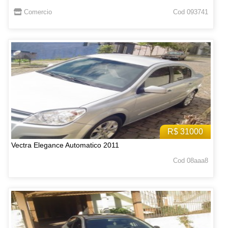
Comercio
Cod 093741
R$ 31000
Vectra Elegance Automatico 2011
Cod 08aaa8