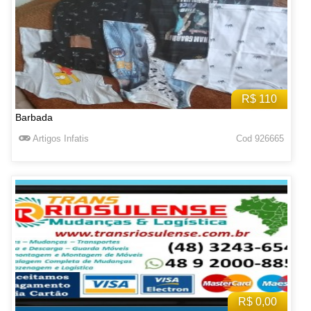
R$ 110
Barbada
Artigos Infatis
Cod 926665
R$ 0,00