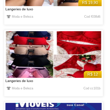
R$ 19,90
Langeries de luxo
Moda e Beleza
Cod f038d6
R$ 12
Langeries de luxo
Moda e Beleza
Cod cc101b