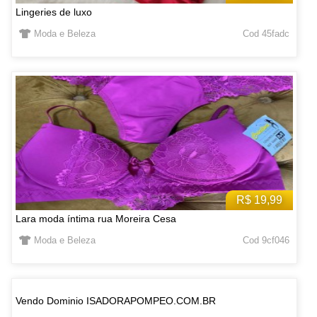
Lingeries de luxo
Moda e Beleza
Cod 45fadc
R$ 19,99
Lara moda íntima rua Moreira Cesa
Moda e Beleza
Cod 9cf046
Vendo Dominio ISADORAPOMPEO.COM.BR