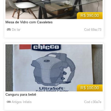
R$ 390,00
Mesa de Vidro com Cavaletes
Do lar
Cod 69ac73
R$ 100,00
Canguru para bebê
Artigos Infatis
Cod c30a7e