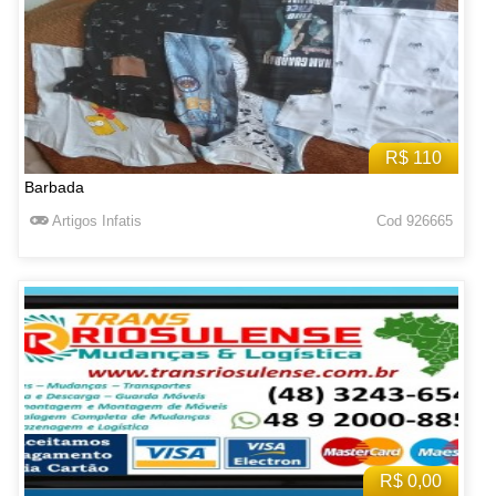
R$ 110
Barbada
Artigos Infatis
Cod 926665
R$ 0,00