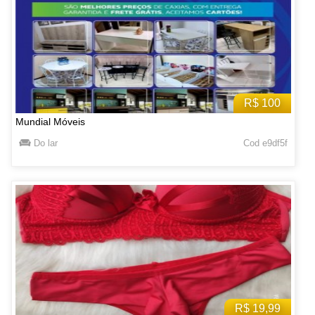
R$ 100
Mundial Móveis
Do lar
Cod e9df5f
R$ 19,99