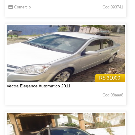
Comercio
Cod 093741
R$ 31000
Vectra Elegance Automatico 2011
Cod 08aaa8