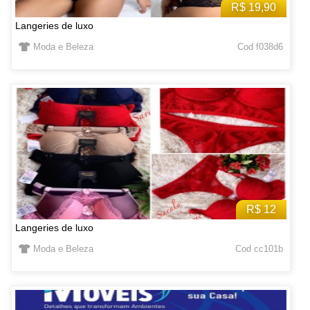
R$ 19,90
Langeries de luxo
Moda e Beleza
Cod f038d6
R$ 12
Langeries de luxo
Moda e Beleza
Cod cc101b