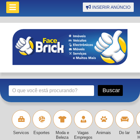
INSERIR ANÚNCIO
Servicos
Esportes
Moda e
Vagas
Animais
Do lar
M
Beleza
Empregos
H