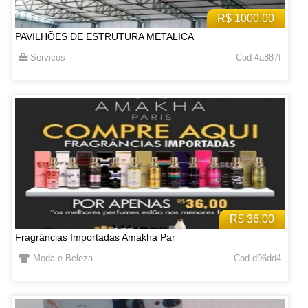
R$ 1000,00
PAVILHÕES DE ESTRUTURA METALICA
Servicos
Cod 4a887f
R$ 36,00
Fragrâncias Importadas Amakha Par
Moda e Beleza
Cod d96dd4