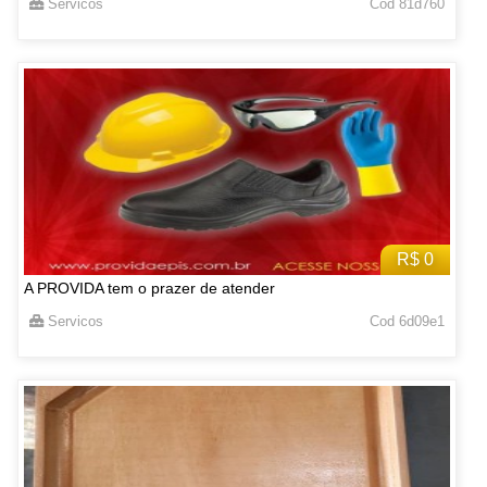
Servicos
Cod 81d760
R$ 0
A PROVIDA tem o prazer de atender
Servicos
Cod 6d09e1