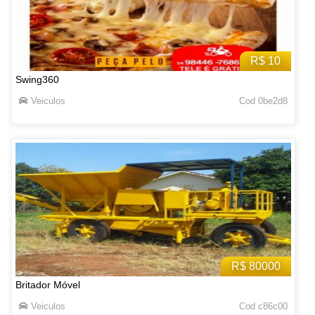
R$ 10
Swing360
Veiculos
Cod 0be2d8
R$ 80000
Britador Móvel
Veiculos
Cod c86c00