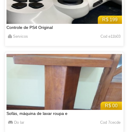
R$ 199
Controle de PS4 Original
Servicos
Cod e11b03
R$ 00
Sofás, máquina de lavar roupa e
Do lar
Cod 7cecde