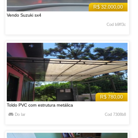
R$ 32.000,00
Vendo Suzuki sx4
Cod b9ff3c
R$ 780,00
Toldo PVC com estrutura metálica
Do lar
Cod 7308b8