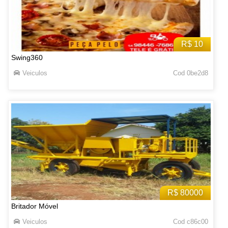
R$ 10
Swing360
Veiculos
Cod 0be2d8
R$ 80000
Britador Móvel
Veiculos
Cod c86c00