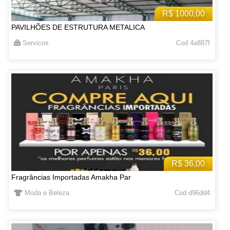
R$ 1000,00
PAVILHÕES DE ESTRUTURA METALICA
Servicos
Cod 4a887f
R$ 36,00
Fragrâncias Importadas Amakha Par
Moda e Beleza
Cod d96dd4