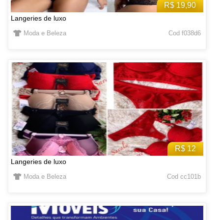
R$ 19,90
Langeries de luxo
Moda e Beleza
Cod f038d6
R$ 12
Langeries de luxo
Moda e Beleza
Cod cc101b