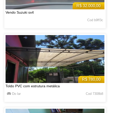
R$ 32.000,00
Vendo Suzuki sx4
Cod b9ff3c
R$ 780,00
Toldo PVC com estrutura metálica
Do lar
Cod 7308b8