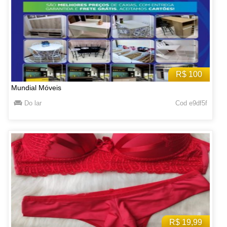
R$ 100
Mundial Móveis
Do lar
Cod e9df5f
R$ 19,99