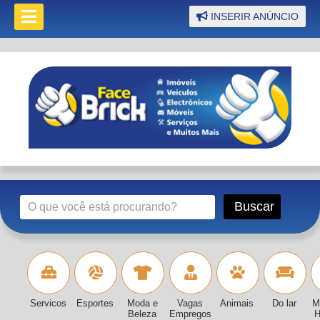
INSERIR ANÚNCIO
Servicos
Esportes
Moda e
Vagas
Animais
Do lar
M
Beleza
Empregos
H