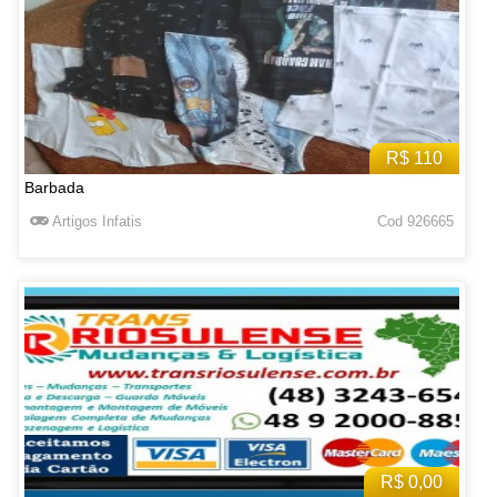
R$ 110
Barbada
Artigos Infatis
Cod 926665
R$ 0,00