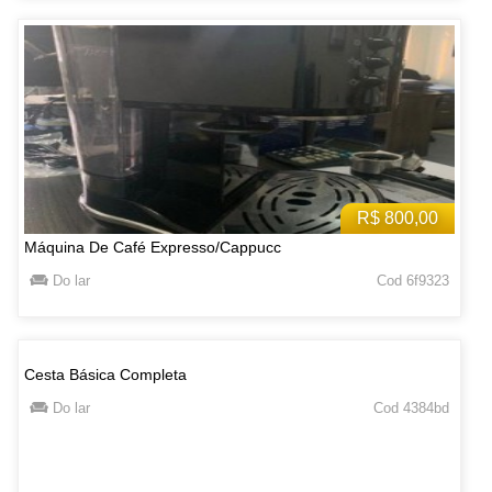
R$ 800,00
Máquina De Café Expresso/Cappucc
Do lar
Cod 6f9323
Cesta Básica Completa
Do lar
Cod 4384bd