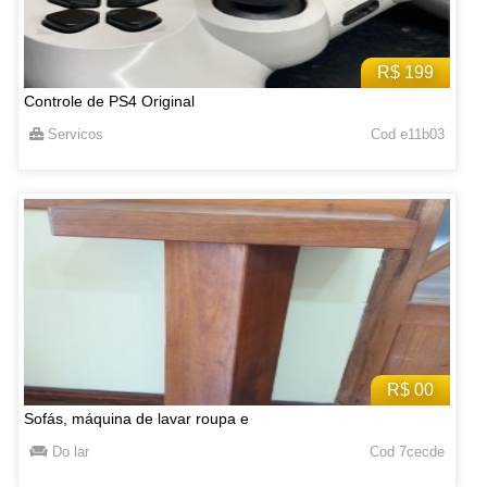
R$ 199
Controle de PS4 Original
Servicos
Cod e11b03
R$ 00
Sofás, máquina de lavar roupa e
Do lar
Cod 7cecde