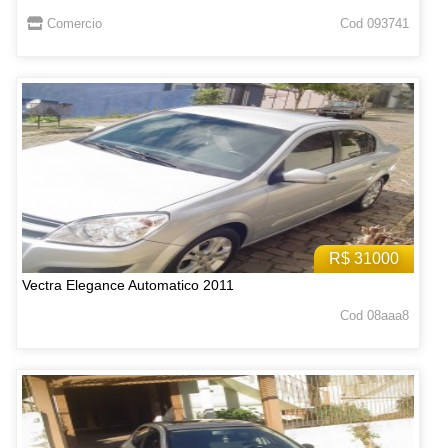
Comercio
Cod 093741
R$ 31000
Vectra Elegance Automatico 2011
Cod 08aaa8