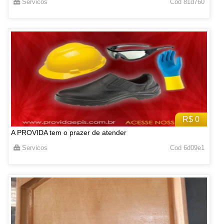
Servicos
Cod 81d760
R$ 0
A PROVIDA tem o prazer de atender
Servicos
Cod 6d09e1