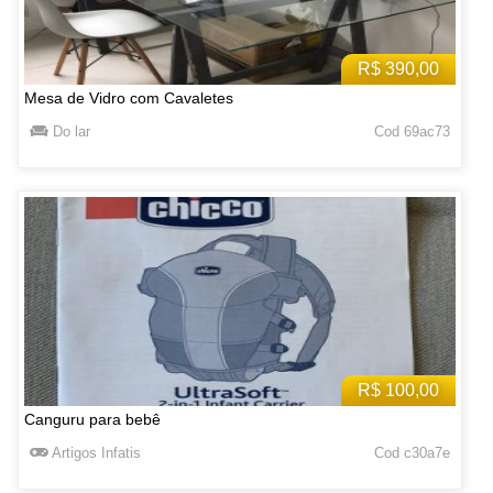
R$ 390,00
Mesa de Vidro com Cavaletes
Do lar
Cod 69ac73
R$ 100,00
Canguru para bebê
Artigos Infatis
Cod c30a7e