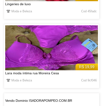
Lingeries de luxo
Moda e Beleza
Cod 45fadc
R$ 19,99
Lara moda íntima rua Moreira Cesa
Moda e Beleza
Cod 9cf046
Vendo Dominio ISADORAPOMPEO.COM.BR