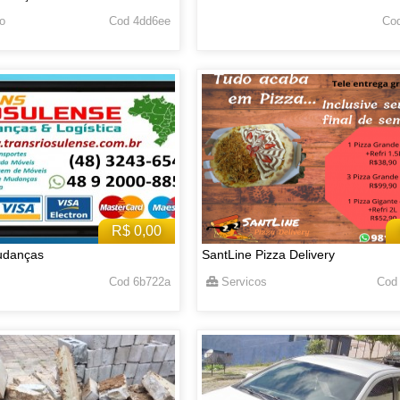
o
Cod 4dd6ee
Cod
R$ 0,00
udanças
SantLine Pizza Delivery
Cod 6b722a
Servicos
Cod