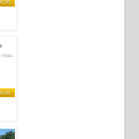
00,00
R
 f7644c
00,00