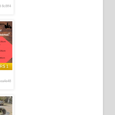
 8c8ff4
R$ 1
 ea4e48