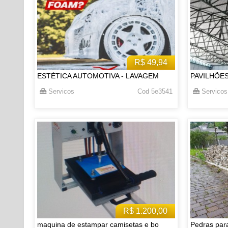
R$ 49,94
ESTÉTICA AUTOMOTIVA - LAVAGEM
PAVILHÕE
Servicos
Cod 5e3541
Servicos
R$ 1.200,00
maquina de estampar camisetas e bo
Pedras par