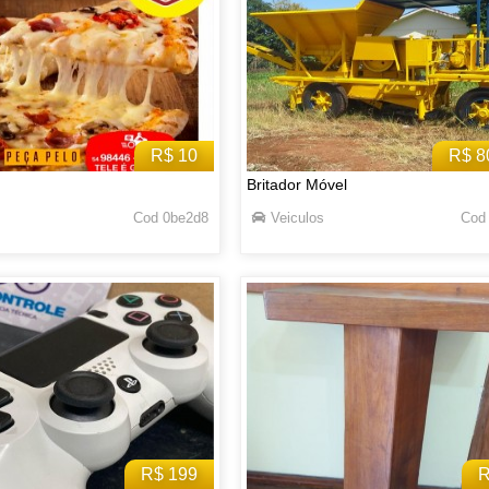
R$ 10
R$ 8
Britador Móvel
Cod 0be2d8
Veiculos
Cod
R$ 199
R