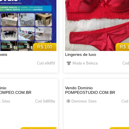
R$ 100
R$ 
veis
Lingeries de luxo
Cod e9df5f
Moda e Beleza
Cod
nio
Vendo Dominio
OMPEO.COM.BR
POMPEOSTUDIO.COM.BR
 Sites
Cod 0d809a
Dominios Sites
Cod