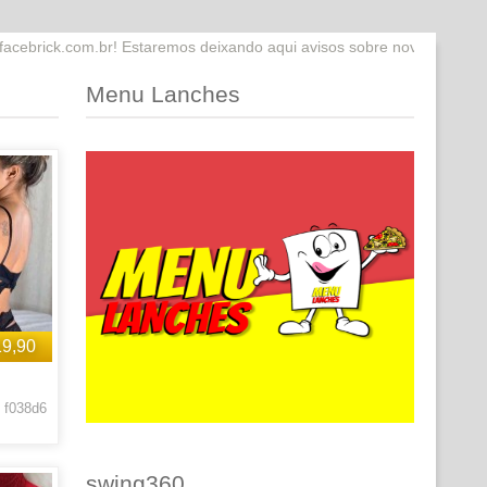
staremos deixando aqui avisos sobre novidades que estaremos lançand
Menu Lanches
19,90
 f038d6
swing360