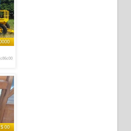
0000
 c86c00
$ 00