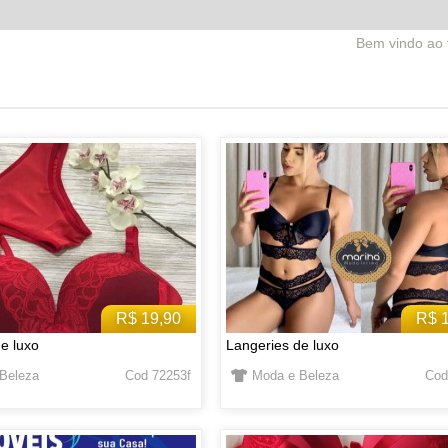
Bem vindo ao facebrick.com.br! E
R$ 19,90
R$ 
e luxo
Langeries de luxo
Beleza
Cod 72253f
Moda e Beleza
Cod