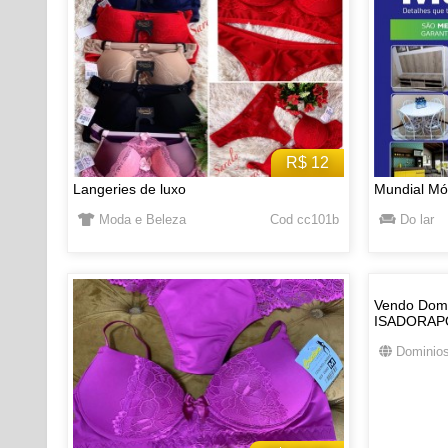
R$ 12
Langeries de luxo
Mundial Mó
Moda e Beleza
Cod cc101b
Do lar
Vendo Domi
ISADORAP
Dominios