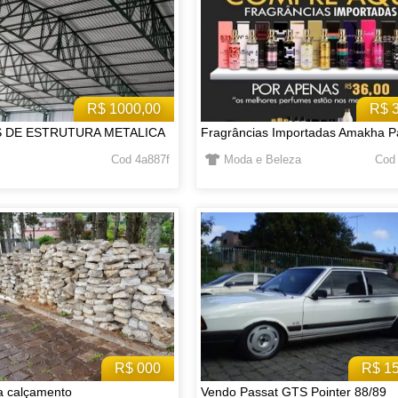
R$ 1000,00
R$ 
S DE ESTRUTURA METALICA
Fragrâncias Importadas Amakha P
Cod 4a887f
Moda e Beleza
Cod
R$ 000
R$ 1
a calçamento
Vendo Passat GTS Pointer 88/89