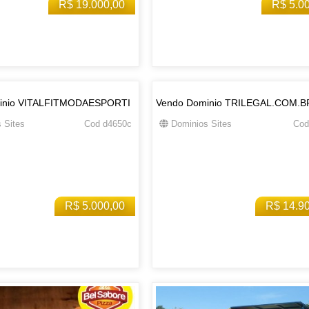
R$ 19.000,00
R$ 5.0
inio VITALFITMODAESPORTI
Vendo Dominio TRILEGAL.COM.B
 Sites
Cod d4650c
Dominios Sites
Cod
R$ 5.000,00
R$ 14.9