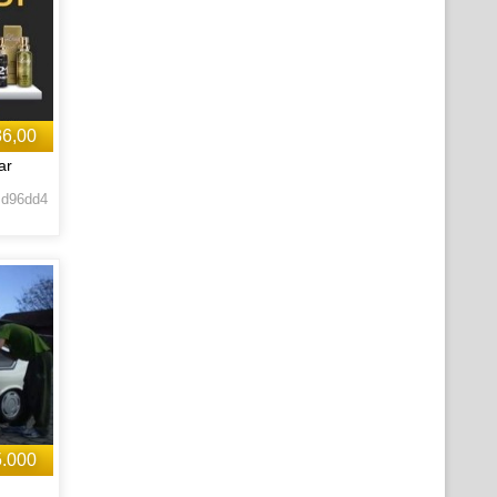
36,00
ar
 d96dd4
5.000