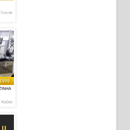
 7cecde
1999
ZINHA
 f0a0eb