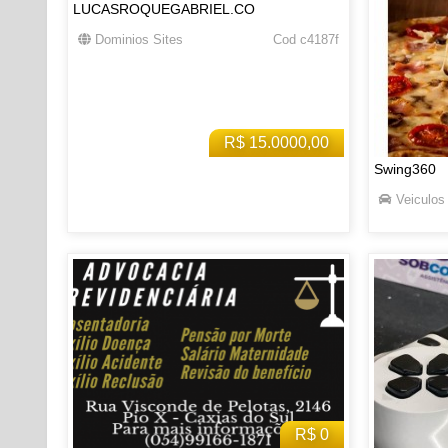
LUCASROQUEGABRIEL.CO
Dominios Sites
Cod c4187f
R$ 15.0000,00
Swing360
Veiculos
R$ 0