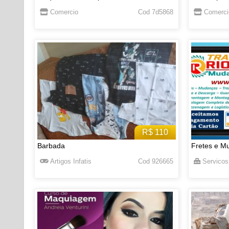
Comercio
Cod 7d5868
Comerci
R$ 110
Barbada
Fretes e M
Artigos Infatis
Cod 926665
Servicos