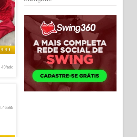
19,99
 45fadc
 b46565