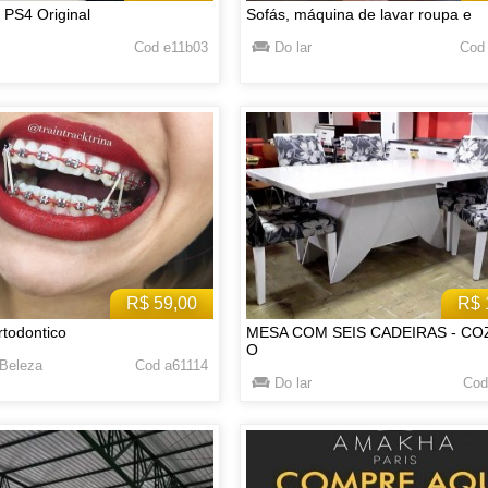
 PS4 Original
Sofás, máquina de lavar roupa e
Cod e11b03
Do lar
Cod
R$ 59,00
R$ 
todontico
MESA COM SEIS CADEIRAS - CO
O
Beleza
Cod a61114
Do lar
Cod