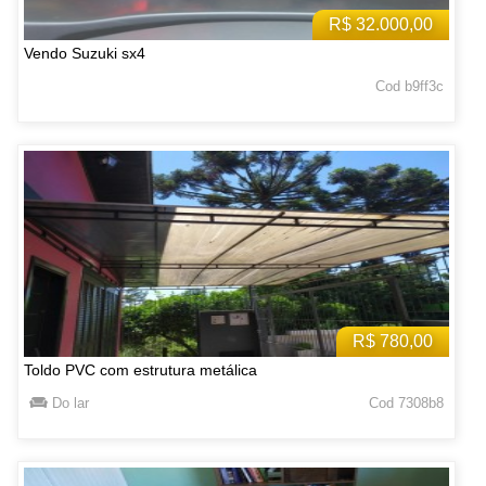
R$ 32.000,00
Vendo Suzuki sx4
Cod b9ff3c
R$ 780,00
Toldo PVC com estrutura metálica
Do lar
Cod 7308b8