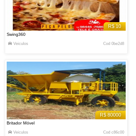
R$ 10
Swing360
Veiculos
Cod 0be2d8
R$ 80000
Britador Móvel
Veiculos
Cod c86c00