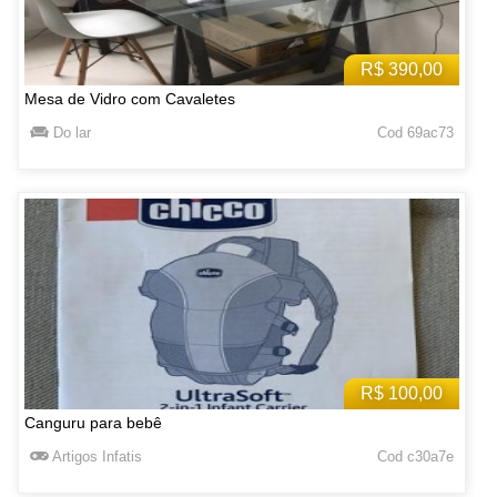
R$ 390,00
Mesa de Vidro com Cavaletes
Do lar
Cod 69ac73
R$ 100,00
Canguru para bebê
Artigos Infatis
Cod c30a7e