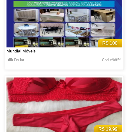
R$ 100
Mundial Móveis
Do lar
Cod e9df5f
R$ 19,99