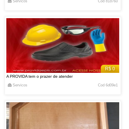
Servicos
Cod 81d760
R$ 0
A PROVIDA tem o prazer de atender
Servicos
Cod 6d09e1