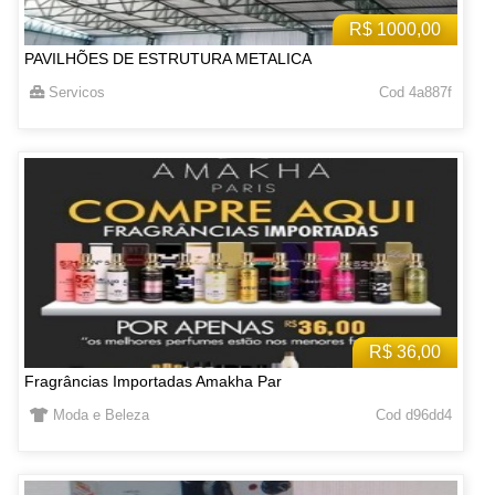
R$ 1000,00
PAVILHÕES DE ESTRUTURA METALICA
Servicos
Cod 4a887f
R$ 36,00
Fragrâncias Importadas Amakha Par
Moda e Beleza
Cod d96dd4