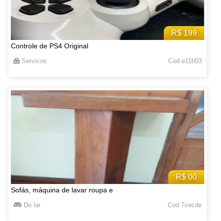
R$ 199
Controle de PS4 Original
Servicos
Cod e11b03
R$ 00
Sofás, máquina de lavar roupa e
Do lar
Cod 7cecde