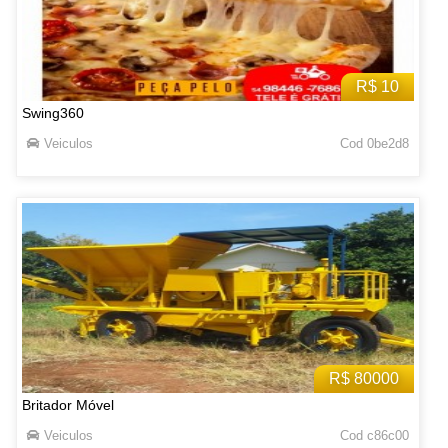
R$ 10
Swing360
Veiculos
Cod 0be2d8
R$ 80000
Britador Móvel
Veiculos
Cod c86c00