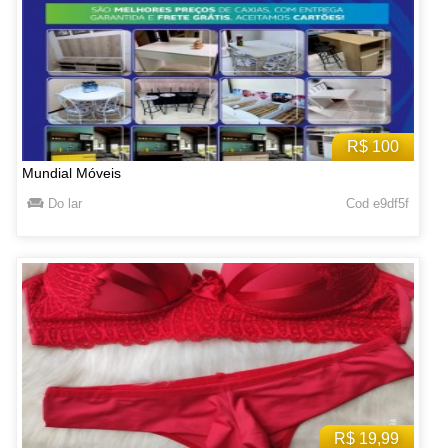
R$ 100
Mundial Móveis
Do lar
Cod e9df5f
R$ 19,99