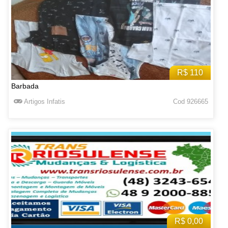
R$ 110
Barbada
Artigos Infatis
Cod 926665
R$ 0,00