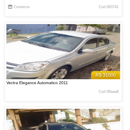
Comercio
Cod 093741
R$ 31000
Vectra Elegance Automatico 2011
Cod 08aaa8