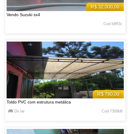
R$ 32.000,00
Vendo Suzuki sx4
Cod b9ff3c
R$ 780,00
Toldo PVC com estrutura metálica
Do lar
Cod 7308b8