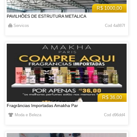
R$ 1000,00
PAVILHÕES DE ESTRUTURA METALICA
Servicos
Cod 4a887f
R$ 36,00
Fragrâncias Importadas Amakha Par
Moda e Beleza
Cod d96dd4