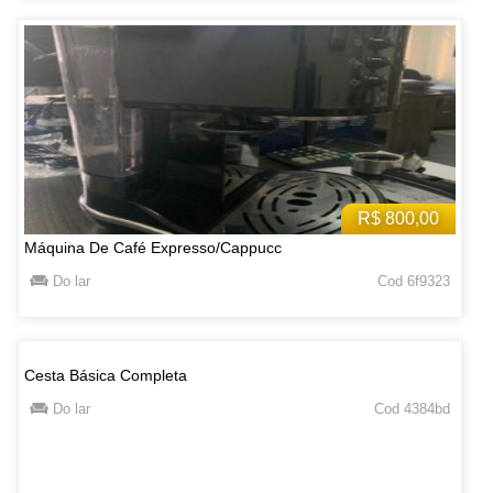
R$ 800,00
Máquina De Café Expresso/Cappucc
Do lar
Cod 6f9323
Cesta Básica Completa
Do lar
Cod 4384bd