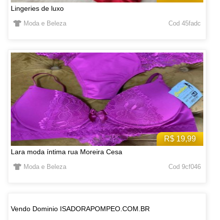
Lingeries de luxo
Moda e Beleza
Cod 45fadc
R$ 19,99
Lara moda íntima rua Moreira Cesa
Moda e Beleza
Cod 9cf046
Vendo Dominio ISADORAPOMPEO.COM.BR