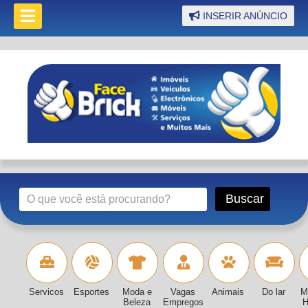
INSERIR ANÚNCIO
Servicos
Esportes
Moda e
Vagas
Animais
Do lar
M
Beleza
Empregos
H