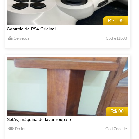
R$ 199
Controle de PS4 Original
Servicos
Cod e11b03
R$ 00
Sofás, máquina de lavar roupa e
Do lar
Cod 7cecde