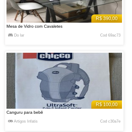
R$ 390,00
Mesa de Vidro com Cavaletes
Do lar
Cod 69ac73
R$ 100,00
Canguru para bebê
Artigos Infatis
Cod c30a7e