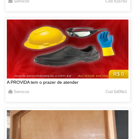
Servicos
Cod 81d760
R$ 0
A PROVIDA tem o prazer de atender
Servicos
Cod 6d09e1