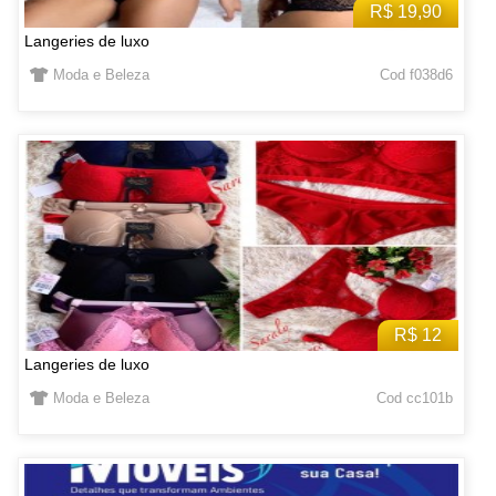
R$ 19,90
Langeries de luxo
Moda e Beleza
Cod f038d6
R$ 12
Langeries de luxo
Moda e Beleza
Cod cc101b