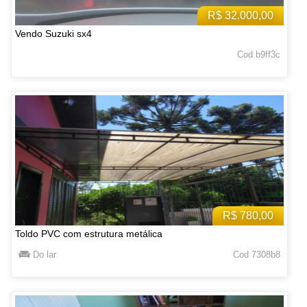
R$ 32.000,00
Vendo Suzuki sx4
Cod b9ff3c
R$ 780,00
Toldo PVC com estrutura metálica
Do lar
Cod 7308b8