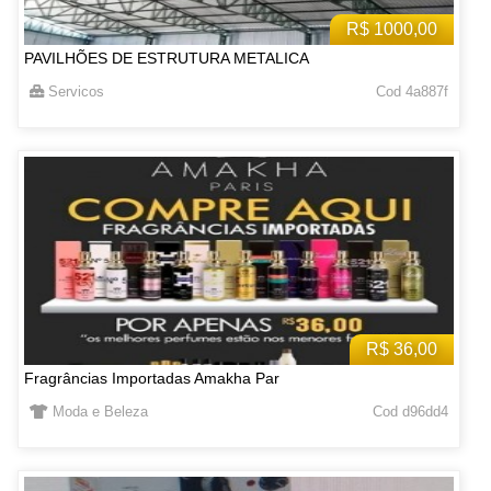
R$ 1000,00
PAVILHÕES DE ESTRUTURA METALICA
Servicos
Cod 4a887f
R$ 36,00
Fragrâncias Importadas Amakha Par
Moda e Beleza
Cod d96dd4