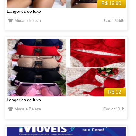
R$ 19,90
Langeries de luxo
Moda e Beleza
Cod f038d6
R$ 12
Langeries de luxo
Moda e Beleza
Cod cc101b