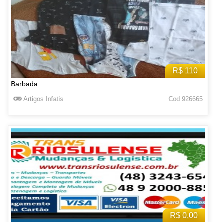
R$ 110
Barbada
Artigos Infatis
Cod 926665
R$ 0,00