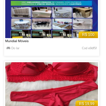
R$ 100
Mundial Móveis
Do lar
Cod e9df5f
R$ 19,99