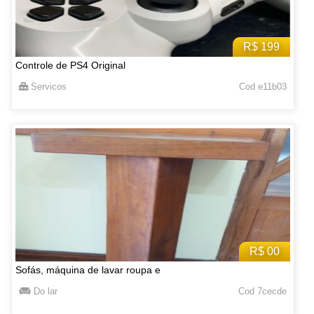
R$ 199
Controle de PS4 Original
Servicos
Cod e11b03
R$ 00
Sofás, máquina de lavar roupa e
Do lar
Cod 7cecde