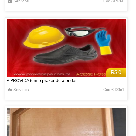
Servicos
Cod 81d760
R$ 0
A PROVIDA tem o prazer de atender
Servicos
Cod 6d09e1