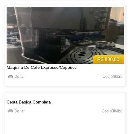
R$ 800,00
Máquina De Café Expresso/Cappucc
Do lar
Cod 6f9323
Cesta Básica Completa
Do lar
Cod 4384bd