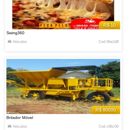
R$ 10
Swing360
Veiculos
Cod 0be2d8
R$ 80000
Britador Móvel
Veiculos
Cod c86c00