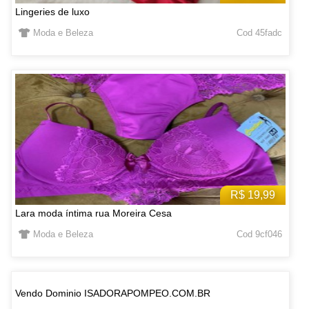
Lingeries de luxo
Moda e Beleza
Cod 45fadc
R$ 19,99
Lara moda íntima rua Moreira Cesa
Moda e Beleza
Cod 9cf046
Vendo Dominio ISADORAPOMPEO.COM.BR