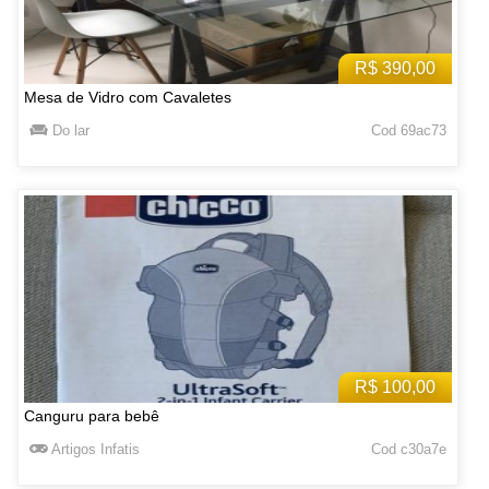
R$ 390,00
Mesa de Vidro com Cavaletes
Do lar
Cod 69ac73
R$ 100,00
Canguru para bebê
Artigos Infatis
Cod c30a7e