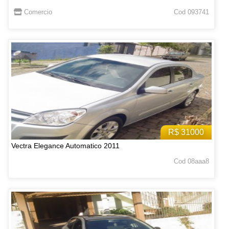
Comercio
Cod 093741
R$ 31000
Vectra Elegance Automatico 2011
Cod 08aaa8