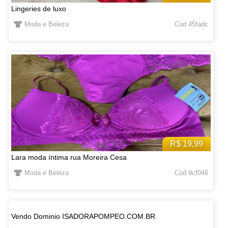
Lingeries de luxo
Moda e Beleza
Cod 45fadc
R$ 19,99
Lara moda íntima rua Moreira Cesa
Moda e Beleza
Cod 9cf046
Vendo Dominio ISADORAPOMPEO.COM.BR