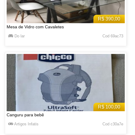
R$ 390,00
Mesa de Vidro com Cavaletes
Do lar
Cod 69ac73
R$ 100,00
Canguru para bebê
Artigos Infatis
Cod c30a7e