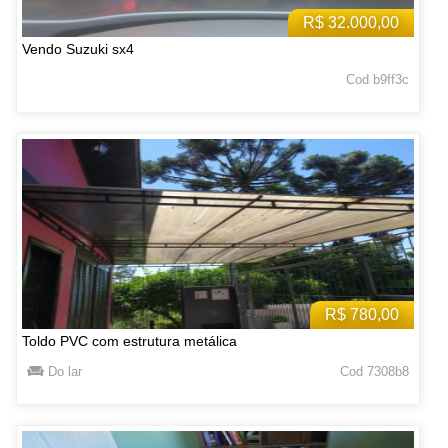
R$ 32.000,00
Vendo Suzuki sx4
Cod b9ff3c
R$ 780,00
Toldo PVC com estrutura metálica
Do lar
Cod 7308b8