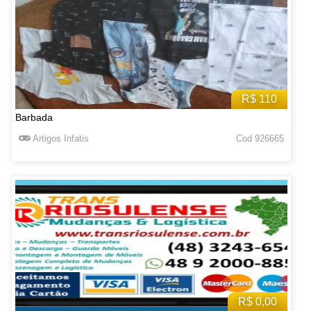
R$ 110
Barbada
Artigos Infatis
Cod 926665
R$ 0,00