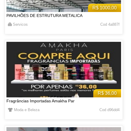
R$ 1000,00
PAVILHÕES DE ESTRUTURA METALICA
Servicos
Cod 4a887f
R$ 36,00
Fragrâncias Importadas Amakha Par
Moda e Beleza
Cod d96dd4