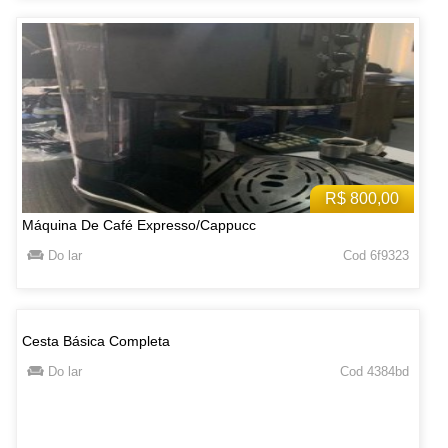
R$ 800,00
Máquina De Café Expresso/Cappucc
Do lar
Cod 6f9323
Cesta Básica Completa
Do lar
Cod 4384bd