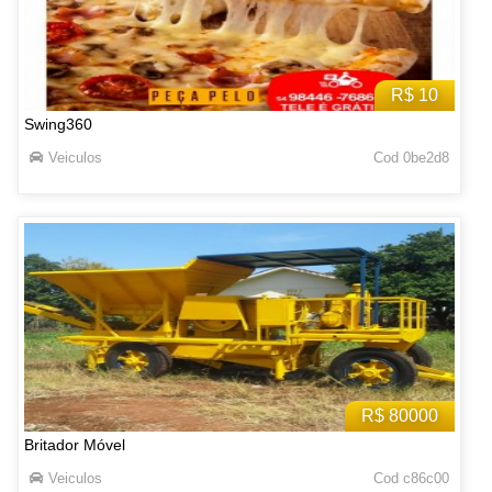
R$ 10
Swing360
Veiculos
Cod 0be2d8
R$ 80000
Britador Móvel
Veiculos
Cod c86c00