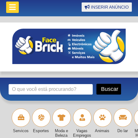
INSERIR ANÚNCIO
Servicos
Esportes
Moda e
Vagas
Animais
Do lar
M
Beleza
Empregos
H