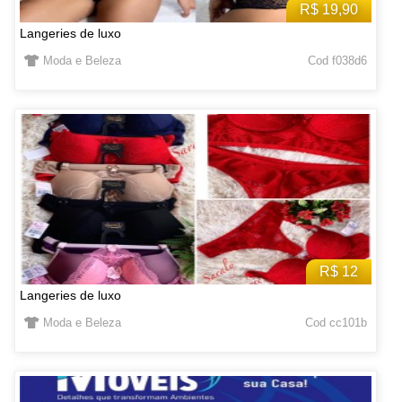
R$ 19,90
Langeries de luxo
Moda e Beleza
Cod f038d6
R$ 12
Langeries de luxo
Moda e Beleza
Cod cc101b