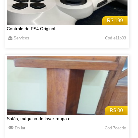
R$ 199
Controle de PS4 Original
Servicos
Cod e11b03
R$ 00
Sofás, máquina de lavar roupa e
Do lar
Cod 7cecde