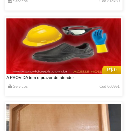
Servicos
Cod 81d760
R$ 0
A PROVIDA tem o prazer de atender
Servicos
Cod 6d09e1