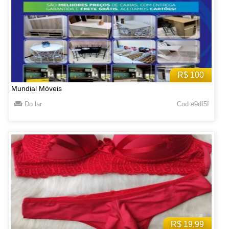
R$ 100
Mundial Móveis
Do lar
Cod e9df5f
R$ 19,99