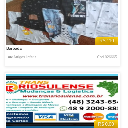
R$ 110
Barbada
Artigos Infatis
Cod 926665
R$ 0,00