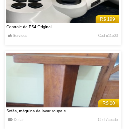
R$ 199
Controle de PS4 Original
Servicos
Cod e11b03
R$ 00
Sofás, máquina de lavar roupa e
Do lar
Cod 7cecde