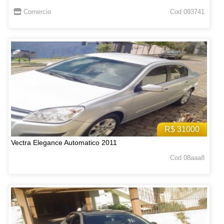
Comercio
Cod 093741
R$ 31000
Vectra Elegance Automatico 2011
Cod 08aaa8