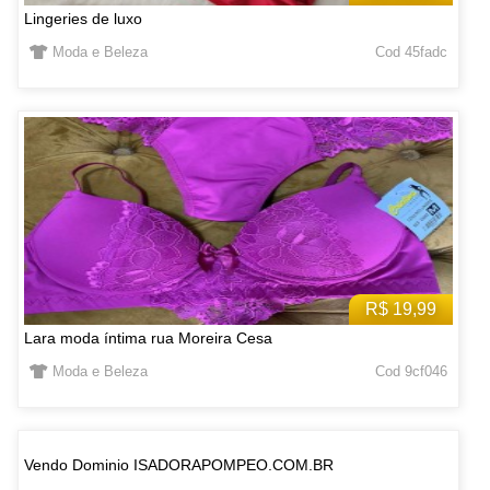
Lingeries de luxo
Moda e Beleza
Cod 45fadc
R$ 19,99
Lara moda íntima rua Moreira Cesa
Moda e Beleza
Cod 9cf046
Vendo Dominio ISADORAPOMPEO.COM.BR