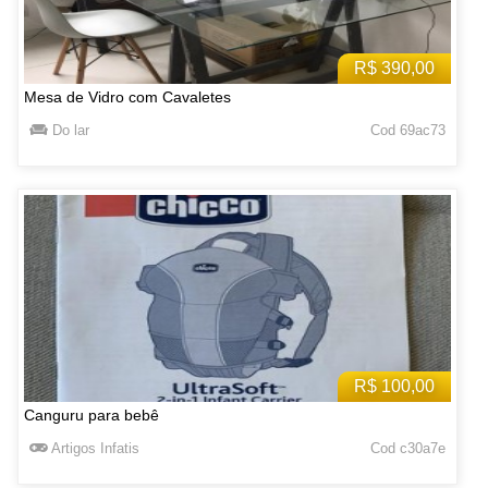
R$ 390,00
Mesa de Vidro com Cavaletes
Do lar
Cod 69ac73
R$ 100,00
Canguru para bebê
Artigos Infatis
Cod c30a7e