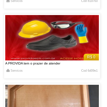
Servicos
Cod 81d760
R$ 0
A PROVIDA tem o prazer de atender
Servicos
Cod 6d09e1