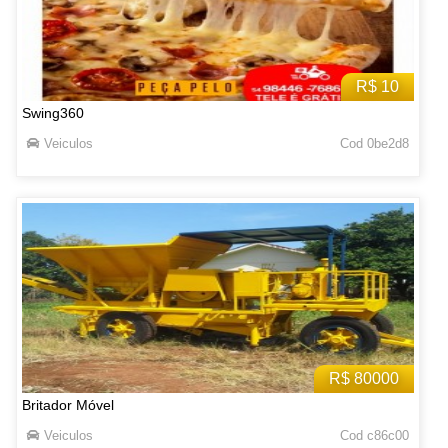
R$ 10
Swing360
Veiculos
Cod 0be2d8
R$ 80000
Britador Móvel
Veiculos
Cod c86c00