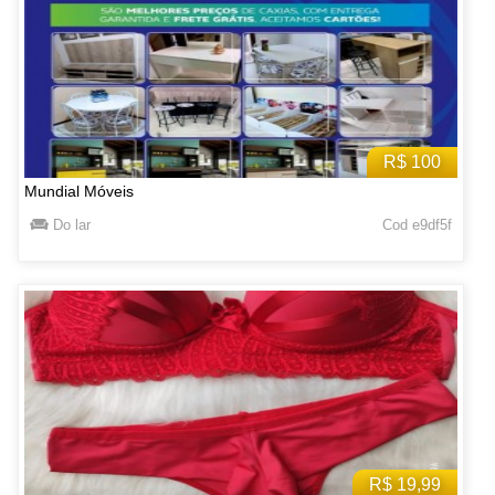
R$ 100
Mundial Móveis
Do lar
Cod e9df5f
R$ 19,99