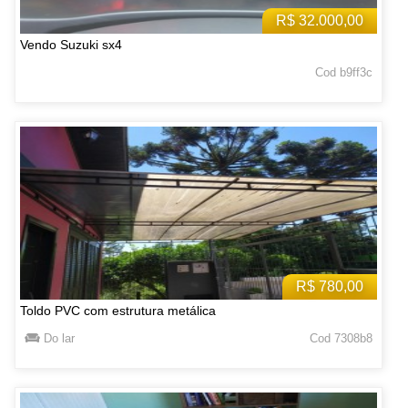
R$ 32.000,00
Vendo Suzuki sx4
Cod b9ff3c
R$ 780,00
Toldo PVC com estrutura metálica
Do lar
Cod 7308b8