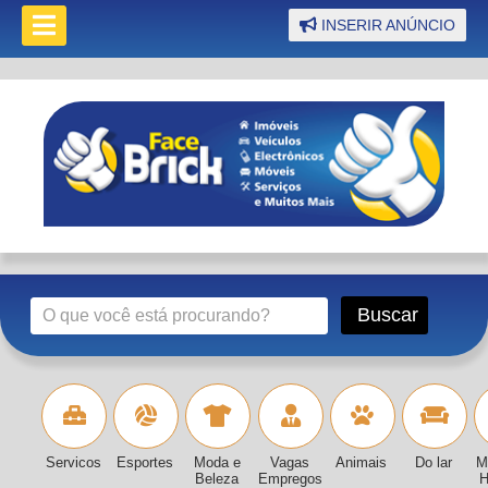
INSERIR ANÚNCIO
Servicos
Esportes
Moda e
Vagas
Animais
Do lar
M
Beleza
Empregos
H