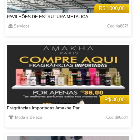
R$ 1000,00
PAVILHÕES DE ESTRUTURA METALICA
Servicos
Cod 4a887f
R$ 36,00
Fragrâncias Importadas Amakha Par
Moda e Beleza
Cod d96dd4