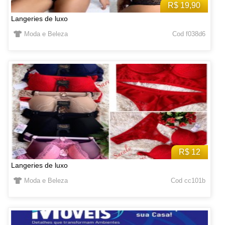
R$ 19,90
Langeries de luxo
Moda e Beleza
Cod f038d6
R$ 12
Langeries de luxo
Moda e Beleza
Cod cc101b