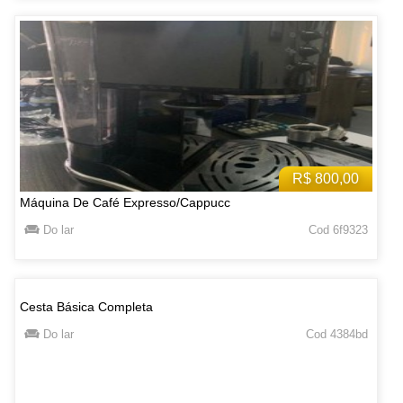
R$ 800,00
Máquina De Café Expresso/Cappucc
Do lar
Cod 6f9323
Cesta Básica Completa
Do lar
Cod 4384bd