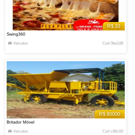
R$ 10
Swing360
Veiculos
Cod 0be2d8
R$ 80000
Britador Móvel
Veiculos
Cod c86c00