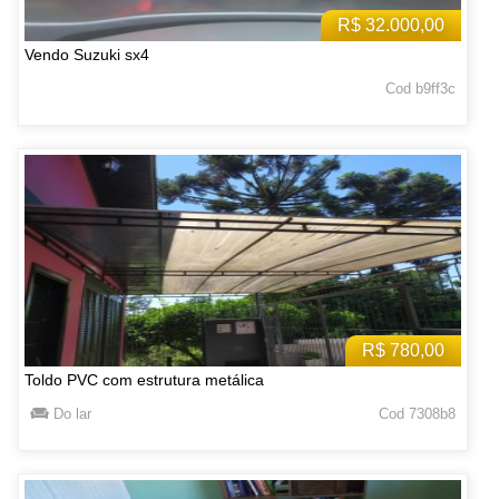
R$ 32.000,00
Vendo Suzuki sx4
Cod b9ff3c
R$ 780,00
Toldo PVC com estrutura metálica
Do lar
Cod 7308b8