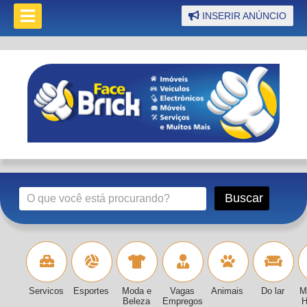
INSERIR ANÚNCIO
Servicos
Esportes
Moda e
Vagas
Animais
Do lar
M
Beleza
Empregos
H