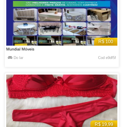
R$ 100
Mundial Móveis
Do lar
Cod e9df5f
R$ 19,99