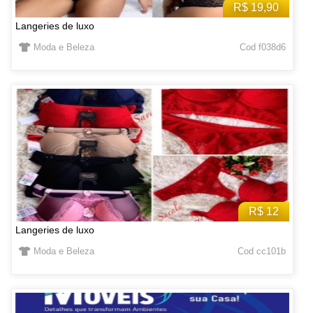
R$ 19,90
Langeries de luxo
Moda e Beleza
Cod f038d6
R$ 12
Langeries de luxo
Moda e Beleza
Cod cc101b