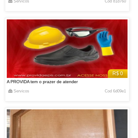
Servicos
Cod 81d760
R$ 0
A PROVIDA tem o prazer de atender
Servicos
Cod 6d09e1