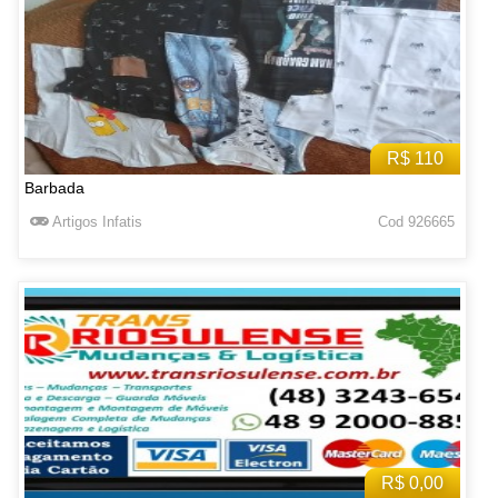
R$ 110
Barbada
Artigos Infatis
Cod 926665
R$ 0,00