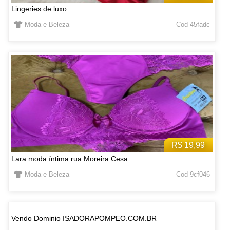
Lingeries de luxo
Moda e Beleza
Cod 45fadc
R$ 19,99
Lara moda íntima rua Moreira Cesa
Moda e Beleza
Cod 9cf046
Vendo Dominio ISADORAPOMPEO.COM.BR