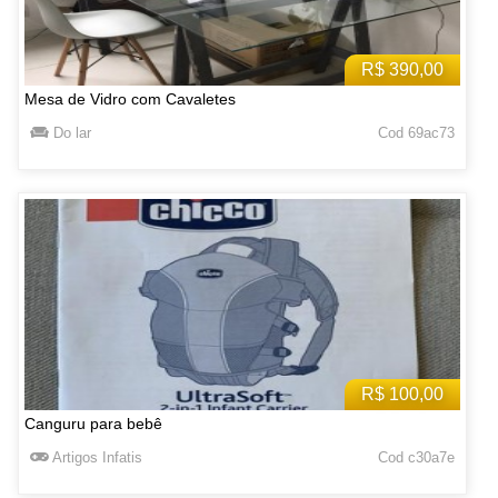
R$ 390,00
Mesa de Vidro com Cavaletes
Do lar
Cod 69ac73
R$ 100,00
Canguru para bebê
Artigos Infatis
Cod c30a7e