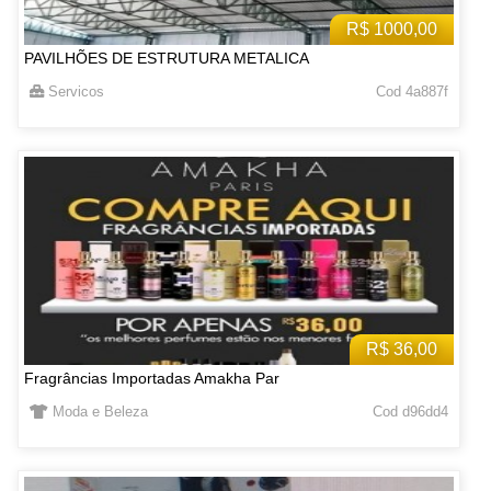
R$ 1000,00
PAVILHÕES DE ESTRUTURA METALICA
Servicos
Cod 4a887f
R$ 36,00
Fragrâncias Importadas Amakha Par
Moda e Beleza
Cod d96dd4