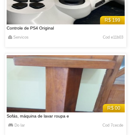
R$ 199
Controle de PS4 Original
Servicos
Cod e11b03
R$ 00
Sofás, máquina de lavar roupa e
Do lar
Cod 7cecde