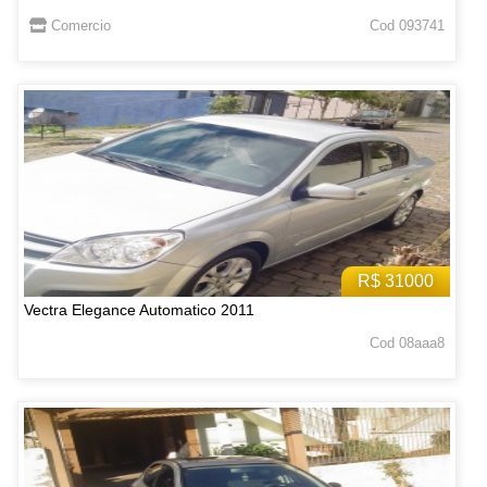
Comercio
Cod 093741
R$ 31000
Vectra Elegance Automatico 2011
Cod 08aaa8