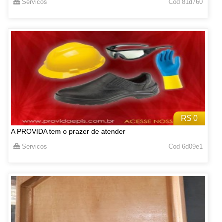
Servicos
Cod 81d760
R$ 0
A PROVIDA tem o prazer de atender
Servicos
Cod 6d09e1