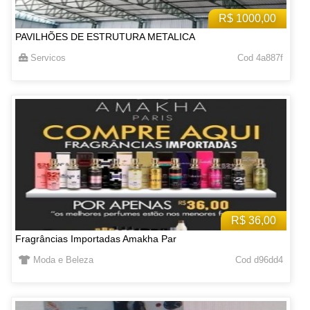
R$ 1000,00
PAVILHÕES DE ESTRUTURA METALICA
Servicos
Cod 4a887f
R$ 36,00
Fragrâncias Importadas Amakha Par
Moda e Beleza
Cod d96dd4