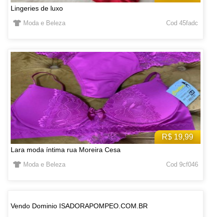
Lingeries de luxo
Moda e Beleza
Cod 45fadc
R$ 19,99
Lara moda íntima rua Moreira Cesa
Moda e Beleza
Cod 9cf046
Vendo Dominio ISADORAPOMPEO.COM.BR