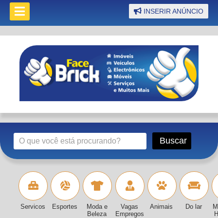
INSERIR ANÚNCIO
Servicos
Esportes
Moda e
Vagas
Animais
Do lar
M
Beleza
Empregos
H