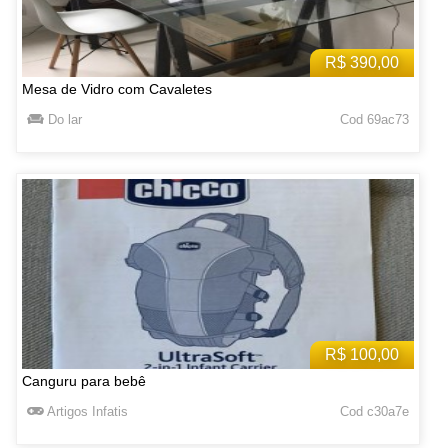
R$ 390,00
Mesa de Vidro com Cavaletes
Do lar
Cod 69ac73
R$ 100,00
Canguru para bebê
Artigos Infatis
Cod c30a7e