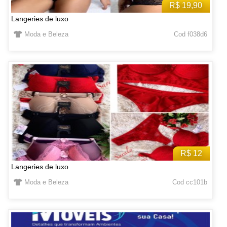
R$ 19,90
Langeries de luxo
Moda e Beleza
Cod f038d6
R$ 12
Langeries de luxo
Moda e Beleza
Cod cc101b