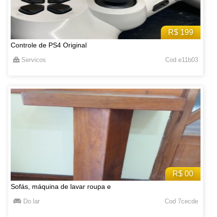
R$ 199
Controle de PS4 Original
Servicos
Cod e11b03
R$ 00
Sofás, máquina de lavar roupa e
Do lar
Cod 7cecde