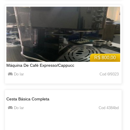
R$ 800,00
Máquina De Café Expresso/Cappucc
Do lar
Cod 6f9323
Cesta Básica Completa
Do lar
Cod 4384bd