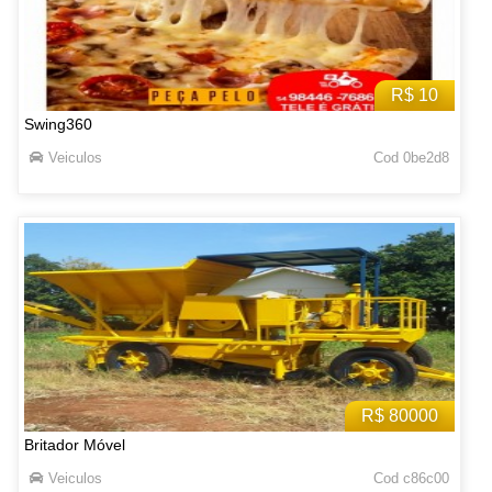
R$ 10
Swing360
Veiculos
Cod 0be2d8
R$ 80000
Britador Móvel
Veiculos
Cod c86c00