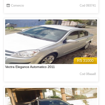
Comercio
Cod 093741
R$ 31000
Vectra Elegance Automatico 2011
Cod 08aaa8