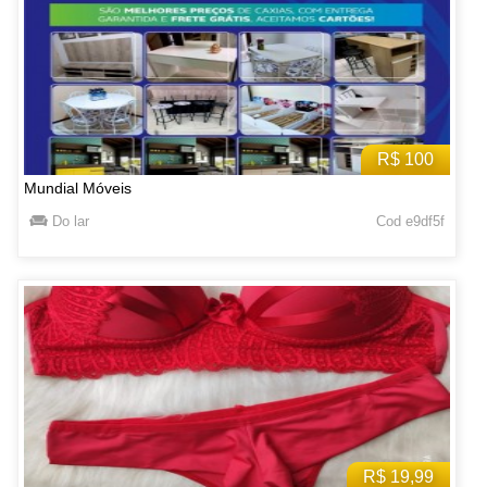
R$ 100
Mundial Móveis
Do lar
Cod e9df5f
R$ 19,99