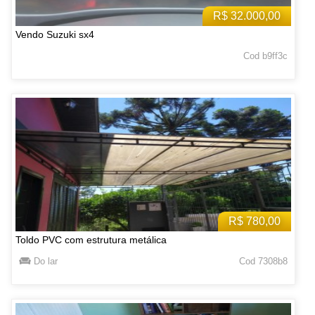
R$ 32.000,00
Vendo Suzuki sx4
Cod b9ff3c
R$ 780,00
Toldo PVC com estrutura metálica
Do lar
Cod 7308b8