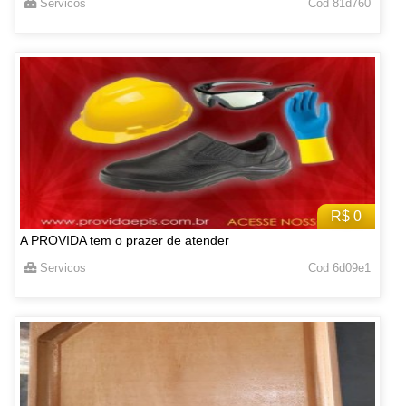
Servicos
Cod 81d760
R$ 0
A PROVIDA tem o prazer de atender
Servicos
Cod 6d09e1