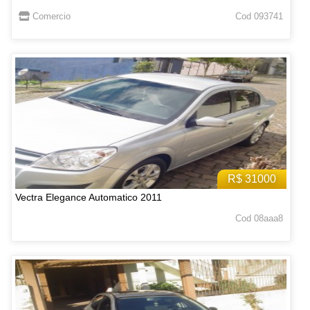
Comercio
Cod 093741
R$ 31000
Vectra Elegance Automatico 2011
Cod 08aaa8