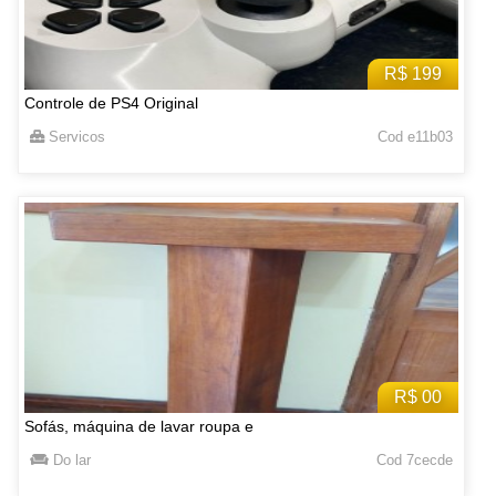
R$ 199
Controle de PS4 Original
Servicos
Cod e11b03
R$ 00
Sofás, máquina de lavar roupa e
Do lar
Cod 7cecde