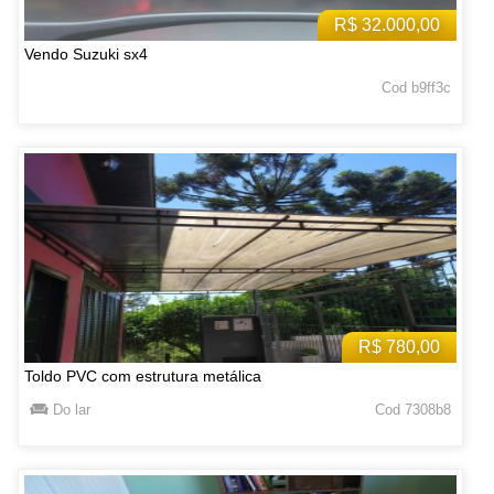
R$ 32.000,00
Vendo Suzuki sx4
Cod b9ff3c
R$ 780,00
Toldo PVC com estrutura metálica
Do lar
Cod 7308b8