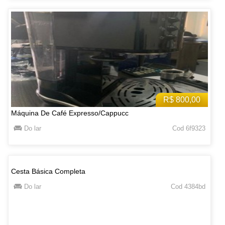
R$ 800,00
Máquina De Café Expresso/Cappucc
Do lar
Cod 6f9323
Cesta Básica Completa
Do lar
Cod 4384bd