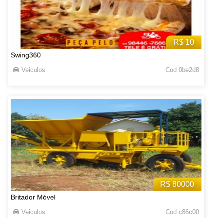
R$ 10
Swing360
Veiculos
Cod 0be2d8
R$ 80000
Britador Móvel
Veiculos
Cod c86c00