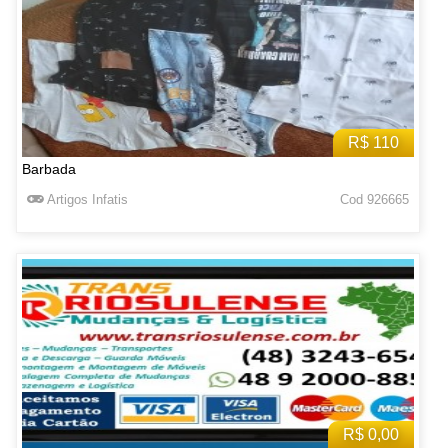
R$ 110
Barbada
Artigos Infatis
Cod 926665
R$ 0,00