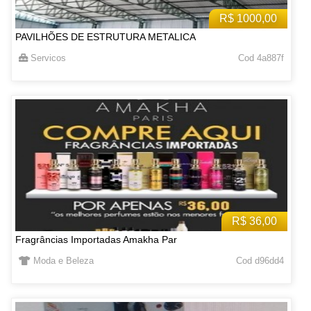
R$ 1000,00
PAVILHÕES DE ESTRUTURA METALICA
Servicos
Cod 4a887f
R$ 36,00
Fragrâncias Importadas Amakha Par
Moda e Beleza
Cod d96dd4