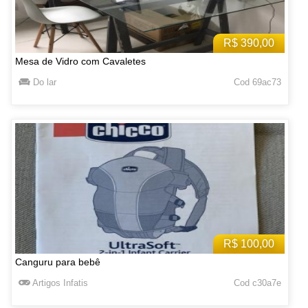
R$ 390,00
Mesa de Vidro com Cavaletes
Do lar
Cod 69ac73
R$ 100,00
Canguru para bebê
Artigos Infatis
Cod c30a7e