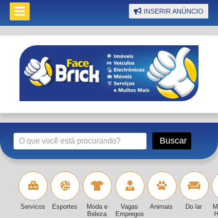
INSERIR ANÚNCIO
Servicos
Esportes
Moda e
Vagas
Animais
Do lar
M
Beleza
Empregos
H