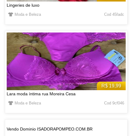
Lingeries de luxo
Moda e Beleza
Cod 45fadc
R$ 19,99
Lara moda íntima rua Moreira Cesa
Moda e Beleza
Cod 9cf046
Vendo Dominio ISADORAPOMPEO.COM.BR