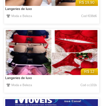
R$ 19,90
Langeries de luxo
Moda e Beleza
Cod f038d6
R$ 12
Langeries de luxo
Moda e Beleza
Cod cc101b