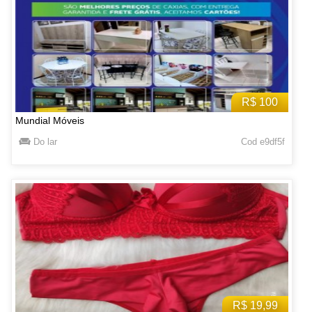
R$ 100
Mundial Móveis
Do lar
Cod e9df5f
R$ 19,99