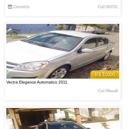
Comercio
Cod 093741
R$ 31000
Vectra Elegance Automatico 2011
Cod 08aaa8