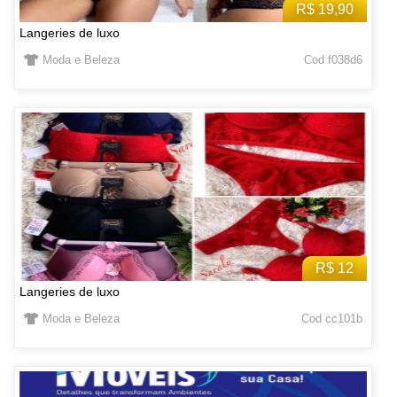
R$ 19,90
Langeries de luxo
Moda e Beleza
Cod f038d6
R$ 12
Langeries de luxo
Moda e Beleza
Cod cc101b