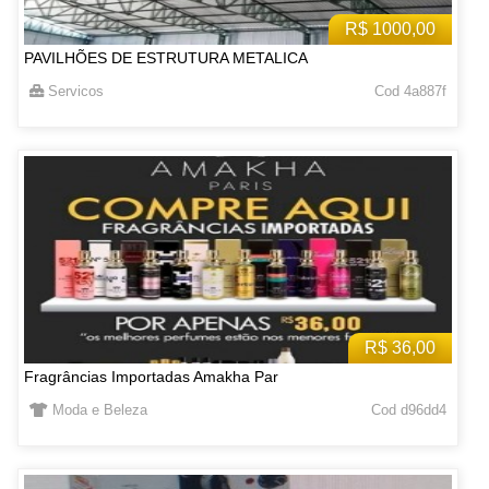
R$ 1000,00
PAVILHÕES DE ESTRUTURA METALICA
Servicos
Cod 4a887f
R$ 36,00
Fragrâncias Importadas Amakha Par
Moda e Beleza
Cod d96dd4