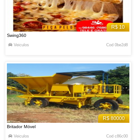
R$ 10
Swing360
Veiculos
Cod 0be2d8
R$ 80000
Britador Móvel
Veiculos
Cod c86c00