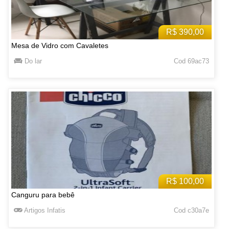
R$ 390,00
Mesa de Vidro com Cavaletes
Do lar
Cod 69ac73
R$ 100,00
Canguru para bebê
Artigos Infatis
Cod c30a7e