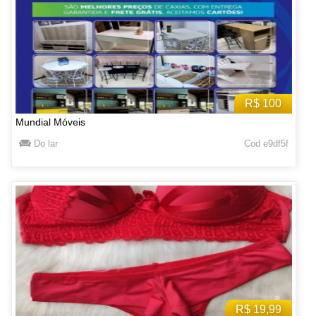
R$ 100
Mundial Móveis
Do lar
Cod e9df5f
R$ 19,99