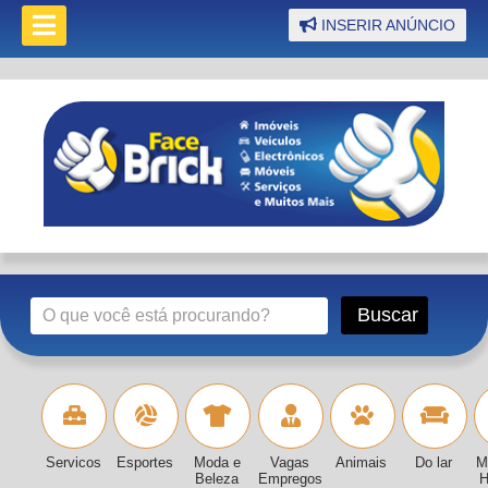
INSERIR ANÚNCIO
Servicos
Esportes
Moda e
Vagas
Animais
Do lar
M
Beleza
Empregos
H