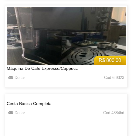
R$ 800,00
Máquina De Café Expresso/Cappucc
Do lar
Cod 6f9323
Cesta Básica Completa
Do lar
Cod 4384bd