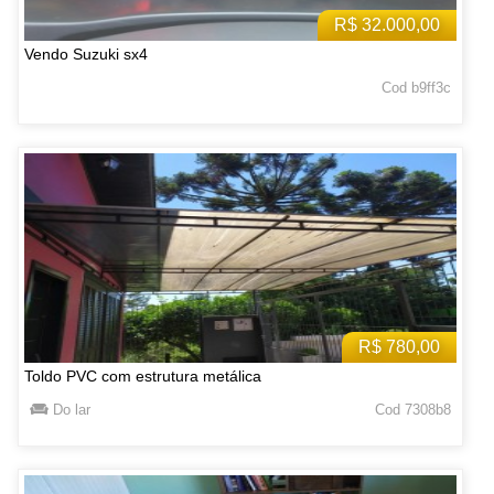
R$ 32.000,00
Vendo Suzuki sx4
Cod b9ff3c
R$ 780,00
Toldo PVC com estrutura metálica
Do lar
Cod 7308b8