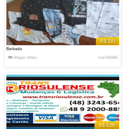
R$ 110
Barbada
Artigos Infatis
Cod 926665
R$ 0,00