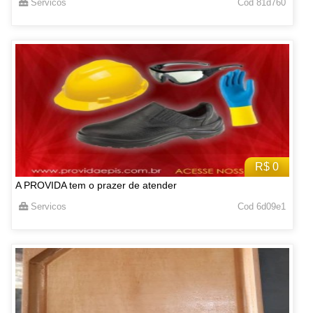
Servicos
Cod 81d760
R$ 0
A PROVIDA tem o prazer de atender
Servicos
Cod 6d09e1