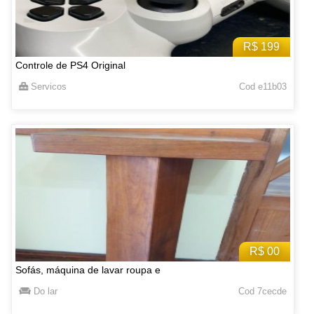
R$ 199
Controle de PS4 Original
Servicos
Cod e11b03
R$ 00
Sofás, máquina de lavar roupa e
Do lar
Cod 7cecde