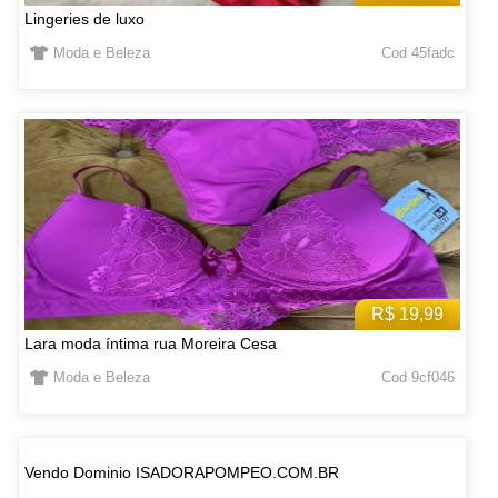
Lingeries de luxo
Moda e Beleza
Cod 45fadc
R$ 19,99
Lara moda íntima rua Moreira Cesa
Moda e Beleza
Cod 9cf046
Vendo Dominio ISADORAPOMPEO.COM.BR