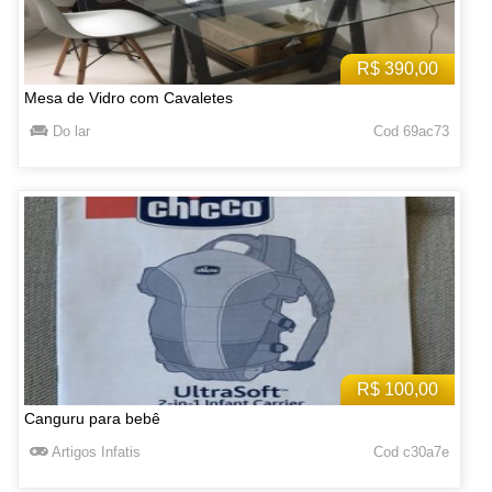
R$ 390,00
Mesa de Vidro com Cavaletes
Do lar
Cod 69ac73
R$ 100,00
Canguru para bebê
Artigos Infatis
Cod c30a7e