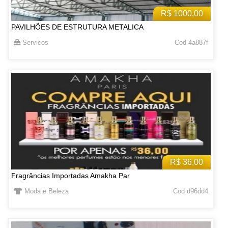
R$ 1000,00
PAVILHÕES DE ESTRUTURA METALICA
Servicos
Cod 4a887f
R$ 36,00
Fragrâncias Importadas Amakha Par
Moda e Beleza
Cod d96dd4