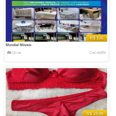
R$ 100
Mundial Móveis
Do lar
Cod e9df5f
R$ 19,99