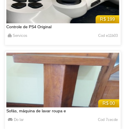
R$ 199
Controle de PS4 Original
Servicos
Cod e11b03
R$ 00
Sofás, máquina de lavar roupa e
Do lar
Cod 7cecde