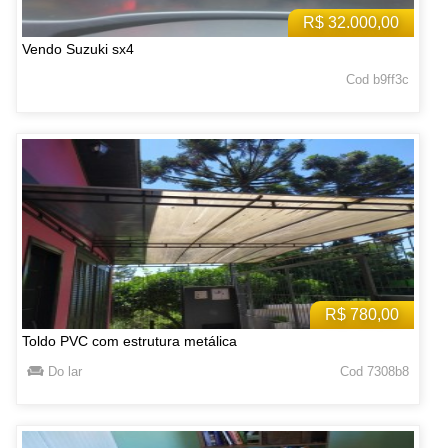
R$ 32.000,00
Vendo Suzuki sx4
Cod b9ff3c
R$ 780,00
Toldo PVC com estrutura metálica
Do lar
Cod 7308b8