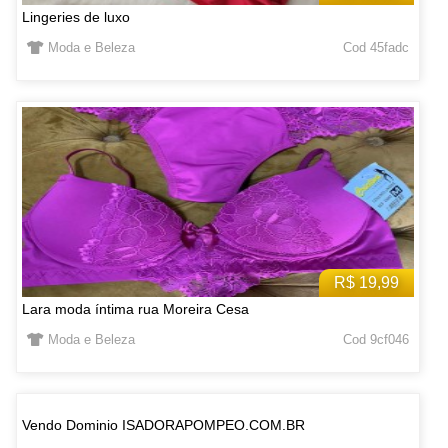
Lingeries de luxo
Moda e Beleza
Cod 45fadc
R$ 19,99
Lara moda íntima rua Moreira Cesa
Moda e Beleza
Cod 9cf046
Vendo Dominio ISADORAPOMPEO.COM.BR