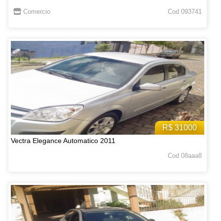
Comercio
Cod 093741
R$ 31000
Vectra Elegance Automatico 2011
Cod 08aaa8