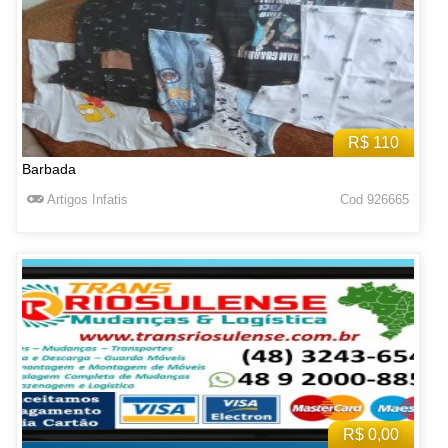
R$ 110
Barbada
Artigos Infatis
Cod 926665
R$ 0,00