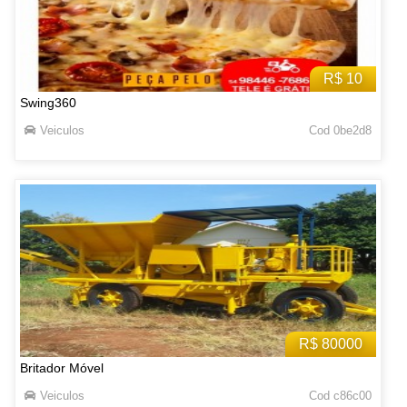
R$ 10
Swing360
Veiculos
Cod 0be2d8
R$ 80000
Britador Móvel
Veiculos
Cod c86c00