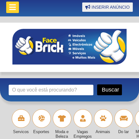
INSERIR ANÚNCIO
Servicos
Esportes
Moda e
Vagas
Animais
Do lar
M
Beleza
Empregos
H