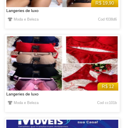
R$ 19,90
Langeries de luxo
Moda e Beleza
Cod f038d6
R$ 12
Langeries de luxo
Moda e Beleza
Cod cc101b