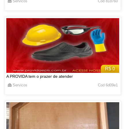
Servicos
Cod 81d760
R$ 0
A PROVIDA tem o prazer de atender
Servicos
Cod 6d09e1