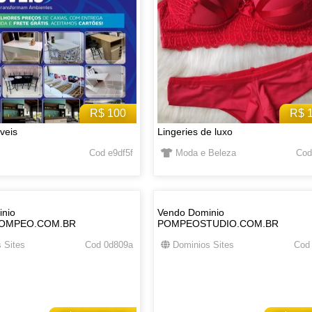
R$ 100
R$ 
veis
Lingeries de luxo
Cod e9df5f
Moda e Beleza
Cod
nio
Vendo Dominio
OMPEO.COM.BR
POMPEOSTUDIO.COM.BR
 Sites
Cod 0d809a
Dominios Sites
Cod