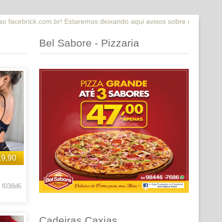
! Estaremos deixando aqui avisos sobre novidades que estaremos lanç
Bel Sabore - Pizzaria
19,90
 f038d6
Cadeiras Caxias