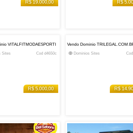
R$ 19.000,00
R$ 5.0
inio VITALFITMODAESPORTI
Vendo Dominio TRILEGAL.COM.B
 Sites
Cod d4650c
Dominios Sites
Cod
R$ 5.000,00
R$ 14.9