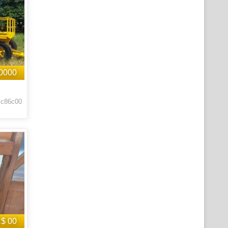
0000
 c86c00
$ 00