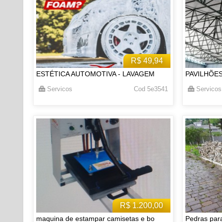
R$ 49,94
ESTÉTICA AUTOMOTIVA - LAVAGEM
PAVILHÕE
Servicos
Cod 5e3541
Servicos
R$ 1.200,00
maquina de estampar camisetas e bo
Pedras par