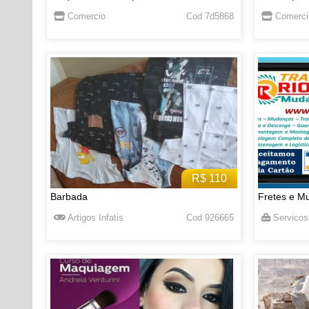
Comercio
Cod 7d5868
Comerci
R$ 110
Barbada
Fretes e M
Artigos Infatis
Cod 926665
Servicos