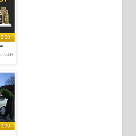
36,00
ar
 d96dd4
5.000