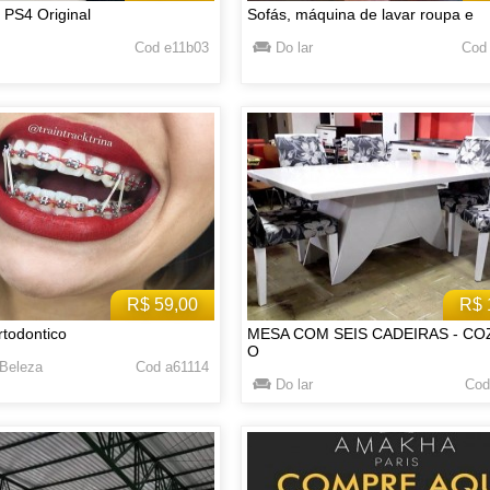
 PS4 Original
Sofás, máquina de lavar roupa e
Cod e11b03
Do lar
Cod
R$ 59,00
R$ 
todontico
MESA COM SEIS CADEIRAS - CO
O
Beleza
Cod a61114
Do lar
Cod