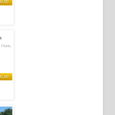
00,00
R
 f7644c
00,00