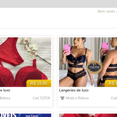
Bem vindo ao facebrick.com.br
R$ 19,90
R$ 
e luxo
Langeries de luxo
Beleza
Cod 72253f
Moda e Beleza
Cod