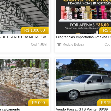
R$ 1000,00
R$ 
S DE ESTRUTURA METALICA
Fragrâncias Importadas Amakha P
Cod 4a887f
Moda e Beleza
Cod
R$ 000
R$ 1
a calçamento
Vendo Passat GTS Pointer 88/89