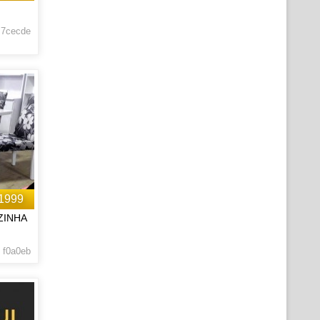
 7cecde
1999
ZINHA
 f0a0eb