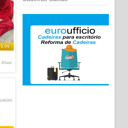
19,99
 45fadc
 b46565