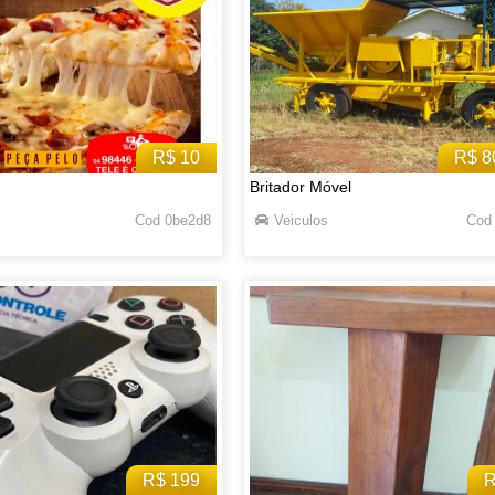
R$ 10
R$ 8
Britador Móvel
Cod 0be2d8
Veiculos
Cod
R$ 199
R