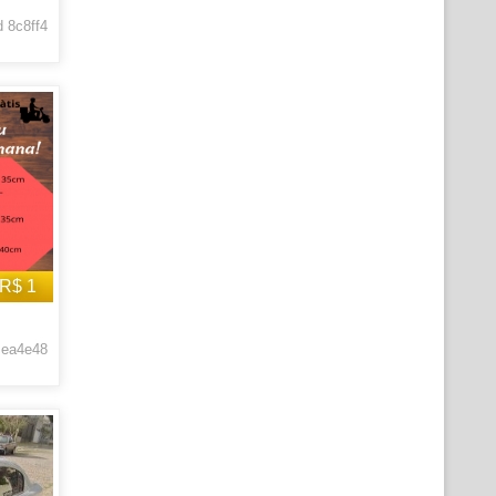
 8c8ff4
R$ 1
 ea4e48