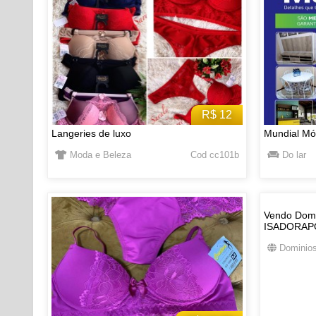
R$ 12
Langeries de luxo
Mundial Mó
Moda e Beleza
Cod cc101b
Do lar
Vendo Domi
ISADORAP
Dominios