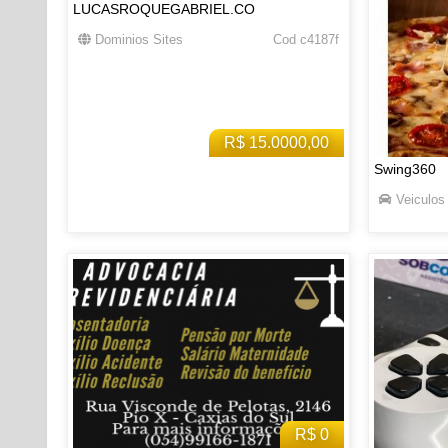
LUCASROQUEGABRIEL.CO
Dominios Sites
Cod c4187f
R$ 15.0000,00
Swing360
Veiculos
R$ 0