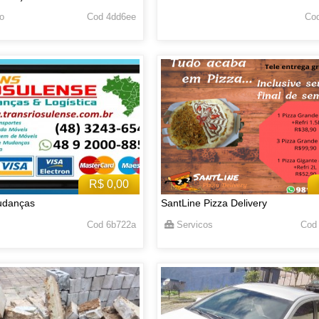
o
Cod 4dd6ee
Cod
R$ 0,00
udanças
SantLine Pizza Delivery
Cod 6b722a
Servicos
Cod