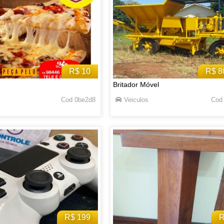
R$ 10
R$ 8
Britador Móvel
Cod 0be2d8
Veiculos
Cod
R$ 199
R