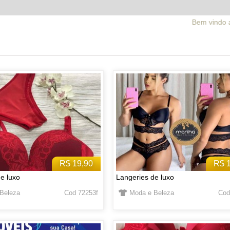
Bem vindo ao facebrick.com.br
R$ 19,90
R$ 
e luxo
Langeries de luxo
Beleza
Cod 72253f
Moda e Beleza
Cod