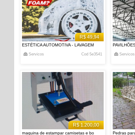
R$ 49,94
ESTÉTICA AUTOMOTIVA - LAVAGEM
PAVILHÕE
Servicos
Cod 5e3541
Servicos
R$ 1.200,00
maquina de estampar camisetas e bo
Pedras par