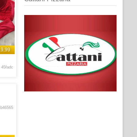
19,99
 45fadc
 b46565