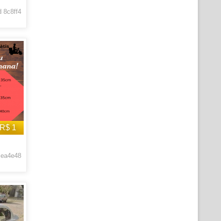
 8c8ff4
R$ 1
 ea4e48