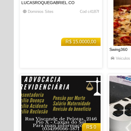
LUCASROQUEGABRIEL.CO
Dominios Sites
Cod c4187f
R$ 15.0000,00
Swing360
Veiculos
R$ 0