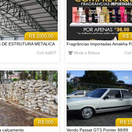
R$ 1000,00
R$ 
S DE ESTRUTURA METALICA
Fragrâncias Importadas Amakha P
Cod 4a887f
Moda e Beleza
Cod
R$ 000
R$ 1
a calçamento
Vendo Passat GTS Pointer 88/89