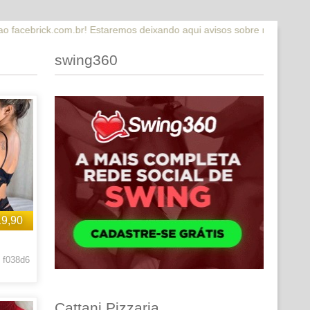
! Estaremos deixando aqui avisos sobre novidades que estaremos lanç
swing360
19,90
 f038d6
Cattani Pizzaria