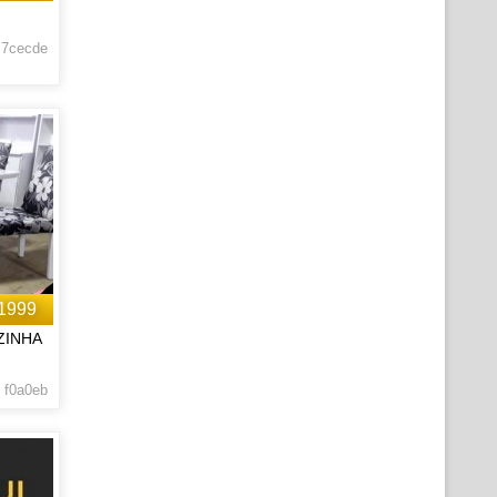
 7cecde
1999
ZINHA
 f0a0eb