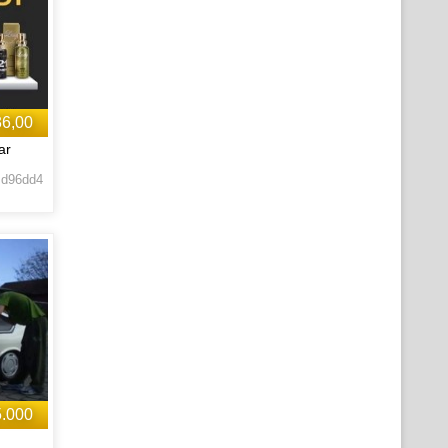
36,00
ar
 d96dd4
5.000