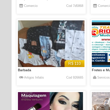
Comercio
Cod 7d5868
Comerci
R$ 110
Barbada
Fretes e M
Artigos Infatis
Cod 926665
Servicos