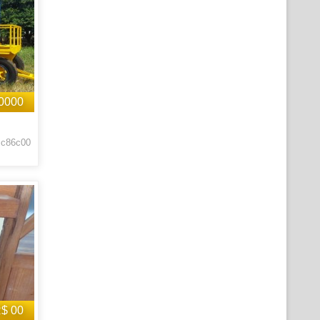
0000
 c86c00
$ 00