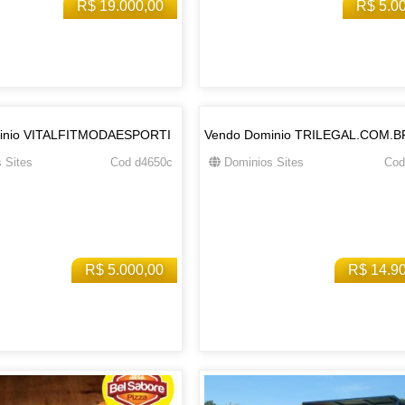
R$ 19.000,00
R$ 5.0
inio VITALFITMODAESPORTI
Vendo Dominio TRILEGAL.COM.B
 Sites
Cod d4650c
Dominios Sites
Cod
R$ 5.000,00
R$ 14.9