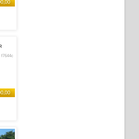
00,00
R
 f7644c
00,00