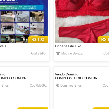
R$ 100
R$ 
veis
Lingeries de luxo
Cod e9df5f
Moda e Beleza
Cod
nio
Vendo Dominio
OMPEO.COM.BR
POMPEOSTUDIO.COM.BR
 Sites
Cod 0d809a
Dominios Sites
Cod