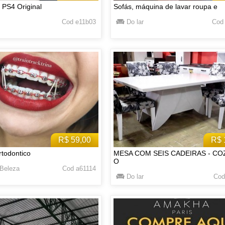
 PS4 Original
Sofás, máquina de lavar roupa e
Cod e11b03
Do lar
Cod
R$ 59,00
R$ 
todontico
MESA COM SEIS CADEIRAS - CO
O
Beleza
Cod a61114
Do lar
Cod