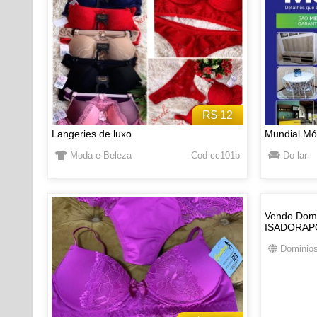
R$ 12
Langeries de luxo
Mundial Mó
Moda e Beleza
Cod cc101b
Do lar
Vendo Domi
ISADORAP
Dominios