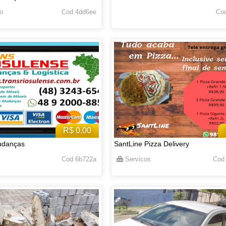
o
Cod 4dd6ee
Cod
R$ 0,00
udanças
SantLine Pizza Delivery
Cod 6b722a
Servicos
Cod