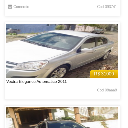
Comercio
Cod 093741
R$ 31000
Vectra Elegance Automatico 2011
Cod 08aaa8