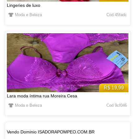
Lingeries de luxo
Moda e Beleza
Cod 45fadc
R$ 19,99
Lara moda íntima rua Moreira Cesa
Moda e Beleza
Cod 9cf046
Vendo Dominio ISADORAPOMPEO.COM.BR