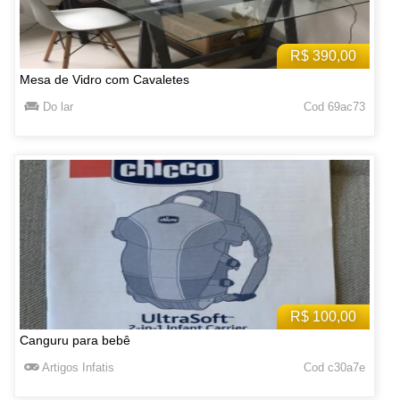
R$ 390,00
Mesa de Vidro com Cavaletes
Do lar
Cod 69ac73
R$ 100,00
Canguru para bebê
Artigos Infatis
Cod c30a7e