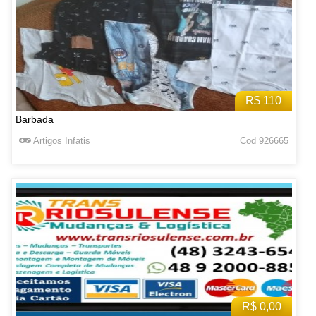
R$ 110
Barbada
Artigos Infatis
Cod 926665
R$ 0,00