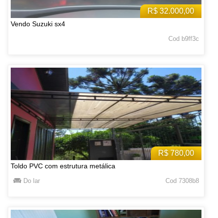
R$ 32.000,00
Vendo Suzuki sx4
Cod b9ff3c
R$ 780,00
Toldo PVC com estrutura metálica
Do lar
Cod 7308b8