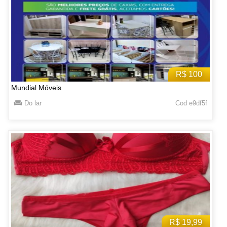
R$ 100
Mundial Móveis
Do lar
Cod e9df5f
R$ 19,99