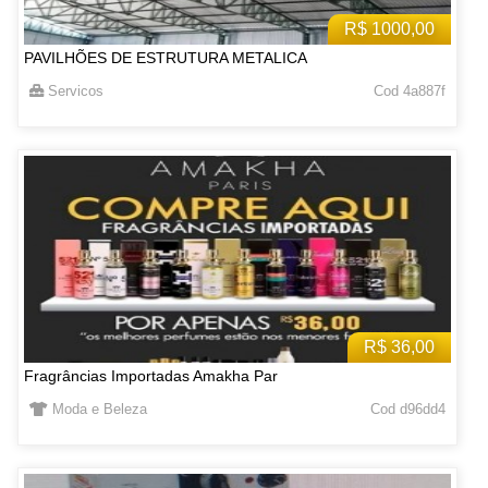
R$ 1000,00
PAVILHÕES DE ESTRUTURA METALICA
Servicos
Cod 4a887f
R$ 36,00
Fragrâncias Importadas Amakha Par
Moda e Beleza
Cod d96dd4