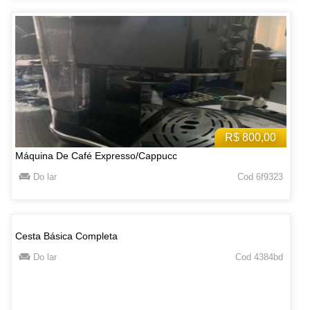
R$ 800,00
Máquina De Café Expresso/Cappucc
Do lar
Cod 6f9323
Cesta Básica Completa
Do lar
Cod 4384bd