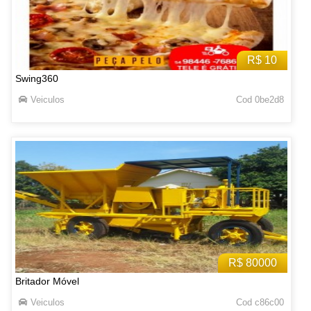
R$ 10
Swing360
Veiculos
Cod 0be2d8
R$ 80000
Britador Móvel
Veiculos
Cod c86c00