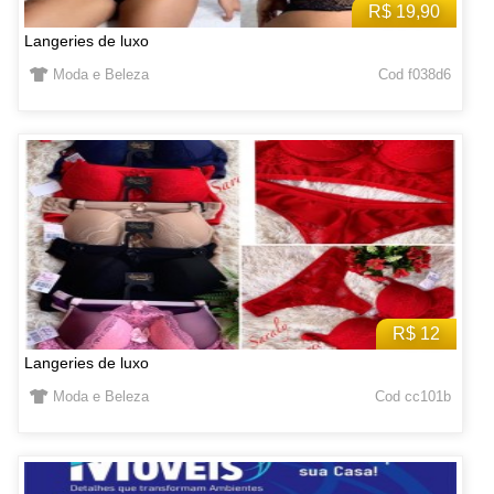
R$ 19,90
Langeries de luxo
Moda e Beleza
Cod f038d6
R$ 12
Langeries de luxo
Moda e Beleza
Cod cc101b