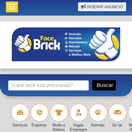
INSERIR ANÚNCIO
Servicos
Esportes
Moda e
Vagas
Animais
Do lar
M
Beleza
Empregos
H