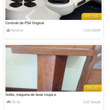
R$ 199
Controle de PS4 Original
Servicos
Cod e11b03
R$ 00
Sofás, máquina de lavar roupa e
Do lar
Cod 7cecde