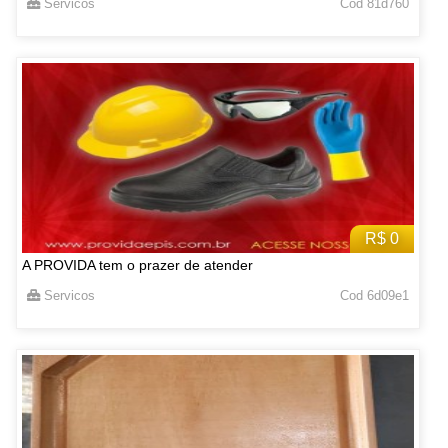
Servicos
Cod 81d760
R$ 0
A PROVIDA tem o prazer de atender
Servicos
Cod 6d09e1