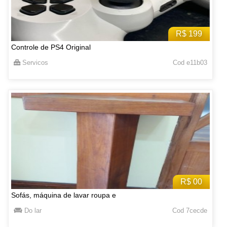
R$ 199
Controle de PS4 Original
Servicos
Cod e11b03
R$ 00
Sofás, máquina de lavar roupa e
Do lar
Cod 7cecde