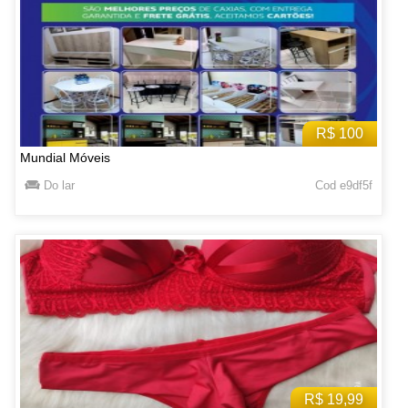
R$ 100
Mundial Móveis
Do lar
Cod e9df5f
R$ 19,99