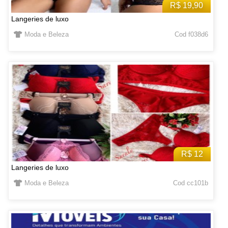
R$ 19,90
Langeries de luxo
Moda e Beleza
Cod f038d6
R$ 12
Langeries de luxo
Moda e Beleza
Cod cc101b