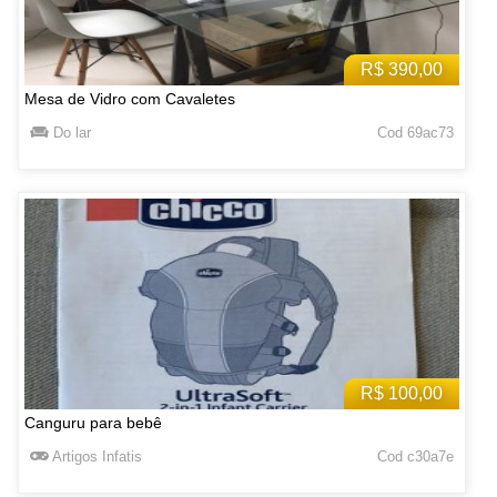
R$ 390,00
Mesa de Vidro com Cavaletes
Do lar
Cod 69ac73
R$ 100,00
Canguru para bebê
Artigos Infatis
Cod c30a7e