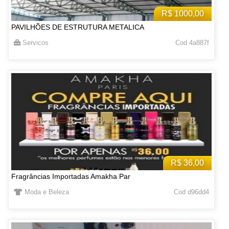
R$ 1000,00
PAVILHÕES DE ESTRUTURA METALICA
Servicos
Cod 4a887f
R$ 36,00
Fragrâncias Importadas Amakha Par
Moda e Beleza
Cod d96dd4