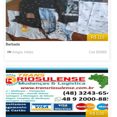
R$ 110
Barbada
Artigos Infatis
Cod 926665
R$ 0,00