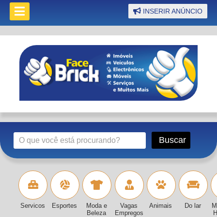
INSERIR ANÚNCIO
Servicos
Esportes
Moda e
Vagas
Animais
Do lar
M
Beleza
Empregos
H