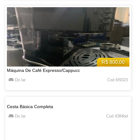
R$ 800,00
Máquina De Café Expresso/Cappucc
Do lar
Cod 6f9323
Cesta Básica Completa
Do lar
Cod 4384bd