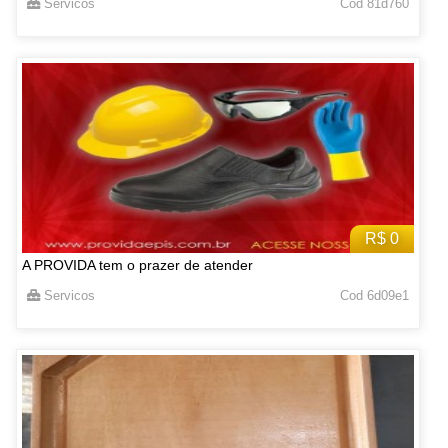
Servicos
Cod 81d760
R$ 0
A PROVIDA tem o prazer de atender
Servicos
Cod 6d09e1