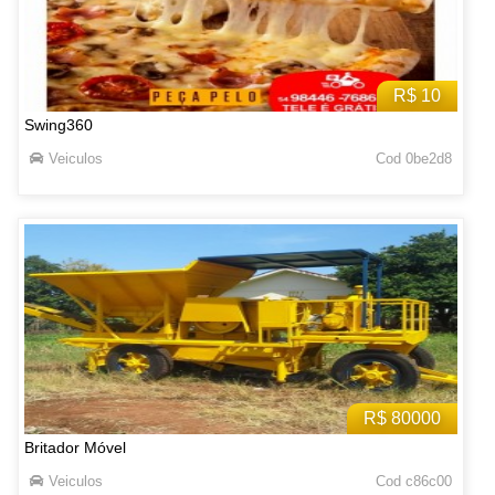
R$ 10
Swing360
Veiculos
Cod 0be2d8
R$ 80000
Britador Móvel
Veiculos
Cod c86c00