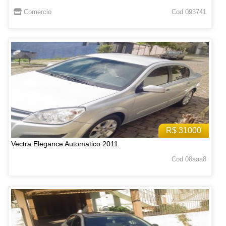
Comercio
Cod 093741
R$ 31000
Vectra Elegance Automatico 2011
Cod 08aaa8