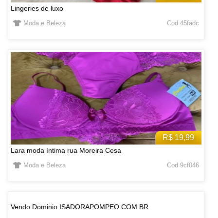
Lingeries de luxo
Moda e Beleza
Cod 45fadc
R$ 19,99
Lara moda íntima rua Moreira Cesa
Moda e Beleza
Cod 9cf046
Vendo Dominio ISADORAPOMPEO.COM.BR