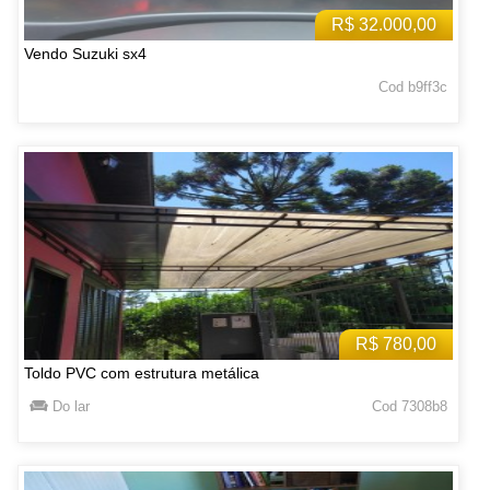
R$ 32.000,00
Vendo Suzuki sx4
Cod b9ff3c
R$ 780,00
Toldo PVC com estrutura metálica
Do lar
Cod 7308b8