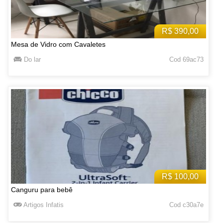
R$ 390,00
Mesa de Vidro com Cavaletes
Do lar
Cod 69ac73
R$ 100,00
Canguru para bebê
Artigos Infatis
Cod c30a7e