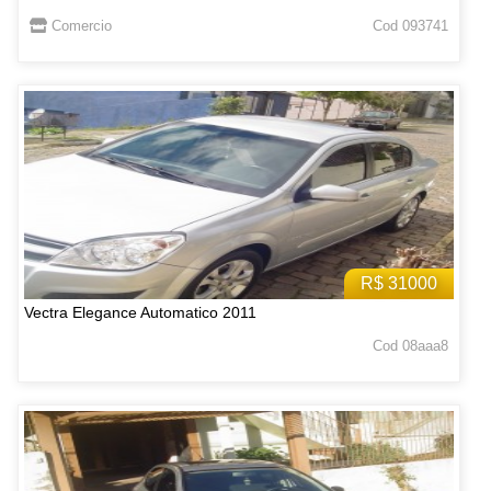
Comercio
Cod 093741
R$ 31000
Vectra Elegance Automatico 2011
Cod 08aaa8