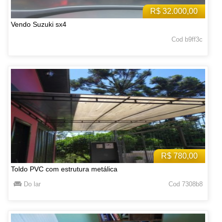
R$ 32.000,00
Vendo Suzuki sx4
Cod b9ff3c
R$ 780,00
Toldo PVC com estrutura metálica
Do lar
Cod 7308b8