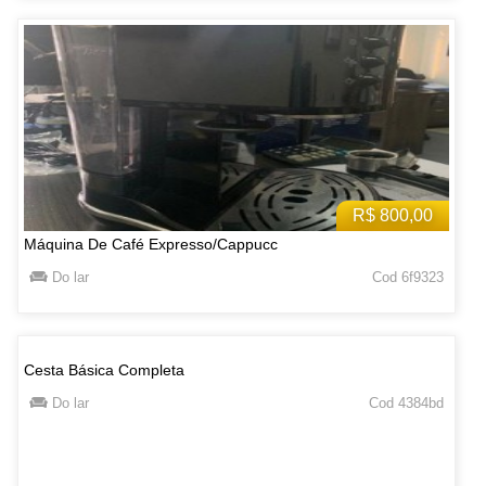
R$ 800,00
Máquina De Café Expresso/Cappucc
Do lar
Cod 6f9323
Cesta Básica Completa
Do lar
Cod 4384bd