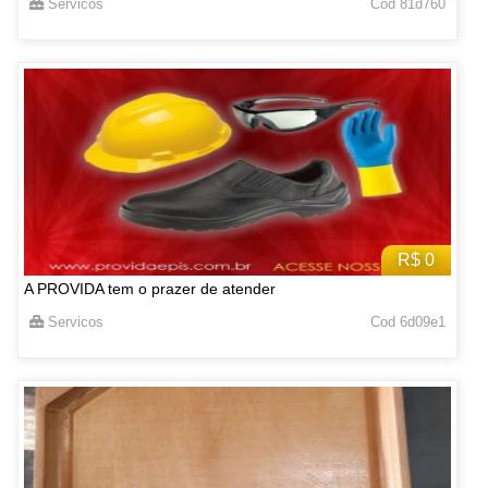
Servicos
Cod 81d760
R$ 0
A PROVIDA tem o prazer de atender
Servicos
Cod 6d09e1