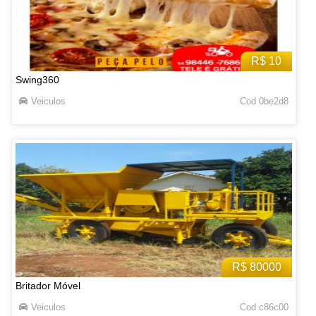
R$ 10
Swing360
Veiculos
Cod 0be2d8
R$ 80000
Britador Móvel
Veiculos
Cod c86c00