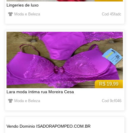
Lingeries de luxo
Moda e Beleza
Cod 45fadc
R$ 19,99
Lara moda íntima rua Moreira Cesa
Moda e Beleza
Cod 9cf046
Vendo Dominio ISADORAPOMPEO.COM.BR