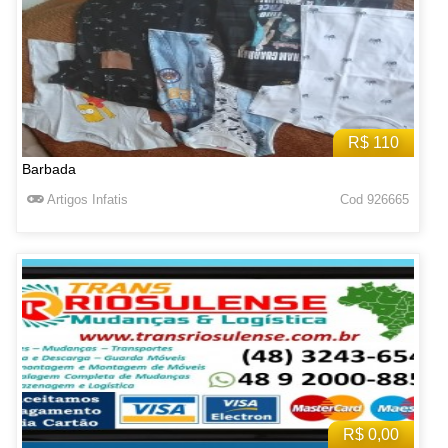
R$ 110
Barbada
Artigos Infatis
Cod 926665
R$ 0,00