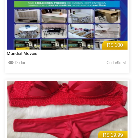
R$ 100
Mundial Móveis
Do lar
Cod e9df5f
R$ 19,99