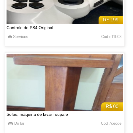
R$ 199
Controle de PS4 Original
Servicos
Cod e11b03
R$ 00
Sofás, máquina de lavar roupa e
Do lar
Cod 7cecde