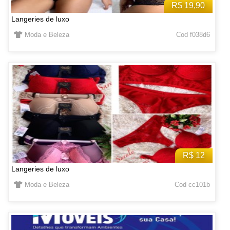
R$ 19,90
Langeries de luxo
Moda e Beleza
Cod f038d6
R$ 12
Langeries de luxo
Moda e Beleza
Cod cc101b