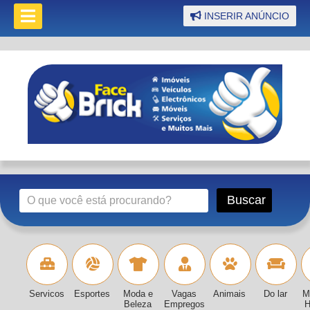
INSERIR ANÚNCIO
Servicos
Esportes
Moda e
Vagas
Animais
Do lar
M
Beleza
Empregos
H