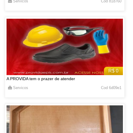
Servicos
Cod 81d760
R$ 0
A PROVIDA tem o prazer de atender
Servicos
Cod 6d09e1