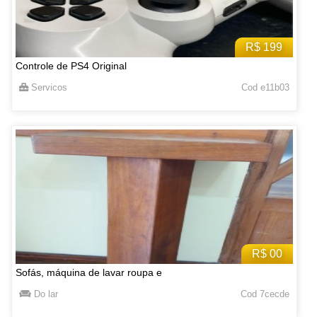
R$ 199
Controle de PS4 Original
Servicos
Cod e11b03
R$ 00
Sofás, máquina de lavar roupa e
Do lar
Cod 7cecde