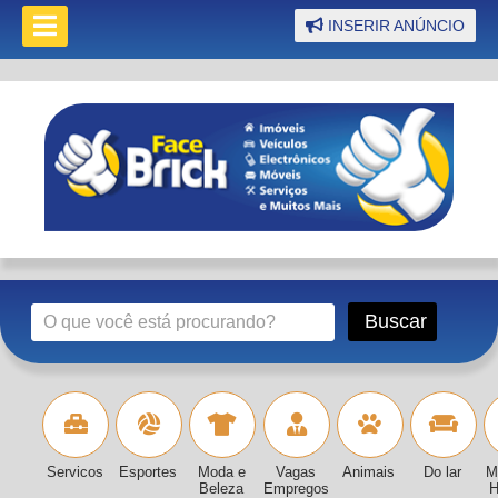
INSERIR ANÚNCIO
Servicos
Esportes
Moda e
Vagas
Animais
Do lar
M
Beleza
Empregos
H