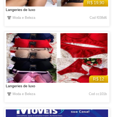
R$ 19,90
Langeries de luxo
Moda e Beleza
Cod f038d6
R$ 12
Langeries de luxo
Moda e Beleza
Cod cc101b