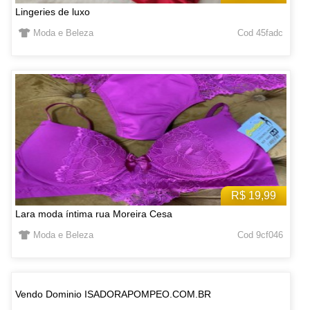
Lingeries de luxo
Moda e Beleza
Cod 45fadc
R$ 19,99
Lara moda íntima rua Moreira Cesa
Moda e Beleza
Cod 9cf046
Vendo Dominio ISADORAPOMPEO.COM.BR