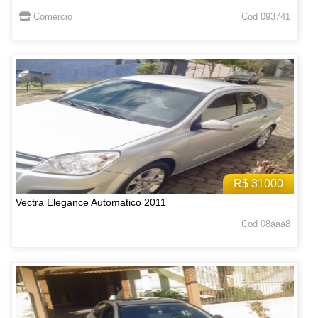
Comercio
Cod 093741
R$ 31000
Vectra Elegance Automatico 2011
Cod 08aaa8