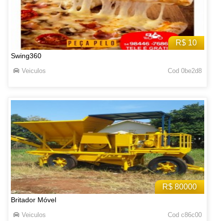
R$ 10
Swing360
Veiculos
Cod 0be2d8
R$ 80000
Britador Móvel
Veiculos
Cod c86c00