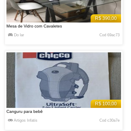
R$ 390,00
Mesa de Vidro com Cavaletes
Do lar
Cod 69ac73
R$ 100,00
Canguru para bebê
Artigos Infatis
Cod c30a7e