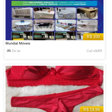
R$ 100
Mundial Móveis
Do lar
Cod e9df5f
R$ 19,99