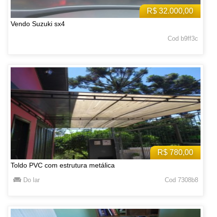
R$ 32.000,00
Vendo Suzuki sx4
Cod b9ff3c
R$ 780,00
Toldo PVC com estrutura metálica
Do lar
Cod 7308b8