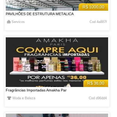
R$ 1000,00
PAVILHÕES DE ESTRUTURA METALICA
Servicos
Cod 4a887f
R$ 36,00
Fragrâncias Importadas Amakha Par
Moda e Beleza
Cod d96dd4