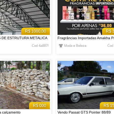
R$ 1000,00
R$ 
S DE ESTRUTURA METALICA
Fragrâncias Importadas Amakha P
Cod 4a887f
Moda e Beleza
Cod
R$ 000
R$ 1
a calçamento
Vendo Passat GTS Pointer 88/89