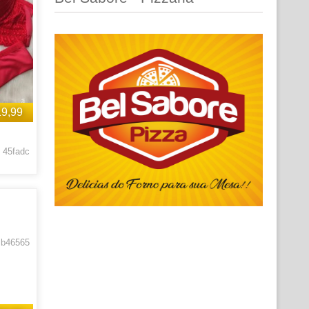
19,99
 45fadc
 b46565