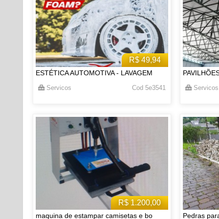
R$ 49,94
ESTÉTICA AUTOMOTIVA - LAVAGEM
PAVILHÕE
Servicos
Cod 5e3541
Servicos
R$ 1.200,00
maquina de estampar camisetas e bo
Pedras par