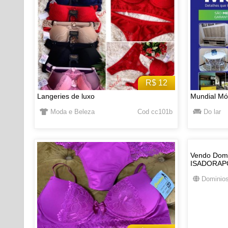
R$ 12
Langeries de luxo
Mundial Mó
Moda e Beleza
Cod cc101b
Do lar
Vendo Domi
ISADORAP
Dominios