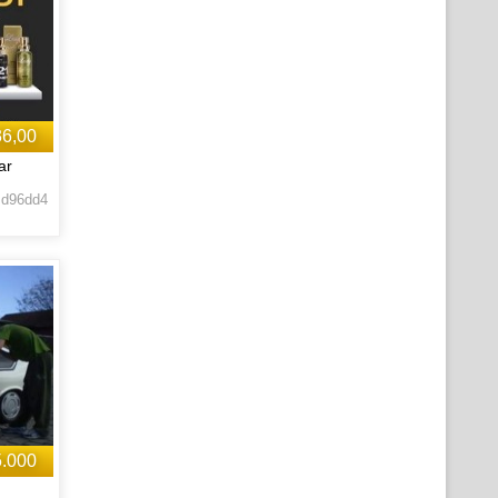
36,00
ar
 d96dd4
5.000