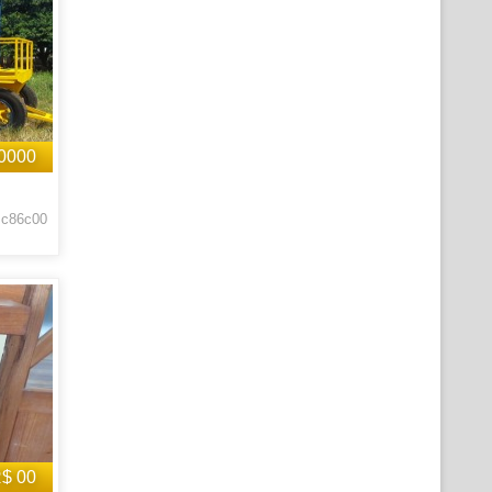
0000
 c86c00
$ 00