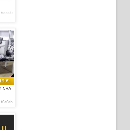
 7cecde
1999
ZINHA
 f0a0eb