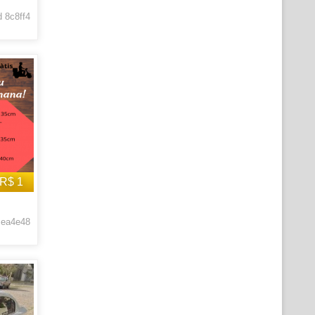
 8c8ff4
R$ 1
 ea4e48