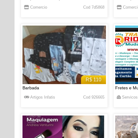
Comercio
Cod 7d5868
Comerci
R$ 110
Barbada
Fretes e M
Artigos Infatis
Cod 926665
Servicos