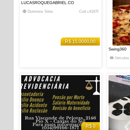
LUCASROQUEGABRIEL.CO
Dominios Sites
Cod c4187f
R$ 15.0000,00
Swing360
Veiculos
R$ 0