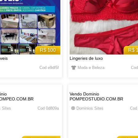
R$ 100
R$ 
veis
Lingeries de luxo
Cod e9df5f
Moda e Beleza
Cod
nio
Vendo Dominio
OMPEO.COM.BR
POMPEOSTUDIO.COM.BR
 Sites
Cod 0d809a
Dominios Sites
Cod