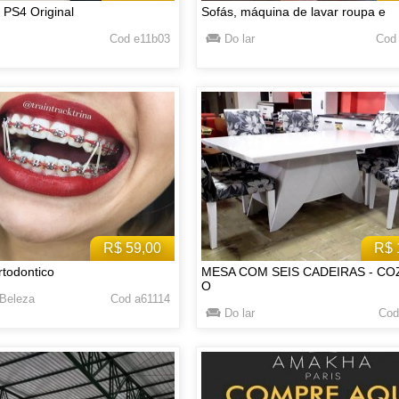
 PS4 Original
Sofás, máquina de lavar roupa e
Cod e11b03
Do lar
Cod
R$ 59,00
R$ 
todontico
MESA COM SEIS CADEIRAS - CO
O
Beleza
Cod a61114
Do lar
Cod