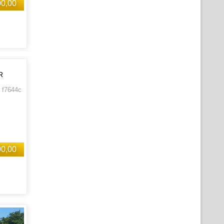
00,00
R
 f7644c
00,00