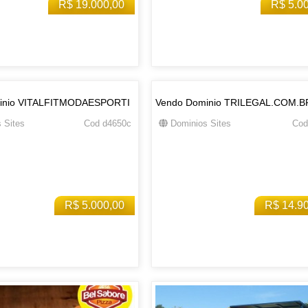
R$ 19.000,00
R$ 5.0
inio VITALFITMODAESPORTI
Vendo Dominio TRILEGAL.COM.B
 Sites
Cod d4650c
Dominios Sites
Cod
R$ 5.000,00
R$ 14.9