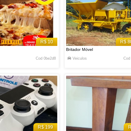
R$ 10
R$ 8
Britador Móvel
Cod 0be2d8
Veiculos
Cod
R$ 199
R