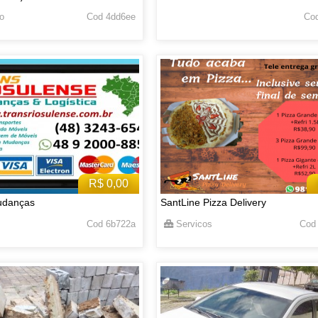
o
Cod 4dd6ee
Cod
R$ 0,00
udanças
SantLine Pizza Delivery
Cod 6b722a
Servicos
Cod