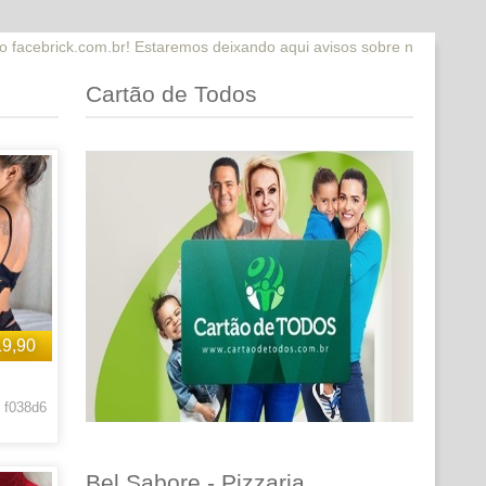
Estaremos deixando aqui avisos sobre novidades que estaremos lança
Cartão de Todos
19,90
 f038d6
Bel Sabore - Pizzaria