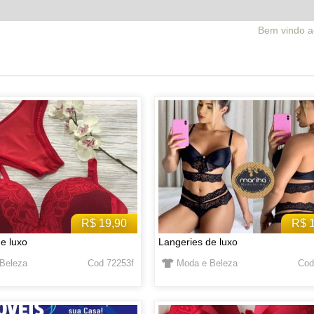
Bem vindo ao facebrick.com.br! 
R$ 19,90
R$ 
e luxo
Langeries de luxo
Beleza
Cod 72253f
Moda e Beleza
Cod