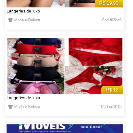
R$ 19,90
Langeries de luxo
Moda e Beleza
Cod f038d6
R$ 12
Langeries de luxo
Moda e Beleza
Cod cc101b