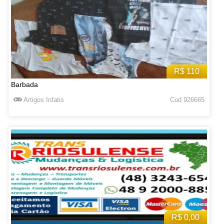
R$ 110
Barbada
Artigos Infatis
Cod 926665
R$ 0,00