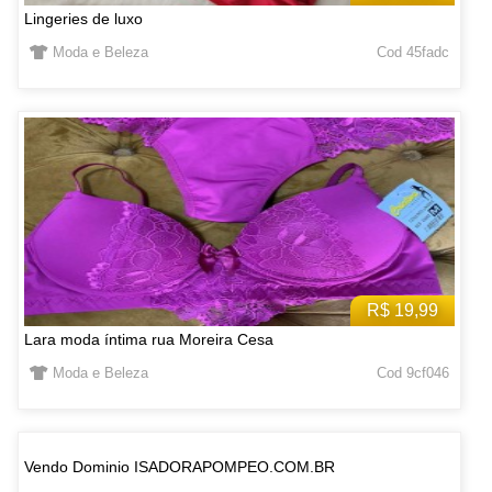
Lingeries de luxo
Moda e Beleza
Cod 45fadc
R$ 19,99
Lara moda íntima rua Moreira Cesa
Moda e Beleza
Cod 9cf046
Vendo Dominio ISADORAPOMPEO.COM.BR