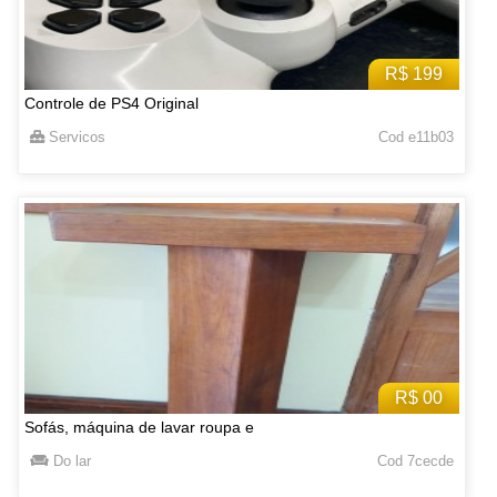
R$ 199
Controle de PS4 Original
Servicos
Cod e11b03
R$ 00
Sofás, máquina de lavar roupa e
Do lar
Cod 7cecde