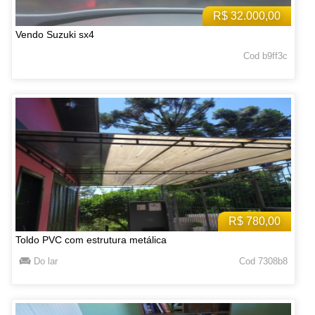
R$ 32.000,00
Vendo Suzuki sx4
Cod b9ff3c
R$ 780,00
Toldo PVC com estrutura metálica
Do lar
Cod 7308b8