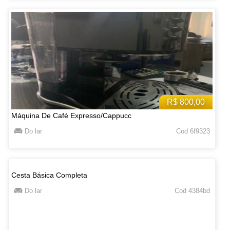
R$ 800,00
Máquina De Café Expresso/Cappucc
Do lar
Cod 6f9323
Cesta Básica Completa
Do lar
Cod 4384bd