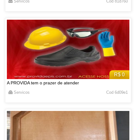
Servicos
Cod 81d760
R$ 0
A PROVIDA tem o prazer de atender
Servicos
Cod 6d09e1