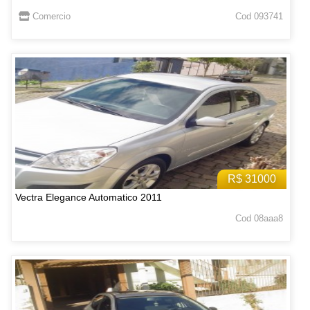
Comercio
Cod 093741
R$ 31000
Vectra Elegance Automatico 2011
Cod 08aaa8