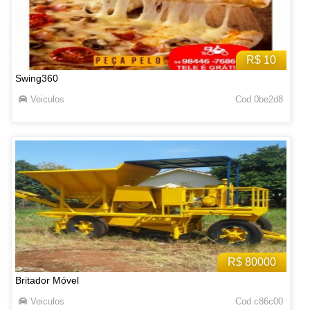
R$ 10
Swing360
Veiculos
Cod 0be2d8
R$ 80000
Britador Móvel
Veiculos
Cod c86c00