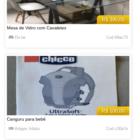
R$ 390,00
Mesa de Vidro com Cavaletes
Do lar
Cod 69ac73
R$ 100,00
Canguru para bebê
Artigos Infatis
Cod c30a7e