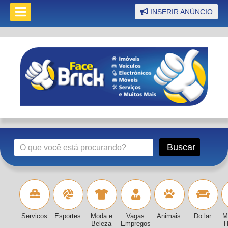
INSERIR ANÚNCIO
Servicos
Esportes
Moda e
Vagas
Animais
Do lar
M
Beleza
Empregos
H