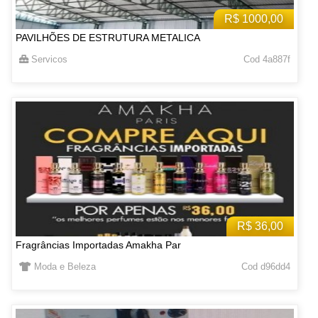
R$ 1000,00
PAVILHÕES DE ESTRUTURA METALICA
Servicos
Cod 4a887f
R$ 36,00
Fragrâncias Importadas Amakha Par
Moda e Beleza
Cod d96dd4