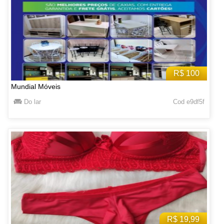
R$ 100
Mundial Móveis
Do lar
Cod e9df5f
R$ 19,99