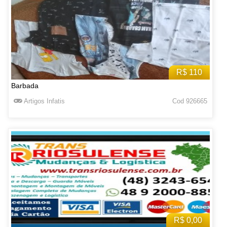
R$ 110
Barbada
Artigos Infatis
Cod 926665
R$ 0,00