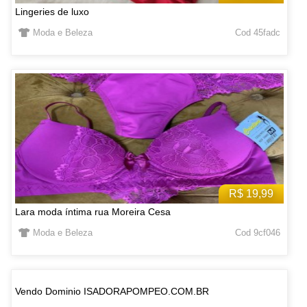
Lingeries de luxo
Moda e Beleza
Cod 45fadc
R$ 19,99
Lara moda íntima rua Moreira Cesa
Moda e Beleza
Cod 9cf046
Vendo Dominio ISADORAPOMPEO.COM.BR