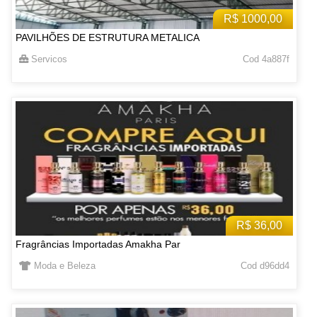
R$ 1000,00
PAVILHÕES DE ESTRUTURA METALICA
Servicos
Cod 4a887f
R$ 36,00
Fragrâncias Importadas Amakha Par
Moda e Beleza
Cod d96dd4