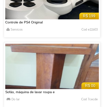
R$ 199
Controle de PS4 Original
Servicos
Cod e11b03
R$ 00
Sofás, máquina de lavar roupa e
Do lar
Cod 7cecde