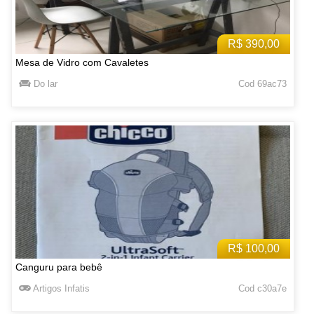
R$ 390,00
Mesa de Vidro com Cavaletes
Do lar
Cod 69ac73
R$ 100,00
Canguru para bebê
Artigos Infatis
Cod c30a7e