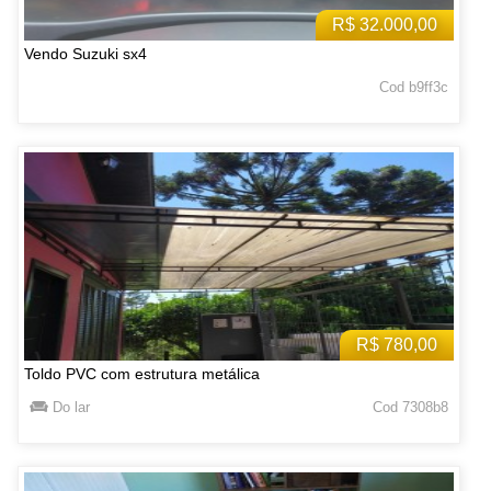
R$ 32.000,00
Vendo Suzuki sx4
Cod b9ff3c
R$ 780,00
Toldo PVC com estrutura metálica
Do lar
Cod 7308b8