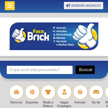
INSERIR ANÚNCIO
Servicos
Esportes
Moda e
Vagas
Animais
Do lar
M
Beleza
Empregos
H