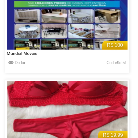
R$ 100
Mundial Móveis
Do lar
Cod e9df5f
R$ 19,99