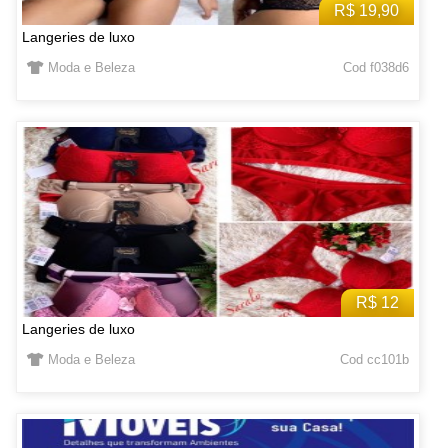
R$ 19,90
Langeries de luxo
Moda e Beleza
Cod f038d6
R$ 12
Langeries de luxo
Moda e Beleza
Cod cc101b