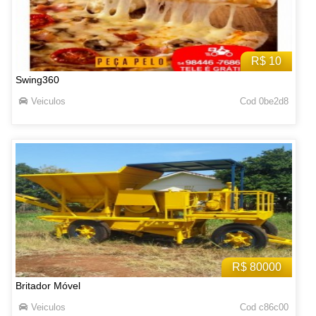
R$ 10
Swing360
Veiculos
Cod 0be2d8
R$ 80000
Britador Móvel
Veiculos
Cod c86c00