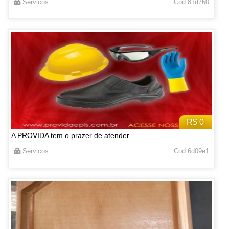
Servicos
Cod 81d760
R$ 0
A PROVIDA tem o prazer de atender
Servicos
Cod 6d09e1