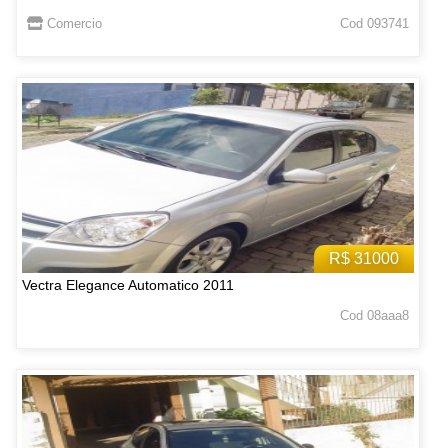
Comercio
Cod 093741
R$ 31000
Vectra Elegance Automatico 2011
Cod 08aaa8