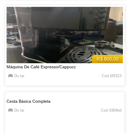
R$ 800,00
Máquina De Café Expresso/Cappucc
Do lar
Cod 6f9323
Cesta Básica Completa
Do lar
Cod 4384bd