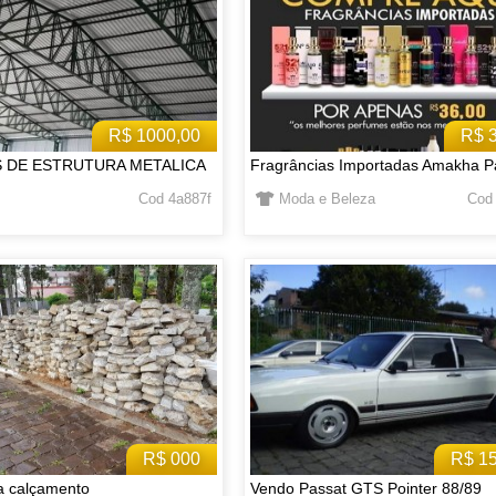
R$ 1000,00
R$ 
S DE ESTRUTURA METALICA
Fragrâncias Importadas Amakha P
Cod 4a887f
Moda e Beleza
Cod
R$ 000
R$ 1
a calçamento
Vendo Passat GTS Pointer 88/89