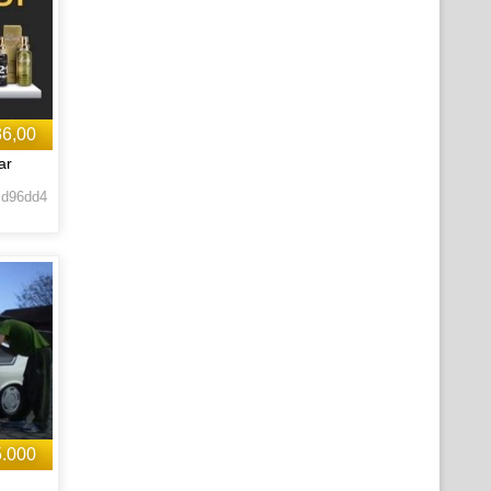
36,00
ar
 d96dd4
5.000