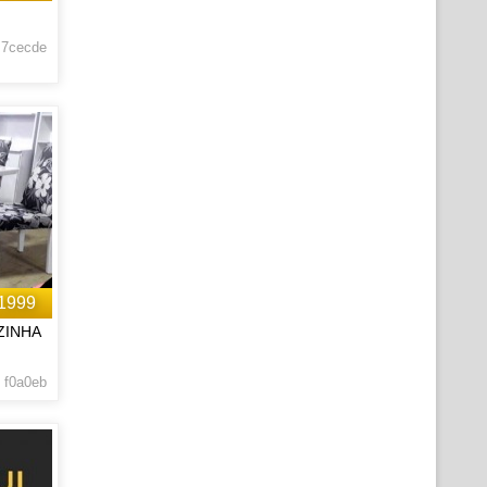
 7cecde
1999
ZINHA
 f0a0eb