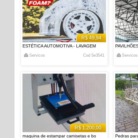
R$ 49,94
ESTÉTICA AUTOMOTIVA - LAVAGEM
PAVILHÕE
Servicos
Cod 5e3541
Servicos
R$ 1.200,00
maquina de estampar camisetas e bo
Pedras par