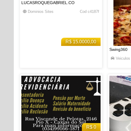
LUCASROQUEGABRIEL.CO
Dominios Sites
Cod c4187f
R$ 15.0000,00
Swing360
Veiculos
R$ 0