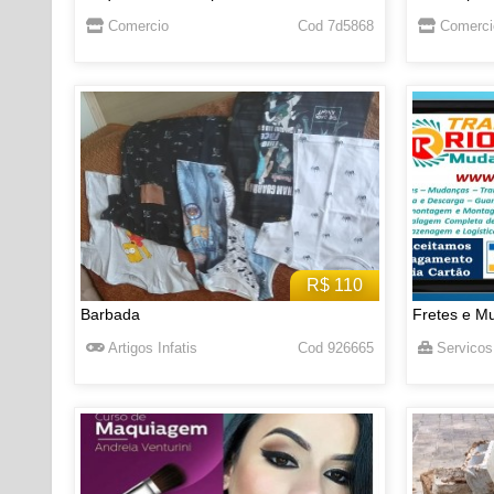
Comercio
Cod 7d5868
Comerci
R$ 110
Barbada
Fretes e M
Artigos Infatis
Cod 926665
Servicos