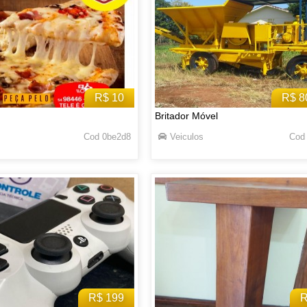
R$ 10
R$ 8
Britador Móvel
Cod 0be2d8
Veiculos
Cod
R$ 199
R