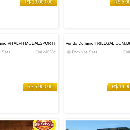
R$ 19.000,00
R$ 5.0
inio VITALFITMODAESPORTI
Vendo Dominio TRILEGAL.COM.B
 Sites
Cod d4650c
Dominios Sites
Cod
R$ 5.000,00
R$ 14.9