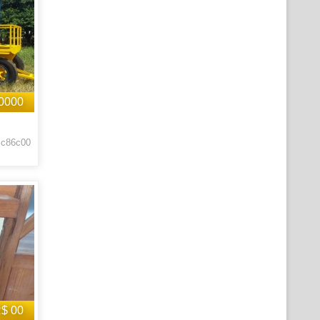
0000
 c86c00
$ 00