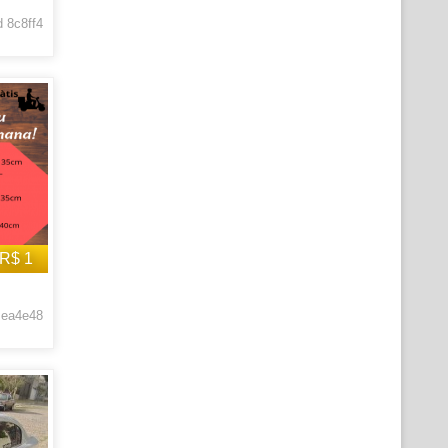
 8c8ff4
R$ 1
 ea4e48