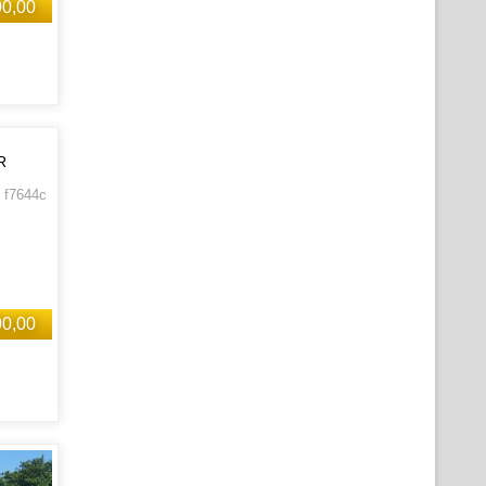
00,00
R
 f7644c
00,00