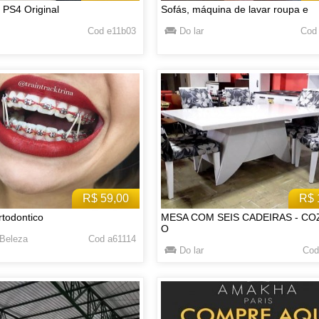
 PS4 Original
Sofás, máquina de lavar roupa e
Cod e11b03
Do lar
Cod
R$ 59,00
R$ 
todontico
MESA COM SEIS CADEIRAS - CO
O
Beleza
Cod a61114
Do lar
Cod