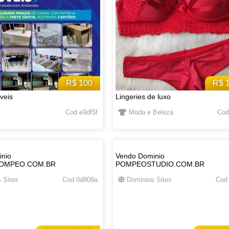
R$ 100
R$ 
veis
Lingeries de luxo
Cod e9df5f
Moda e Beleza
Cod
nio
Vendo Dominio
OMPEO.COM.BR
POMPEOSTUDIO.COM.BR
 Sites
Cod 0d809a
Dominios Sites
Cod