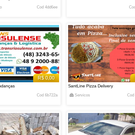
o
Cod 4dd6ee
Cod
R$ 0,00
udanças
SantLine Pizza Delivery
Cod 6b722a
Servicos
Cod