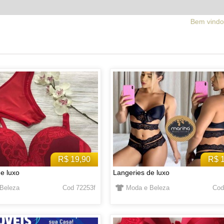
Bem vindo ao facebrick.com.b
R$ 19,90
R$ 
e luxo
Langeries de luxo
Beleza
Cod 72253f
Moda e Beleza
Cod