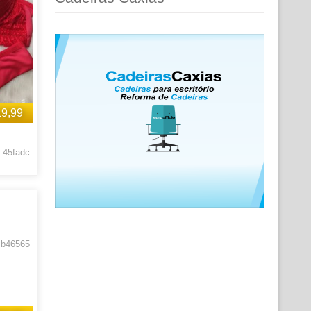
19,99
 45fadc
 b46565