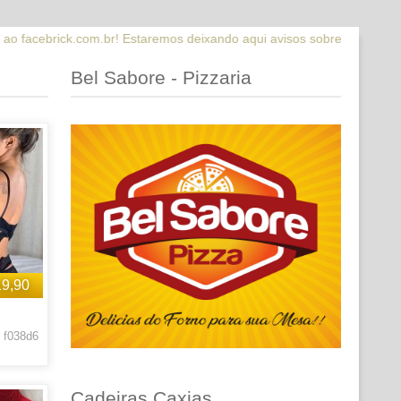
r! Estaremos deixando aqui avisos sobre novidades que estaremos lan
Bel Sabore - Pizzaria
19,90
 f038d6
Cadeiras Caxias