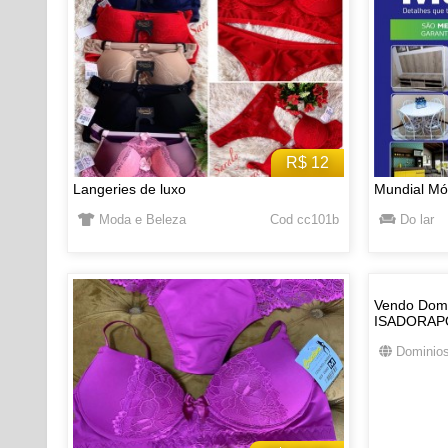
R$ 12
Langeries de luxo
Mundial Mó
Moda e Beleza
Cod cc101b
Do lar
Vendo Domi
ISADORAP
Dominios