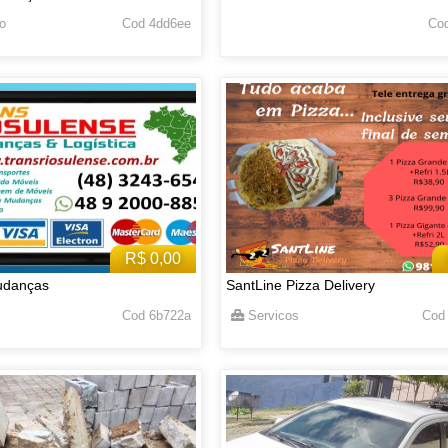
o
Cod 4dd6ee
Cod
R$ 0,00
udanças
SantLine Pizza Delivery
Cod 6b722a
Servicos
Cod