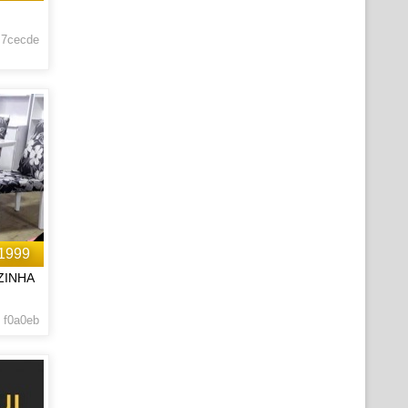
 7cecde
1999
ZINHA
 f0a0eb