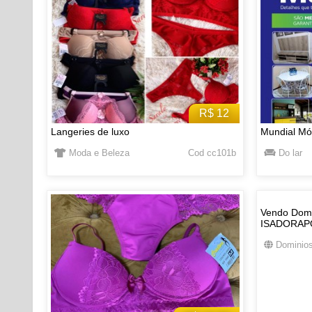
R$ 12
Langeries de luxo
Mundial Mó
Moda e Beleza
Cod cc101b
Do lar
Vendo Domi
ISADORAP
Dominios