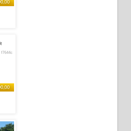
00,00
R
 f7644c
00,00