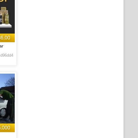
36,00
ar
 d96dd4
5.000