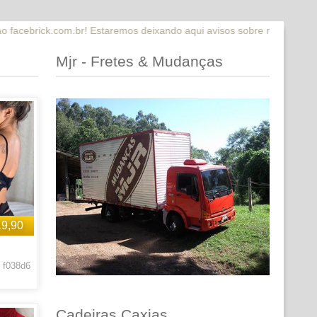
! Estaremos deixando aqui avisos sobre novidades que estaremos lanç
Mjr - Fretes & Mudanças
19,90
 f038d6
Cadeiras Caxias