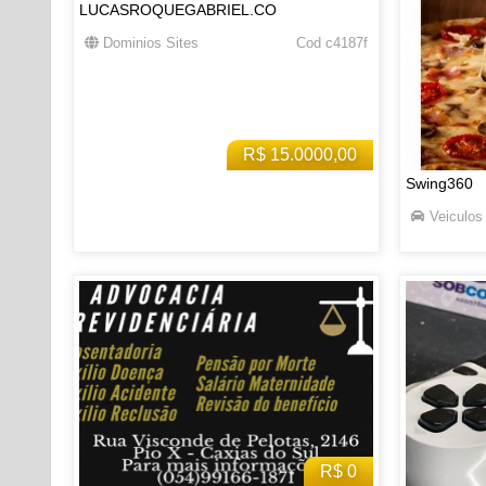
LUCASROQUEGABRIEL.CO
Dominios Sites
Cod c4187f
R$ 15.0000,00
Swing360
Veiculos
R$ 0