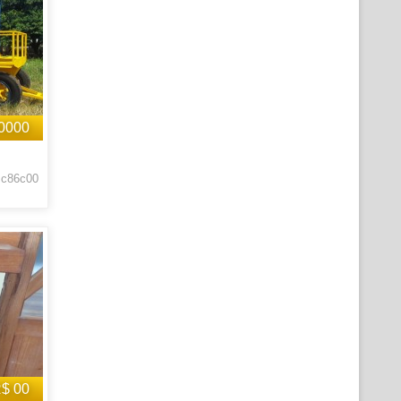
0000
 c86c00
$ 00