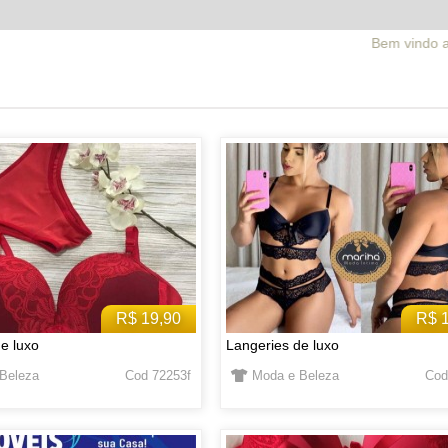
Bem vindo ao facebrick.com.br
R$ 19,90
R$ 
e luxo
Langeries de luxo
Beleza
Cod 72253f
Moda e Beleza
Cod