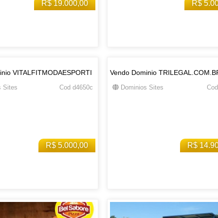
R$ 19.000,00
R$ 5.0
inio VITALFITMODAESPORTI
Vendo Dominio TRILEGAL.COM.B
 Sites
Cod d4650c
Dominios Sites
Cod
R$ 5.000,00
R$ 14.9