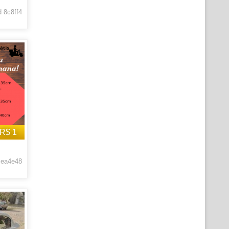
 8c8ff4
R$ 1
 ea4e48