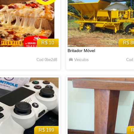
R$ 10
R$ 8
Britador Móvel
Cod 0be2d8
Veiculos
Cod
R$ 199
R