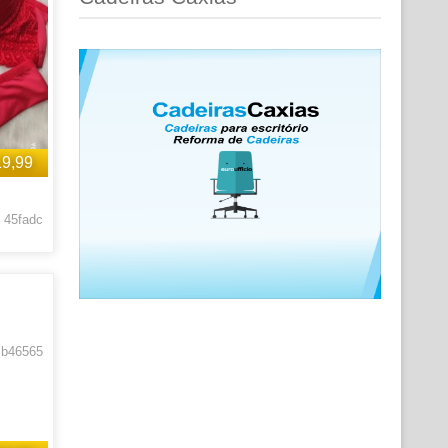
19,99
 45fadc
 b46565