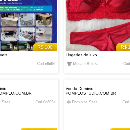
R$ 100
R$ 
veis
Lingeries de luxo
Cod e9df5f
Moda e Beleza
Cod
nio
Vendo Dominio
OMPEO.COM.BR
POMPEOSTUDIO.COM.BR
 Sites
Cod 0d809a
Dominios Sites
Cod