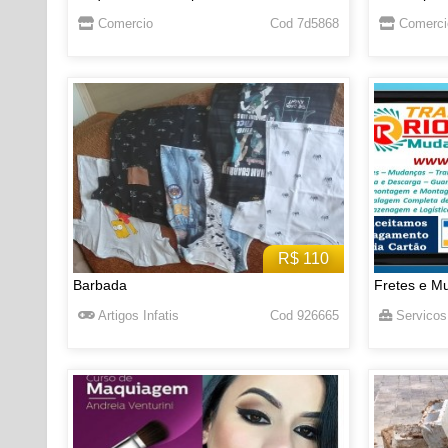
Comercio
Cod 7d5868
Comerci
R$ 110
Barbada
Fretes e M
Artigos Infatis
Cod 926665
Servicos