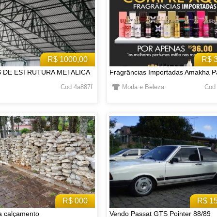
R$ 1000,00
R$ 
S DE ESTRUTURA METALICA
Fragrâncias Importadas Amakha P
Cod 4a887f
Moda e Beleza
Cod
R$ 000
R$ 1
a calçamento
Vendo Passat GTS Pointer 88/89