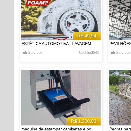
R$ 49,94
ESTÉTICA AUTOMOTIVA - LAVAGEM
PAVILHÕE
Servicos
Cod 5e3541
Servicos
R$ 1.200,00
maquina de estampar camisetas e bo
Pedras par