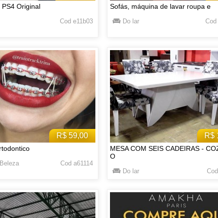
 PS4 Original
Sofás, máquina de lavar roupa e
Cod e11b03
Do lar
Cod
R$ 59,00
R$ 
todontico
MESA COM SEIS CADEIRAS - CO
O
Beleza
Cod a61114
Do lar
Cod